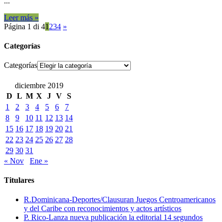
...
Leer más »
Página 1 di 4
1
2
3
4
»
Categorías
Categorías
diciembre 2019
D
L
M
X
J
V
S
1
2
3
4
5
6
7
8
9
10
11
12
13
14
15
16
17
18
19
20
21
22
23
24
25
26
27
28
29
30
31
« Nov
Ene »
Titulares
R.Dominicana-Deportes/Clausuran Juegos Centroamericanos
y del Caribe con reconocimientos y actos artísticos
P. Rico-Lanza nueva publicación la editorial 14 segundos