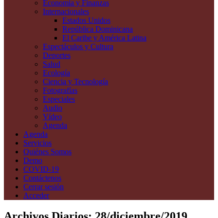
Economía y Finanzas
Internacionales
Estados Unidos
República Dominicana
El Caribe y América Latina
Espectáculos y Cultura
Deportes
Salud
Ecología
Ciencia y Tecnología
Fotografías
Especiales
Audio
Vídeo
Agenda
Agenda
Servicios
Quiénes Somos
Demo
COVID-19
Contáctenos
Cerrar sesión
Acceder
Archivos Diarios:
28/diciembre/2019