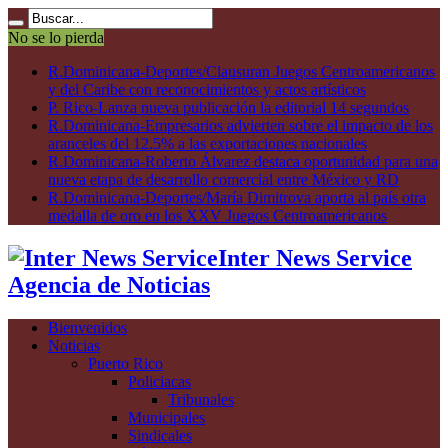
No se lo pierda
R.Dominicana-Deportes/Clausuran Juegos Centroamericanos
y del Caribe con reconocimientos y actos artísticos
P. Rico-Lanza nueva publicación la editorial 14 segundos
R.Dominicana-Empresarios advierten sobre el impacto de los
aranceles del 12.5% a las exportaciones nacionales
R.Dominicana-Roberto Álvarez destaca oportunidad para una
nueva etapa de desarrollo comercial entre México y RD
R.Dominicana-Deportes/María Dimitrova aporta al país otra
medalla de oro en los XXV Juegos Centroamericanos
Inter News Service
Agencia de Noticias
Bienvenidos
Noticias
Puerto Rico
Policiacas
Tribunales
Municipales
Sindicales