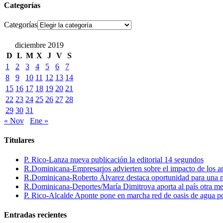
Categorías
Categorías
diciembre 2019
D
L
M
X
J
V
S
1
2
3
4
5
6
7
8
9
10
11
12
13
14
15
16
17
18
19
20
21
22
23
24
25
26
27
28
29
30
31
« Nov
Ene »
Titulares
P. Rico-Lanza nueva publicación la editorial 14 segundos
R.Dominicana-Empresarios advierten sobre el impacto de los ar
R.Dominicana-Roberto Álvarez destaca oportunidad para una n
R.Dominicana-Deportes/María Dimitrova aporta al país otra m
P. Rico-Alcalde Aponte pone en marcha red de oasis de agua p
Entradas recientes