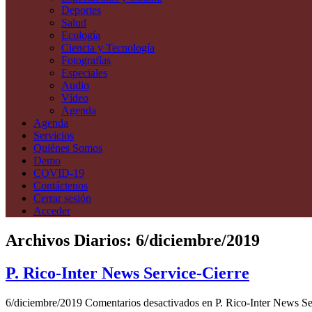
Deportes
Salud
Ecología
Ciencia y Tecnología
Fotografías
Especiales
Audio
Vídeo
Agenda
Agenda
Servicios
Quiénes Somos
Demo
COVID-19
Contáctenos
Cerrar sesión
Acceder
Archivos Diarios:
6/diciembre/2019
P. Rico-Inter News Service-Cierre
6/diciembre/2019
Comentarios desactivados
en P. Rico-Inter News Se