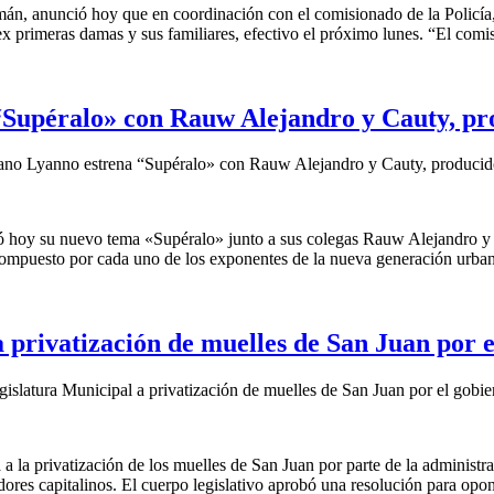
omán, anunció hoy que en coordinación con el comisionado de la Policí
ex primeras damas y sus familiares, efectivo el próximo lunes. “El comi
Supéralo» con Rauw Alejandro y Cauty, pr
o Lyanno estrena “Supéralo» con Rauw Alejandro y Cauty, producid
ó hoy su nuevo tema «Supéralo» junto a sus colegas Rauw Alejandro y C
compuesto por cada uno de los exponentes de la nueva generación urbana.
a privatización de muelles de San Juan por
gislatura Municipal a privatización de muelles de San Juan por el gob
 a la privatización de los muelles de San Juan por parte de la admini
s capitalinos. El cuerpo legislativo aprobó una resolución para oponers