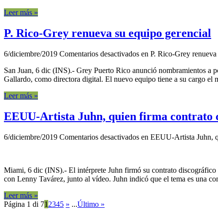
Leer más »
P. Rico-Grey renueva su equipo gerencial
6/diciembre/2019
Comentarios desactivados
en P. Rico-Grey renueva 
San Juan, 6 dic (INS).- Grey Puerto Rico anunció nombramientos a po
Gallardo, como directora digital. El nuevo equipo tiene a su cargo e
Leer más »
EEUU-Artista Juhn, quien firma contrato co
6/diciembre/2019
Comentarios desactivados
en EEUU-Artista Juhn, qu
Miami, 6 dic (INS).- El intérprete Juhn firmó su contrato discográfic
con Lenny Tavárez, junto al vídeo. Juhn indicó que el tema es una com
Leer más »
Página 1 di 7
1
2
3
4
5
»
...
Último »