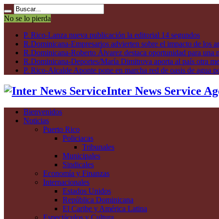
No se lo pierda
P. Rico-Lanza nueva publicación la editorial 14 segundos
R.Dominicana-Empresarios advierten sobre el impacto de los ar
R.Dominicana-Roberto Álvarez destaca oportunidad para una n
R.Dominicana-Deportes/María Dimitrova aporta al país otra m
P. Rico-Alcalde Aponte pone en marcha red de oasis de agua p
Inter News Service Ag
Bienvenidos
Noticias
Puerto Rico
Policiacas
Tribunales
Municipales
Sindicales
Economía y Finanzas
Internacionales
Estados Unidos
República Dominicana
El Caribe y América Latina
Espectáculos y Cultura