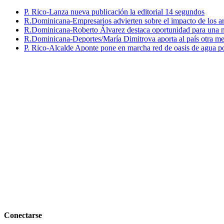
P. Rico-Lanza nueva publicación la editorial 14 segundos
R.Dominicana-Empresarios advierten sobre el impacto de los ar
R.Dominicana-Roberto Álvarez destaca oportunidad para una n
R.Dominicana-Deportes/María Dimitrova aporta al país otra m
P. Rico-Alcalde Aponte pone en marcha red de oasis de agua p
Conectarse