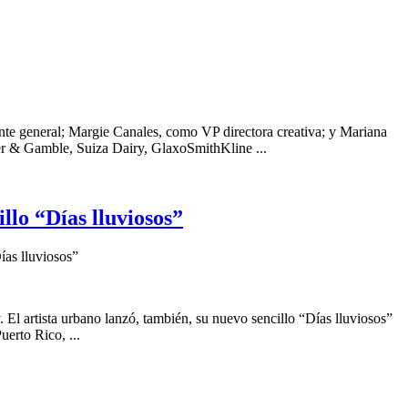
nte general; Margie Canales, como VP directora creativa; y Mariana
ter & Gamble, Suiza Dairy, GlaxoSmithKline ...
llo “Días lluviosos”
ías lluviosos”
El artista urbano lanzó, también, su nuevo sencillo “Días lluviosos”
erto Rico, ...