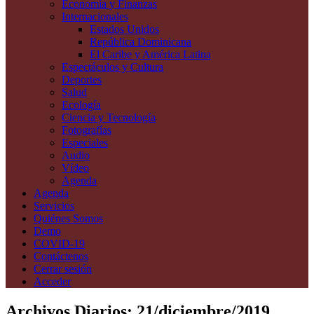
Economía y Finanzas
Internacionales
Estados Unidos
República Dominicana
El Caribe y América Latina
Espectáculos y Cultura
Deportes
Salud
Ecología
Ciencia y Tecnología
Fotografías
Especiales
Audio
Vídeo
Agenda
Agenda
Servicios
Quiénes Somos
Demo
COVID-19
Contáctenos
Cerrar sesión
Acceder
Archivos Diarios:
21/diciembre/2019