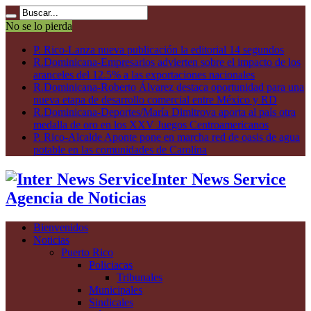
No se lo pierda
P. Rico-Lanza nueva publicación la editorial 14 segundos
R.Dominicana-Empresarios advierten sobre el impacto de los
aranceles del 12.5% a las exportaciones nacionales
R.Dominicana-Roberto Álvarez destaca oportunidad para una
nueva etapa de desarrollo comercial entre México y RD
R.Dominicana-Deportes/María Dimitrova aporta al país otra
medalla de oro en los XXV Juegos Centroamericanos
P. Rico-Alcalde Aponte pone en marcha red de oasis de agua
potable en las comunidades de Carolina
Inter News Service
Agencia de Noticias
Bienvenidos
Noticias
Puerto Rico
Policiacas
Tribunales
Municipales
Sindicales