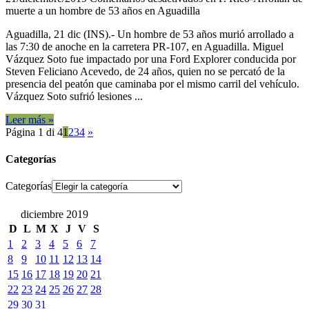
muerte a un hombre de 53 años en Aguadilla
Aguadilla, 21 dic (INS).- Un hombre de 53 años murió arrollado a
las 7:30 de anoche en la carretera PR-107, en Aguadilla. Miguel
Vázquez Soto fue impactado por una Ford Explorer conducida por
Steven Feliciano Acevedo, de 24 años, quien no se percató de la
presencia del peatón que caminaba por el mismo carril del vehículo.
Vázquez Soto sufrió lesiones ...
Leer más »
Página 1 di 4
1
2
3
4
»
Categorías
Categorías
diciembre 2019
D
L
M
X
J
V
S
1
2
3
4
5
6
7
8
9
10
11
12
13
14
15
16
17
18
19
20
21
22
23
24
25
26
27
28
29
30
31