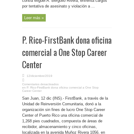
contra Miguel A. Bergollo Rivera, enfrenta cargos
por tentativa de asesinato y violación a ...
Leer más »
P. Rico-FirstBank dona oficina
comercial a One Stop Career
Center
12/diciembre/2019
Comentarios desactivados
en P. Rico-FirstBank dona oficina comercial a One Stop
Career Center
San Juan, 12 dic (INS).- FirstBank, a través de la
Unidad de Reinversión Comunitaria, donó a la
organización sin fines de lucro One Stop Career
Center of Puerto Rico una oficina comercial de
1,268 pies cuadrados, compuesta de áreas de
recibidor, almacenamiento y cinco oficinas,
localizada en la avenida Muñoz Rivera 1056, en