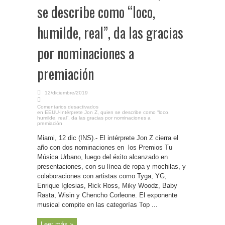
se describe como “loco,
humilde, real”, da las gracias
por nominaciones a
premiación
12/diciembre/2019
Comentarios desactivados
en EEUU-Intérprete Jon Z, quien se describe como “loco,
humilde, real”, da las gracias por nominaciones a
premiación
Miami, 12 dic (INS).- El intérprete Jon Z cierra el
año con dos nominaciones en los Premios Tu
Música Urbano, luego del éxito alcanzado en
presentaciones, con su línea de ropa y mochilas, y
colaboraciones con artistas como Tyga, YG,
Enrique Iglesias, Rick Ross, Miky Woodz, Baby
Rasta, Wisin y Chencho Corleone. El exponente
musical compite en las categorías Top ...
Leer más »