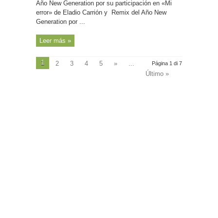
Año New Generation por su participación en «Mi
error» de Eladio Carrión y Remix del Año New
Generation por ...
Leer más »
1
2
3
4
5
»
...
Página 1 di 7
Último »