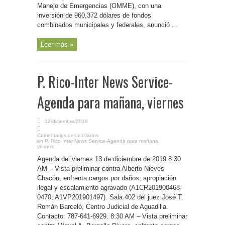
Manejo de Emergencias (OMME), con una
inversión de 960,372 dólares de fondos
combinados municipales y federales, anunció ...
Leer más »
P. Rico-Inter News Service-
Agenda para mañana, viernes
12/diciembre/2019
Comentarios desactivados
en P. Rico-Inter News Service-Agenda para mañana,
viernes
Agenda del viernes 13 de diciembre de 2019 8:30
AM – Vista preliminar contra Alberto Nieves
Chacón, enfrenta cargos por daños, apropiación
ilegal y escalamiento agravado (A1CR201900468-
0470; A1VP201901497). Sala 402 del juez José T.
Román Barceló, Centro Judicial de Aguadilla.
Contacto: 787-641-6929. 8:30 AM – Vista preliminar