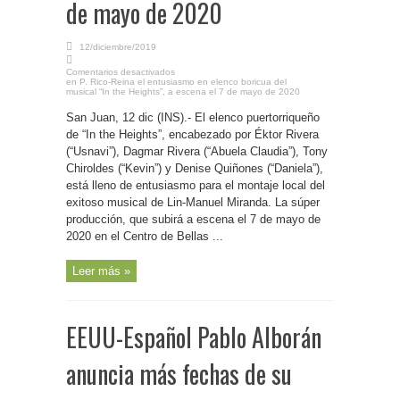
de mayo de 2020
12/diciembre/2019
Comentarios desactivados
en P. Rico-Reina el entusiasmo en elenco boricua del
musical “In the Heights”, a escena el 7 de mayo de 2020
San Juan, 12 dic (INS).- El elenco puertorriqueño
de “In the Heights”, encabezado por Éktor Rivera
(“Usnavi”), Dagmar Rivera (“Abuela Claudia”), Tony
Chiroldes (“Kevin”) y Denise Quiñones (“Daniela”),
está lleno de entusiasmo para el montaje local del
exitoso musical de Lin-Manuel Miranda. La súper
producción, que subirá a escena el 7 de mayo de
2020 en el Centro de Bellas ...
Leer más »
EEUU-Español Pablo Alborán
anuncia más fechas de su