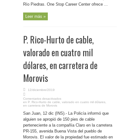
Río Piedras. One Stop Career Center ofrece ...
Leer más »
P. Rico-Hurto de cable,
valorado en cuatro mil
dólares, en carretera de
Morovis
12/diciembre/2019
Comentarios desactivados
en P. Rico-Hurto de cable, valorado en cuatro mil dólares,
en carretera de Morovis
San Juan, 12 dic (INS).- La Policía informó que
alguien se apropió de 150 pies de cable
perteneciente a la compañía Claro en la carretera
PR-155, avenida Buena Vista del pueblo de
Morovis. El valor de la propiedad fue estimado en