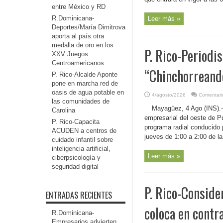
entre México y RD
R.Dominicana-
Leer más »
Deportes/María Dimitrova
aporta al país otra
medalla de oro en los
P. Rico-Periodi
XXV Juegos
Centroamericanos
“Chinchorreand
P. Rico-Alcalde Aponte
pone en marcha red de
oasis de agua potable en
4/agosto/2026
Comentari
las comunidades de
Mayagüez, 4 Ago (INS).- C
Carolina
empresarial del oeste de Pu
P. Rico-Capacita
programa radial conducido 
ACUDEN a centros de
jueves de 1:00 a 2:00 de l
cuidado infantil sobre
inteligencia artificial,
Leer más »
ciberpsicología y
seguridad digital
P. Rico-Conside
ENTRADAS RECIENTES
coloca en contr
R.Dominicana-
Empresarios advierten