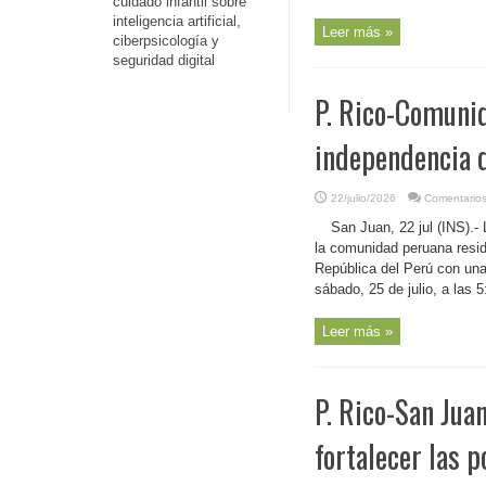
cuidado infantil sobre
inteligencia artificial,
Leer más »
ciberpsicología y
seguridad digital
P. Rico-Comunid
independencia d
22/julio/2026
Comentarios
San Juan, 22 jul (INS).-
la comunidad peruana resid
República del Perú con una 
sábado, 25 de julio, a las 5:
Leer más »
P. Rico-San Jua
fortalecer las p