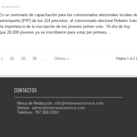
en
 desactivados
P.
Rico-
 En un seminario de capacitación para los comisionados electorales locales de
Comisionados
electorales
rtorriqueño (PIP) de los 114 precintos, el comisionado electoral Roberto Iván
locales
la importancia de la inscripción de los jóvenes primer voto. “Al día de hoy
del
PIP
ue 26,000 jóvenes ya se inscribieron para votar por primera ...
continúan
capacitándose
rumbo
a
las
elecciones
2028
»
10
20
30
...
Último »
Página 1 di 2.
CONTACTOS
Mesa de Redacción:
info@internewsservice.com
Ventas:
admin@internewsservice.com
Teléfono: 787.368.6353