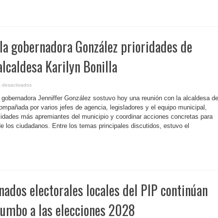
en
la
playa
Seven
Seas
en
Fajardo
 la gobernadora González prioridades de
sobre
protección
del
agua
alcaldesa Karilyn Bonilla
en
 desactivados
P.
Rico-
La gobernadora Jenniffer González sostuvo hoy una reunión con la alcaldesa d
Atiende
la
compañada por varios jefes de agencia, legisladores y el equipo municipal,
gobernadora
esidades más apremiantes del municipio y coordinar acciones concretas para
González
prioridades
de los ciudadanos. Entre los temas principales discutidos, estuvo el
de
Salinas
junto
a
alcaldesa
Karilyn
Bonilla
nados electorales locales del PIP continúan
rumbo a las elecciones 2028