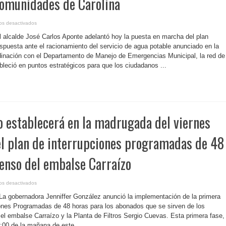
comunidades de Carolina
en
os desactivados
P.
Rico-
El alcalde José Carlos Aponte adelantó hoy la puesta en marcha del plan
Alcalde
Aponte
espuesta ante el racionamiento del servicio de agua potable anunciado en la
pone
dinación con el Departamento de Manejo de Emergencias Municipal, la red de
en
marcha
leció en puntos estratégicos para que los ciudadanos ...
red
de
oasis
de
agua
potable
en
las
comunidades
o establecerá en la madrugada del viernes
de
Carolina
el plan de interrupciones programadas de 48
enso del embalse Carraízo
en
os desactivados
P.
Rico-
 La gobernadora Jenniffer González anunció la implementación de la primera
Gobierno
establecerá
iones Programadas de 48 horas para los abonados que se sirven de los
en
el embalse Carraízo y la Planta de Filtros Sergio Cuevas. Esta primera fase,
la
madrugada
6:00 de la mañana de este ...