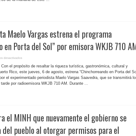
del
viernes
primera
fase
del
plan
de
interrupciones
programadas
sta Maelo Vargas estrena el programa
de
48
horas
ante
o en Porta del Sol” por emisora WKJB 710 A
descenso
del
embalse
Carraízo
en
os desactivados
P.
Rico-
on el propósito de resaltar la riqueza turística, gastronómica, cultural y
Periodista
Maelo
erto Rico, este jueves, 6 de agosto, estrena “Chinchorreando en Porta del So
Vargas
por el experimentado periodista Maelo Vargas Saavedra, que se transmitirá l
estrena
el
a tarde por radioemisora WKJB 710 AM. Durante ...
programa
“Chinchorreando
en
Porta
del
Sol”
por
emisora
WKJB
ra el MINH que nuevamente el gobierno se
710
AM
a del pueblo al otorgar permisos para el