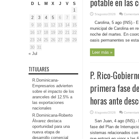
potable en las 
D
L
M
X
J
V
S
1
5/agosto/2026
Comentari
2
3
4
5
6
7
8
Carolina, 5 ago (INS).- 
9
10
11
12
13
14
15
municipal de Carolina en r
16
17
18
19
20
21
22
noche del martes. En coor
23
24
25
26
27
28
29
oasis permanentes se estab
30
31
Leer más »
« Jul
TITULARES
P. Rico-Gobiern
R.Dominicana-
primera fase d
Empresarios advierten
sobre el impacto de los
horas ante desc
aranceles del 12.5% a
las exportaciones
nacionales
4/agosto/2026
Comentari
R.Dominicana-Roberto
Álvarez destaca
San Juan, 4 ago (INS).-
oportunidad para una
fase del Plan de Interrupc
nueva etapa de
sistemas relacionados con 
desarrollo comercial
que entrará en vigor a las 