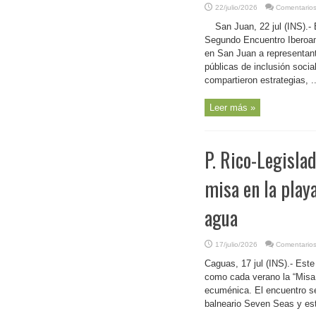
22/julio/2026
Comentarios
San Juan, 22 jul (INS).-
Segundo Encuentro Iberoam
en San Juan a representante
públicas de inclusión socia
compartieron estrategias, ..
Leer más »
P. Rico-Legisla
misa en la play
agua
17/julio/2026
Comentarios
Caguas, 17 jul (INS).- Est
como cada verano la “Misa y
ecuménica. El encuentro se
balneario Seven Seas y est