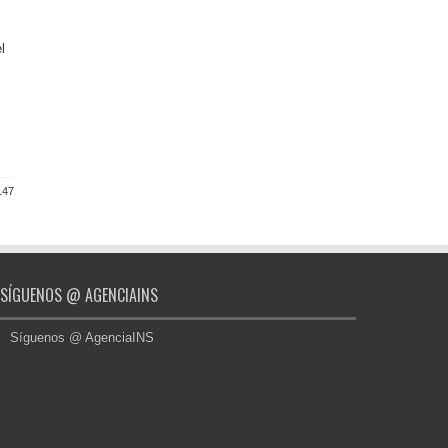
l
147
SÍGUENOS @ AGENCIAINS
Síguenos @ AgenciaINS