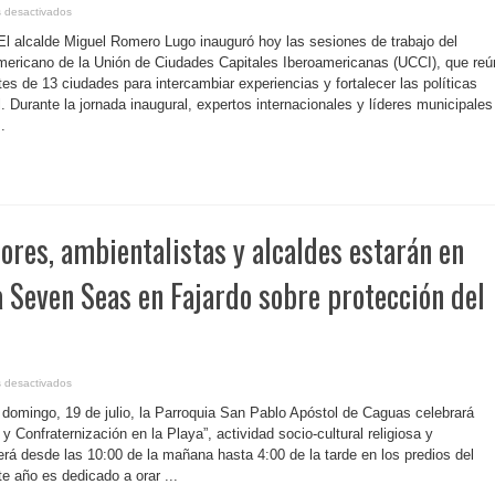
en
 desactivados
P.
Rico-
 El alcalde Miguel Romero Lugo inauguró hoy las sesiones de trabajo del
San
Juan
ericano de la Unión de Ciudades Capitales Iberoamericanas (UCCI), que reú
reúne
s de 13 ciudades para intercambiar experiencias y fortalecer las políticas
a
expertos
l. Durante la jornada inaugural, expertos internacionales y líderes municipales
y
líderes
.
municipales
para
fortalecer
las
políticas
de
inclusión
social
en
dores, ambientalistas y alcaldes estarán en
Iberoamérica
a Seven Seas en Fajardo sobre protección del
en
 desactivados
P.
Rico-
e domingo, 19 de julio, la Parroquia San Pablo Apóstol de Caguas celebrará
Legisladores,
ambientalistas
 Confraternización en la Playa”, actividad socio-cultural religiosa y
y
rá desde las 10:00 de la mañana hasta 4:00 de la tarde en los predios del
alcaldes
estarán
e año es dedicado a orar ...
en
misa