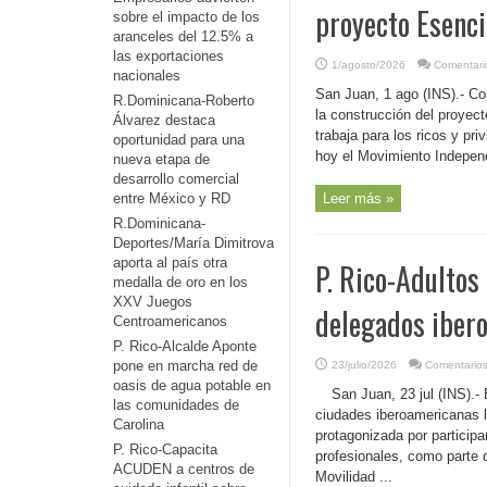
proyecto Esenci
sobre el impacto de los
aranceles del 12.5% a
las exportaciones
1/agosto/2026
Comentari
nacionales
San Juan, 1 ago (INS).- Co
R.Dominicana-Roberto
la construcción del proyec
Álvarez destaca
trabaja para los ricos y pr
oportunidad para una
hoy el Movimiento Independ
nueva etapa de
desarrollo comercial
entre México y RD
Leer más »
R.Dominicana-
Deportes/María Dimitrova
aporta al país otra
P. Rico-Adultos
medalla de oro en los
XXV Juegos
delegados ibero
Centroamericanos
P. Rico-Alcalde Aponte
pone en marcha red de
23/julio/2026
Comentarios
oasis de agua potable en
San Juan, 23 jul (INS).-
las comunidades de
ciudades iberoamericanas l
Carolina
protagonizada por particip
P. Rico-Capacita
profesionales, como parte d
ACUDEN a centros de
Movilidad ...