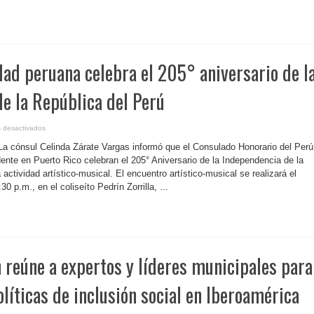
delegados
iberoamericanos
en
el
Centro
de
Bellas
Artes
ad peruana celebra el 205° aniversario de l
e la República del Perú
en
 desactivados
P.
Rico-
 La cónsul Celinda Zárate Vargas informó que el Consulado Honorario del Perú
Comunidad
peruana
ente en Puerto Rico celebran el 205° Aniversario de la Independencia de la
celebra
actividad artístico-musical. El encuentro artístico-musical se realizará el
el
205°
30 p.m., en el coliseíto Pedrín Zorrilla, ...
aniversario
de
la
independencia
de
la
República
del
Perú
n reúne a expertos y líderes municipales para
olíticas de inclusión social en Iberoamérica