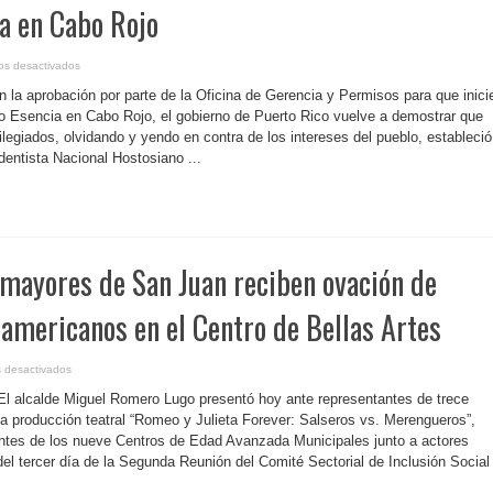
a en Cabo Rojo
en
os desactivados
P.
Rico-
n la aprobación por parte de la Oficina de Gerencia y Permisos para que inici
Considera
el
to Esencia en Cabo Rojo, el gobierno de Puerto Rico vuelve a demostrar que
MINH
ivilegiados, olvidando y yendo en contra de los intereses del pueblo, estableció
que
nuevamente
entista Nacional Hostosiano ...
el
gobierno
se
coloca
en
contra
del
pueblo
al
 mayores de San Juan reciben ovación de
otorgar
permisos
para
el
americanos en el Centro de Bellas Artes
proyecto
Esencia
en
Cabo
Rojo
en
 desactivados
P.
Rico-
 El alcalde Miguel Romero Lugo presentó hoy ante representantes de trece
Adultos
mayores
a producción teatral “Romeo y Julieta Forever: Salseros vs. Merengueros”,
de
antes de los nueve Centros de Edad Avanzada Municipales junto a actores
San
Juan
el tercer día de la Segunda Reunión del Comité Sectorial de Inclusión Social
reciben
ovación
de