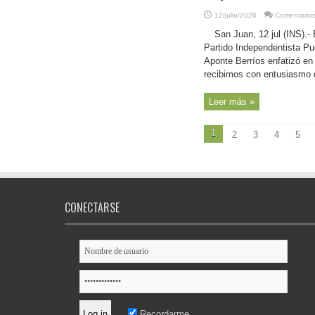
12/julio/2026
Comentarios
San Juan, 12 jul (INS).-
Partido Independentista Pue
Aponte Berríos enfatizó en 
recibimos con entusiasmo q
Leer más »
1
2
3
4
5
CONECTARSE
Recordarme