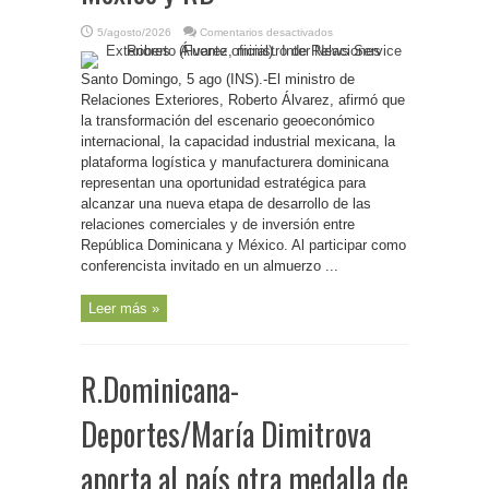
en
5/agosto/2026
Comentarios desactivados
R.Dominicana-
Roberto
Álvarez
Santo Domingo, 5 ago (INS).-El ministro de
destaca
oportunidad
Relaciones Exteriores, Roberto Álvarez, afirmó que
para
una
la transformación del escenario geoeconómico
nueva
internacional, la capacidad industrial mexicana, la
etapa
de
plataforma logística y manufacturera dominicana
desarrollo
comercial
representan una oportunidad estratégica para
entre
México
alcanzar una nueva etapa de desarrollo de las
y
relaciones comerciales y de inversión entre
RD
República Dominicana y México. Al participar como
conferencista invitado en un almuerzo ...
Leer más »
R.Dominicana-
Deportes/María Dimitrova
aporta al país otra medalla de