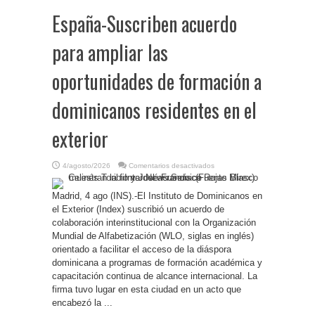
España-Suscriben acuerdo
para ampliar las
oportunidades de formación a
dominicanos residentes en el
exterior
en
4/agosto/2026
Comentarios desactivados
España-
Suscriben
acuerdo
Madrid, 4 ago (INS).-El Instituto de Dominicanos en
para
ampliar
el Exterior (Index) suscribió un acuerdo de
las
oportunidades
colaboración interinstitucional con la Organización
de
Mundial de Alfabetización (WLO, siglas en inglés)
formación
a
orientado a facilitar el acceso de la diáspora
dominicanos
residentes
dominicana a programas de formación académica y
en
el
capacitación continua de alcance internacional. La
exterior
firma tuvo lugar en esta ciudad en un acto que
encabezó la ...