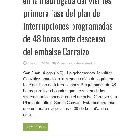
en la madrugada del viernes
primera fase del plan de
interrupciones programadas
de 48 horas ante descenso
del embalse Carraízo
en
4/agosto/2026
Comentarios desactivados
P.
Rico-
San Juan, 4 ago (INS).- La gobernadora Jenniffer
Gobierno
establecerá
González anunció la implementación de la primera
en
la
fase del Plan de Interrupciones Programadas de 48
madrugada
horas para los abonados que se sirven de los
del
viernes
sistemas relacionados con el embalse Carraízo y la
primera
fase
Planta de Filtros Sergio Cuevas. Esta primera fase,
del
plan
que entrará en vigor a las 6:00 de la mañana de
de
este ...
interrupciones
programadas
de
48
Leer más »
horas
ante
descenso
del