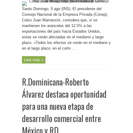
Empresarios
advierten
Santo Domingo, 5 ago (INS).-El presidente del
sobre
el
Consejo Nacional de la Empresa Privada (Conep),
impacto
de
Celso Juan Marranzini, considera que, si se
los
mantienen los aranceles del 12.5% a las
aranceles
del
exportaciones del país hacia Estados Unidos,
12.5%
a
estas se verán afectadas en el mediano y largo
las
exportaciones
plazo. «Todos los efectos se verán en el mediano y
nacionales
en el largo plazo; en el corto ...
Leer más »
R.Dominicana-Roberto
Álvarez destaca oportunidad
para una nueva etapa de
desarrollo comercial entre
México y RD