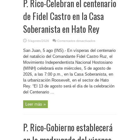
P. Rico-Celebran el centenario
de Fidel Castro en la Casa
Soberanista en Hato Rey
en
5/agosto/2026
Comentarios desactivados
P.
Rico-
San Juan, 5 ago (INS).- En vísperas del centenario
Celebran
el
del natalicio del Comandante Fidel Castro Ruz, el
centenario
de
Movimiento Independentista Nacional Hostosiano
Fidel
(MINH) celebrará este miércoles, 5 de agosto de
Castro
en
2026, a las 7:00 p.m., en la Casa Soberanista, en
la
Casa
la urbanización Roosevelt, en el sector de Hato
Soberanista
en
Rey. “El 13 de agosto será el día de la celebración
Hato
del Centenario ...
Rey
Leer más »
P. Rico-Gobierno establecerá