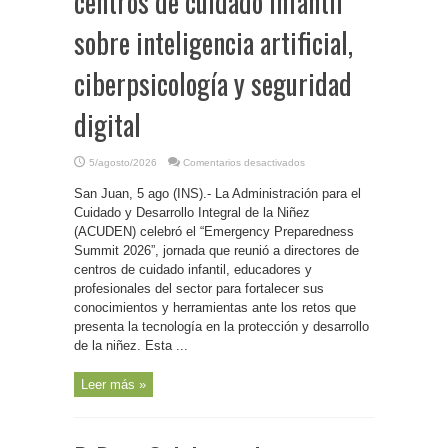
centros de cuidado infantil
sobre inteligencia artificial,
ciberpsicología y seguridad
digital
en
5/agosto/2026
Comentarios desactivados
P.
Rico-
San Juan, 5 ago (INS).- La Administración para el
Capacita
ACUDEN
Cuidado y Desarrollo Integral de la Niñez
a
centros
(ACUDEN) celebró el “Emergency Preparedness
de
Summit 2026”, jornada que reunió a directores de
cuidado
infantil
centros de cuidado infantil, educadores y
sobre
inteligencia
profesionales del sector para fortalecer sus
artificial,
ciberpsicología
conocimientos y herramientas ante los retos que
y
presenta la tecnología en la protección y desarrollo
seguridad
digital
de la niñez. Esta ...
Leer más »