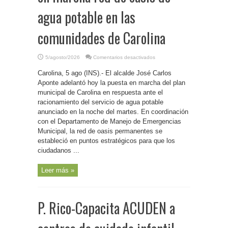
agua potable en las
comunidades de Carolina
en
5/agosto/2026
Comentarios desactivados
P.
Rico-
Carolina, 5 ago (INS).- El alcalde José Carlos
Alcalde
Aponte
Aponte adelantó hoy la puesta en marcha del plan
pone
en
municipal de Carolina en respuesta ante el
marcha
racionamiento del servicio de agua potable
red
de
anunciado en la noche del martes. En coordinación
oasis
de
con el Departamento de Manejo de Emergencias
agua
potable
Municipal, la red de oasis permanentes se
en
estableció en puntos estratégicos para que los
las
comunidades
ciudadanos ...
de
Carolina
Leer más »
P. Rico-Capacita ACUDEN a