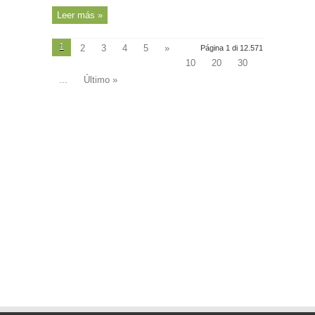
Leer más »
1
2
3
4
5
»
Página 1 di 12.571
10
20
30
...
Último »