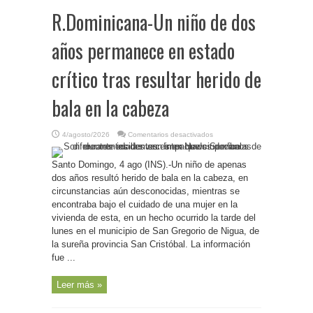
embalse
R.Dominicana-Un niño de dos
Carraízo
años permanece en estado
crítico tras resultar herido de
bala en la cabeza
en
4/agosto/2026
Comentarios desactivados
R.Dominicana-
Un
niño
Santo Domingo, 4 ago (INS).-Un niño de apenas
de
dos
dos años resultó herido de bala en la cabeza, en
años
permanece
circunstancias aún desconocidas, mientras se
en
encontraba bajo el cuidado de una mujer en la
estado
crítico
vivienda de esta, en un hecho ocurrido la tarde del
tras
resultar
lunes en el municipio de San Gregorio de Nigua, de
herido
de
la sureña provincia San Cristóbal. La información
bala
fue ...
en
la
cabeza
Leer más »