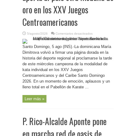
oro en los XXV Juegos
Centroamericanos
en
5/agosto/2026
Comentarios desactivados
R.Dominicana-
Deportes/María
Dimitrova
Santo Domingo, 5 ago (INS).-La dominicana María
aporta
al
Dimitrova volvió a firmar una página dorada en la
país
otra
historia del deporte regional al proclamarse la tarde
medalla
de este miércoles campeona de la modalidad de
de
oro
kata individual en los XXV Juegos
en
los
Centroamericanos y del Caribe Santo Domingo
XXV
Juegos
2026. En un momento de emoción, aplausos y un
Centroamericanos
lleno total en el Pabellón de Karate ...
Leer más »
P. Rico-Alcalde Aponte pone
en marcha red de oasis de