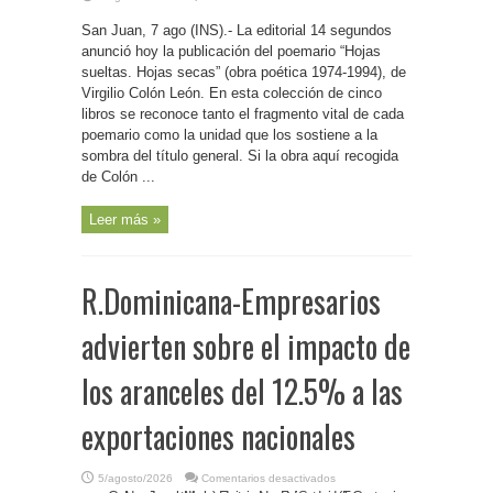
P.
Rico-
San Juan, 7 ago (INS).- La editorial 14 segundos
Lanza
nueva
anunció hoy la publicación del poemario “Hojas
publicación
la
sueltas. Hojas secas” (obra poética 1974-1994), de
editorial
Virgilio Colón León. En esta colección de cinco
14
segundos
libros se reconoce tanto el fragmento vital de cada
poemario como la unidad que los sostiene a la
sombra del título general. Si la obra aquí recogida
de Colón ...
Leer más »
R.Dominicana-Empresarios
advierten sobre el impacto de
los aranceles del 12.5% a las
exportaciones nacionales
en
5/agosto/2026
Comentarios desactivados
R.Dominicana-