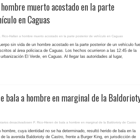
a hombre muerto acostado en la parte
hículo en Caguas
. Rico-Hallan a hombre muerto acostado en la parte posterior de vehículo en Caguas
uerpo sin vida de un hombre acostado en la parte posterior de un vehículo fu
critos al área policiaca de Caguas. Los hechos ocurrieron a las 12:45 de la
 urbanización El Verde, en Caguas. Al llegar las autoridades al lugar,
.
de bala a hombre en marginal de la Baldoriot
arios desactivados
en P. Rico-Hieren de bala a hombre en marginal de la Baldorioty de Castro
n hombre, cuya identidad no se ha determinado, resultó herido de bala en la
 de la avenida Baldorioty de Castro, frente a Burger King, en jurisdicción de