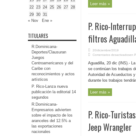
Leer más »
22
23
24
25
26
27
28
29
30
31
« Nov
Ene »
P. Rico-Interru
TITULARES
filtros Aguadill
R.Dominicana-
20/diciembre/2019
Deportes/Clausuran
Comentarios desactivados
en P
Juegos
Centroamericanos y del
Aguadilla, 20 dic (INS).- L
Caribe con
se continúan los trabajos d
reconocimientos y actos
Autoridad de Acueductos y A
artísticos
durante los trabajos tendrán
P. Rico-Lanza nueva
publicación la editorial 14
Leer más »
segundos
R.Dominicana-
Empresarios advierten
P. Rico-Turista
sobre el impacto de los
aranceles del 12.5% a
Jeep Wrangler
las exportaciones
nacionales