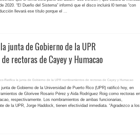
 de 2020. “El Dueño del Sistema” informó que el disco incluirá l0 temas “con
cción llevará ese título porque el ...
a la junta de Gobierno de la UPR
de rectoras de Cayey y Humacao
ico-Ratifica la junta de Gobierno de la UPR nombramientos de rectoras de Cayey y Humacao
 junta de Gobierno de la Universidad de Puerto Rico (UPR) ratificó hoy, en
bramientos de Glorivee Rosario Pérez y Aida Rodríguez Roig como rectoras e
acao, respectivamente. Los nombramientos de ambas funcionarias,
nte de la UPR, Jorge Haddock, tienen efectividad inmediata. “Agradezco a los