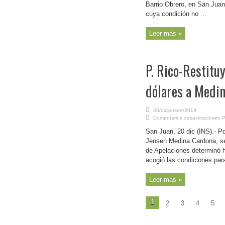
Barrio Obrero, en San Juan.
cuya condición no ...
Leer más »
P. Rico-Restitu
dólares a Medi
20/diciembre/2019
Comentarios desactivados
en P
San Juan, 20 dic (INS).- Po
Jensen Medina Cardona, se
de Apelaciones determinó h
acogió las condiciones para 
Leer más »
1
2
3
4
5