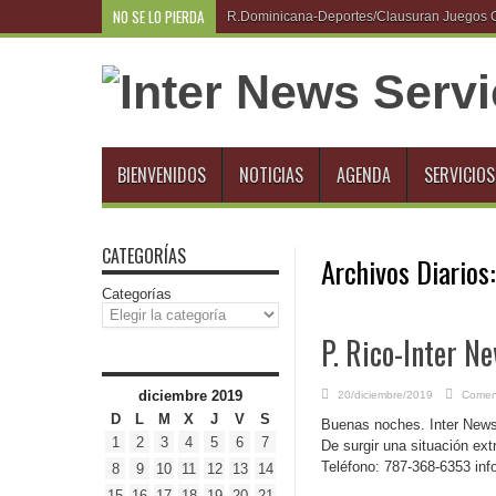
NO SE LO PIERDA
R.Dominicana-Deportes/Clausuran Juegos Cen
BIENVENIDOS
NOTICIAS
AGENDA
SERVICIOS
CATEGORÍAS
Archivos Diarios
Categorías
P. Rico-Inter N
diciembre 2019
20/diciembre/2019
Coment
D
L
M
X
J
V
S
Buenas noches. Inter News 
1
2
3
4
5
6
7
De surgir una situación ext
Teléfono: 787-368-6353 in
8
9
10
11
12
13
14
15
16
17
18
19
20
21