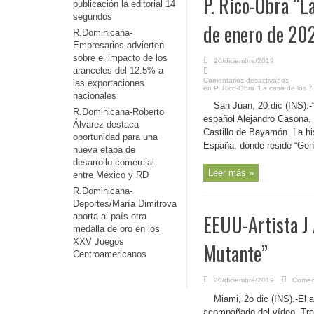
P. Rico-Obra “La
publicación la editorial 14
segundos
de enero de 202
R.Dominicana-
Empresarios advierten
sobre el impacto de los
20/diciembre/2019
aranceles del 12.5% a
Comentarios desactivados
las exportaciones
en P. Rico-Obra “La casa de los 7
nacionales
San Juan, 20 dic (INS).-
R.Dominicana-Roberto
español Alejandro Casona, 
Álvarez destaca
Castillo de Bayamón. La his
oportunidad para una
España, donde reside “Geno
nueva etapa de
desarrollo comercial
Leer más »
entre México y RD
R.Dominicana-
Deportes/María Dimitrova
EEUU-Artista J 
aporta al país otra
medalla de oro en los
XXV Juegos
Mutante”
Centroamericanos
20/diciembre/2019
Coment
Miami, 2o dic (INS).-El a
acompañado del vídeo. Tras