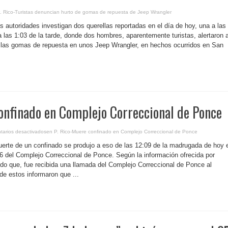
. Rico-Turistas denuncian hurto de gomas de repuesta de Jeep Wrangler
s autoridades investigan dos querellas reportadas en el día de hoy, una a las
 las 1:03 de la tarde, donde dos hombres, aparentemente turistas, alertaron 
de las gomas de repuesta en unos Jeep Wrangler, en hechos ocurridos en San
onfinado en Complejo Correccional de Ponce
arios desactivados
en P. Rico-Muere confinado en Complejo Correccional de Ponce
uerte de un confinado se produjo a eso de las 12:09 de la madrugada de hoy 
676 del Complejo Correccional de Ponce. Según la información ofrecida por
o que, fue recibida una llamada del Complejo Correccional de Ponce al
e estos informaron que ...