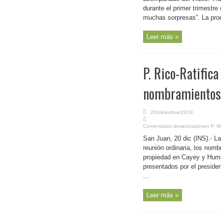
durante el primer trimestre
muchas sorpresas”. La produ
Leer más »
P. Rico-Ratific
nombramientos 
20/diciembre/2019
Comentarios desactivados
en P. R
San Juan, 20 dic (INS).- La
reunión ordinaria, los nom
propiedad en Cayey y Hum
presentados por el preside
...
Leer más »