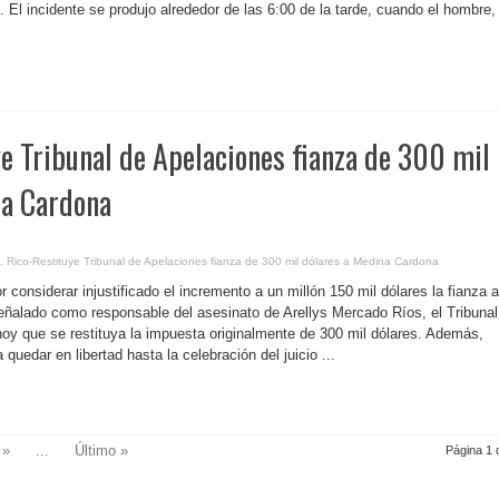
 El incidente se produjo alrededor de las 6:00 de la tarde, cuando el hombre,
ye Tribunal de Apelaciones fianza de 300 mil
na Cardona
. Rico-Restituye Tribunal de Apelaciones fianza de 300 mil dólares a Medina Cardona
r considerar injustificado el incremento a un millón 150 mil dólares la fianza a
ñalado como responsable del asesinato de Arellys Mercado Ríos, el Tribunal
oy que se restituya la impuesta originalmente de 300 mil dólares. Además,
quedar en libertad hasta la celebración del juicio ...
»
...
Último »
Página 1 d