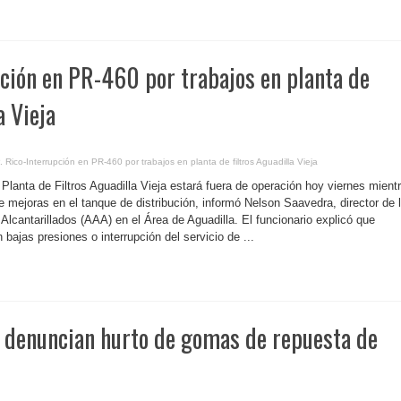
pción en PR-460 por trabajos en planta de
a Vieja
. Rico-Interrupción en PR-460 por trabajos en planta de filtros Aguadilla Vieja
a Planta de Filtros Aguadilla Vieja estará fuera de operación hoy viernes mient
e mejoras en el tanque de distribución, informó Nelson Saavedra, director de 
lcantarillados (AAA) en el Área de Aguadilla. El funcionario explicó que
 bajas presiones o interrupción del servicio de ...
s denuncian hurto de gomas de repuesta de