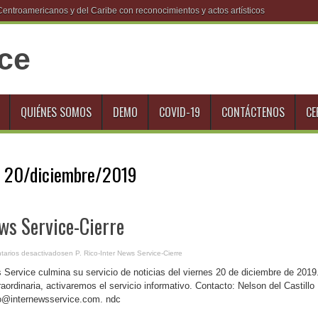
troamericanos y del Caribe con reconocimientos y actos artísticos
QUIÉNES SOMOS
DEMO
COVID-19
CONTÁCTENOS
CE
:
20/diciembre/2019
ews Service-Cierre
arios desactivados
en P. Rico-Inter News Service-Cierre
Service culmina su servicio de noticias del viernes 20 de diciembre de 2019
raordinaria, activaremos el servicio informativo. Contacto: Nelson del Castillo
fo@internewsservice.com. ndc