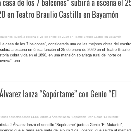
 casa de los 7 balcones” subirá a escena el 2
0 en Teatro Braulio Castillo en Bayamón
 balcones” subirá a escena el 25 de enero de 2020 en Teatro Braulio Castillo en Bayamón
“La casa de los 7 balcones”, considerada una de las mejores obras del escrito
subirá a escena en única función el 25 de enero de 2020 en el Teatro Braulio
toria cobra vida en el 1890, en una mansión solariega rural del norte de
veva”, una ...
Álvarez lanza “Sopórtame” con Genio “El
arios desactivados
en EEUU-Artista J Álvarez lanza “Sopórtame” con Genio “El Mutante”
rtista J Álvarez lanzó el sencillo “Sopórtame” junto a Genio “El Mutante”,
cendió que el tema será parte del álbum “Los Jonson”, que saldrá al mercad