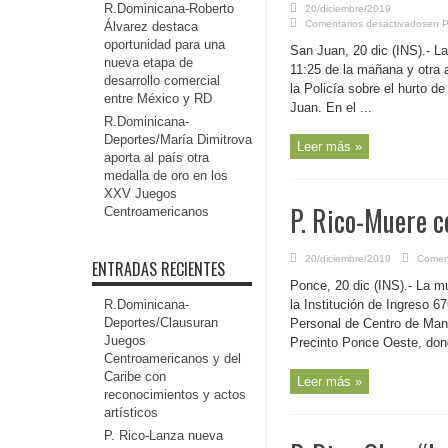
R.Dominicana-Roberto
20/diciembre/2019
Comentarios desactivados
en P
Álvarez destaca
oportunidad para una
San Juan, 20 dic (INS).- La
nueva etapa de
11:25 de la mañana y otra a
desarrollo comercial
la Policía sobre el hurto 
entre México y RD
Juan. En el ...
R.Dominicana-
Deportes/María Dimitrova
Leer más »
aporta al país otra
medalla de oro en los
XXV Juegos
P. Rico-Muere c
Centroamericanos
20/diciembre/2019
Coment
ENTRADAS RECIENTES
Ponce, 20 dic (INS).- La m
R.Dominicana-
la Institución de Ingreso 
Deportes/Clausuran
Personal de Centro de Mand
Juegos
Precinto Ponce Oeste, dond
Centroamericanos y del
Caribe con
Leer más »
reconocimientos y actos
artísticos
P. Rico-Lanza nueva