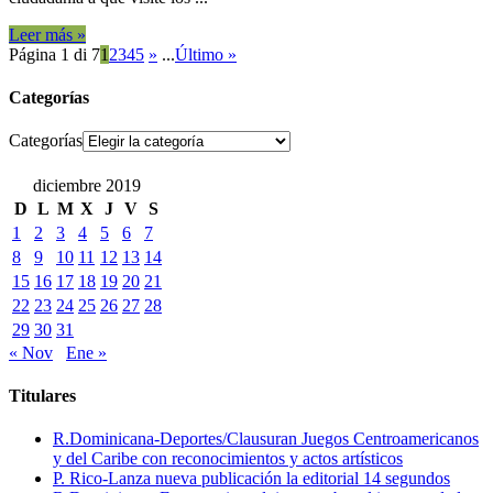
Leer más »
Página 1 di 7
1
2
3
4
5
»
...
Último »
Categorías
Categorías
diciembre 2019
D
L
M
X
J
V
S
1
2
3
4
5
6
7
8
9
10
11
12
13
14
15
16
17
18
19
20
21
22
23
24
25
26
27
28
29
30
31
« Nov
Ene »
Titulares
R.Dominicana-Deportes/Clausuran Juegos Centroamericanos
y del Caribe con reconocimientos y actos artísticos
P. Rico-Lanza nueva publicación la editorial 14 segundos