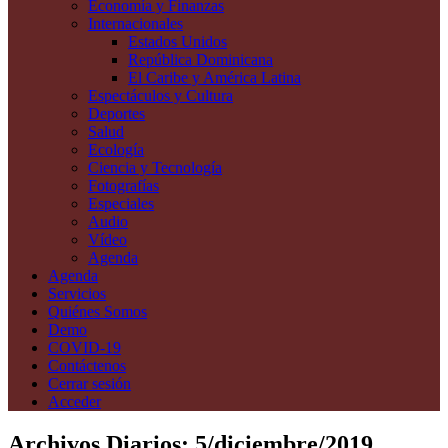
Economía y Finanzas
Internacionales
Estados Unidos
República Dominicana
El Caribe y América Latina
Espectáculos y Cultura
Deportes
Salud
Ecología
Ciencia y Tecnología
Fotografías
Especiales
Audio
Vídeo
Agenda
Agenda
Servicios
Quiénes Somos
Demo
COVID-19
Contáctenos
Cerrar sesión
Acceder
Archivos Diarios:
5/diciembre/2019