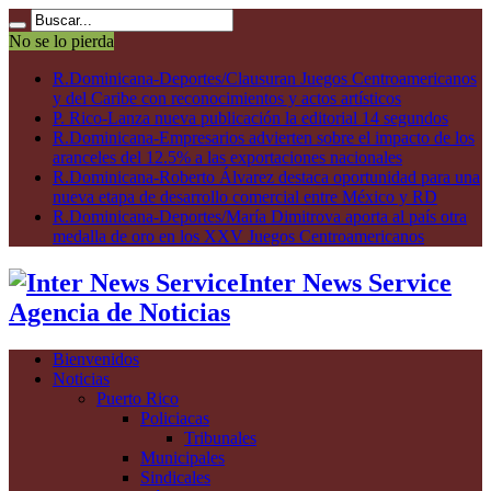
No se lo pierda
R.Dominicana-Deportes/Clausuran Juegos Centroamericanos
y del Caribe con reconocimientos y actos artísticos
P. Rico-Lanza nueva publicación la editorial 14 segundos
R.Dominicana-Empresarios advierten sobre el impacto de los
aranceles del 12.5% a las exportaciones nacionales
R.Dominicana-Roberto Álvarez destaca oportunidad para una
nueva etapa de desarrollo comercial entre México y RD
R.Dominicana-Deportes/María Dimitrova aporta al país otra
medalla de oro en los XXV Juegos Centroamericanos
Inter News Service
Agencia de Noticias
Bienvenidos
Noticias
Puerto Rico
Policiacas
Tribunales
Municipales
Sindicales