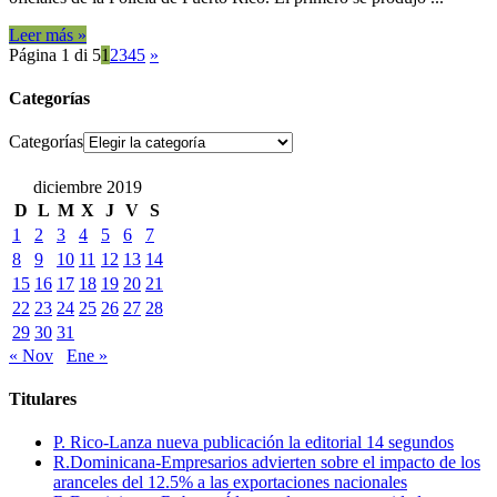
Leer más »
Página 1 di 5
1
2
3
4
5
»
Categorías
Categorías
diciembre 2019
D
L
M
X
J
V
S
1
2
3
4
5
6
7
8
9
10
11
12
13
14
15
16
17
18
19
20
21
22
23
24
25
26
27
28
29
30
31
« Nov
Ene »
Titulares
P. Rico-Lanza nueva publicación la editorial 14 segundos
R.Dominicana-Empresarios advierten sobre el impacto de los
aranceles del 12.5% a las exportaciones nacionales