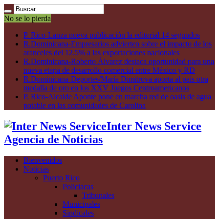
No se lo pierda
P. Rico-Lanza nueva publicación la editorial 14 segundos
R.Dominicana-Empresarios advierten sobre el impacto de los
aranceles del 12.5% a las exportaciones nacionales
R.Dominicana-Roberto Álvarez destaca oportunidad para una
nueva etapa de desarrollo comercial entre México y RD
R.Dominicana-Deportes/María Dimitrova aporta al país otra
medalla de oro en los XXV Juegos Centroamericanos
P. Rico-Alcalde Aponte pone en marcha red de oasis de agua
potable en las comunidades de Carolina
Inter News Service
Agencia de Noticias
Bienvenidos
Noticias
Puerto Rico
Policiacas
Tribunales
Municipales
Sindicales