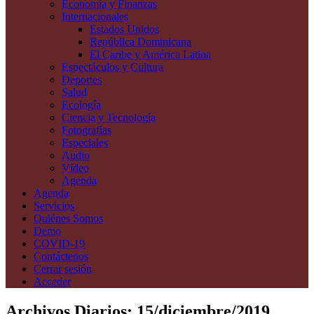
Economía y Finanzas
Internacionales
Estados Unidos
República Dominicana
El Caribe y América Latina
Espectáculos y Cultura
Deportes
Salud
Ecología
Ciencia y Tecnología
Fotografías
Especiales
Audio
Vídeo
Agenda
Agenda
Servicios
Quiénes Somos
Demo
COVID-19
Contáctenos
Cerrar sesión
Acceder
Archivos Diarios:
15/diciembre/2019