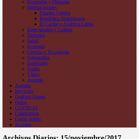
Economía y Finanzas
Internacionales
Estados Unidos
República Dominicana
El Caribe y América Latina
Espectáculos y Cultura
Deportes
Salud
Ecología
Ciencia y Tecnología
Fotografías
Especiales
Audio
Vídeo
Agenda
Agenda
Servicios
Quiénes Somos
Demo
COVID-19
Contáctenos
Cerrar sesión
Acceder
Archivos Diarios:
15/noviembre/2017