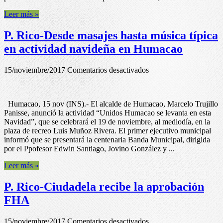
estudiar
Leer más »
un
semestre
P. Rico-Desde masajes hasta música típica
en
Georgia
en actividad navideña en Humacao
Tech
en
15/noviembre/2017
Comentarios desactivados
P.
Rico-
Desde
Humacao, 15 nov (INS).- El alcalde de Humacao, Marcelo Trujillo
masajes
Panisse, anunció la actividad “Unidos Humacao se levanta en esta
hasta
Navidad”, que se celebrará el 19 de noviembre, al mediodía, en la
música
plaza de recreo Luis Muñoz Rivera. El primer ejecutivo municipal
típica
informó que se presentará la centenaria Banda Municipal, dirigida
en
por el Ppofesor Edwin Santiago, Jovino González y ...
actividad
navideña
Leer más »
en
Humacao
P. Rico-Ciudadela recibe la aprobación
FHA
en
15/noviembre/2017
Comentarios desactivados