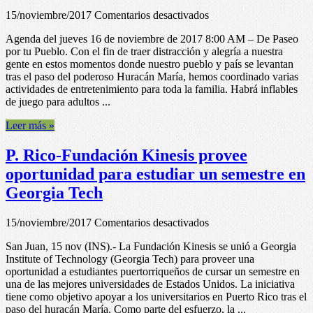
Abierta
en
15/noviembre/2017
Comentarios desactivados
y
P.
participación
Agenda del jueves 16 de noviembre de 2017 8:00 AM – De Paseo
Rico-
de
por tu Pueblo. Con el fin de traer distracción y alegría a nuestra
Inter
varios
gente en estos momentos donde nuestro pueblo y país se levantan
News
artistas
tras el paso del poderoso Huracán María, hemos coordinado varias
Service-
actividades de entretenimiento para toda la familia. Habrá inflables
Agenda
de juego para adultos ...
para
mañana,
Leer más »
jueves
P. Rico-Fundación Kinesis provee
oportunidad para estudiar un semestre en
Georgia Tech
en
15/noviembre/2017
Comentarios desactivados
P.
San Juan, 15 nov (INS).- La Fundación Kinesis se unió a Georgia
Rico-
Institute of Technology (Georgia Tech) para proveer una
Fundación
oportunidad a estudiantes puertorriqueños de cursar un semestre en
Kinesis
una de las mejores universidades de Estados Unidos. La iniciativa
provee
tiene como objetivo apoyar a los universitarios en Puerto Rico tras el
oportunidad
paso del huracán María. Como parte del esfuerzo, la ...
para