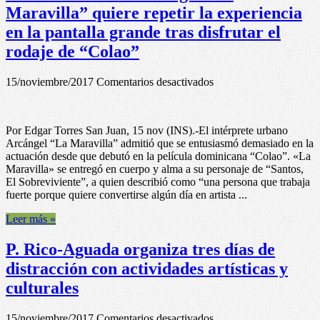
en
Maravilla” quiere repetir la experiencia
desyerbados
en la pantalla grande tras disfrutar el
de
canales
rodaje de “Colao”
de
riego
en
en
15/noviembre/2017
Comentarios desactivados
P.
Aguadilla
Rico-
Cantante
Por Edgar Torres San Juan, 15 nov (INS).-El intérprete urbano
Arcángel
Arcángel “La Maravilla” admitió que se entusiasmó demasiado en la
“La
actuación desde que debutó en la película dominicana “Colao”. «La
Maravilla”
Maravilla» se entregó en cuerpo y alma a su personaje de “Santos,
quiere
El Sobreviviente”, a quien describió como “una persona que trabaja
repetir
fuerte porque quiere convertirse algún día en artista ...
la
experiencia
Leer más »
en
la
P. Rico-Aguada organiza tres días de
pantalla
grande
distracción con actividades artísticas y
tras
culturales
disfrutar
el
rodaje
en
15/noviembre/2017
Comentarios desactivados