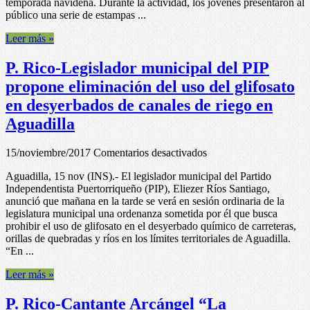
temporada navideña. Durante la actividad, los jóvenes presentaron al
se
público una serie de estampas ...
viste
con
Leer más »
obras
de
P. Rico-Legislador municipal del PIP
arte
de
propone eliminación del uso del glifosato
jóvenes
en desyerbados de canales de riego en
con
Síndrome
Aguadilla
Down
en
15/noviembre/2017
Comentarios desactivados
P.
Aguadilla, 15 nov (INS).- El legislador municipal del Partido
Rico-
Independentista Puertorriqueño (PIP), Eliezer Ríos Santiago,
Legislador
anunció que mañana en la tarde se verá en sesión ordinaria de la
municipal
legislatura municipal una ordenanza sometida por él que busca
del
prohibir el uso de glifosato en el desyerbado químico de carreteras,
PIP
orillas de quebradas y ríos en los límites territoriales de Aguadilla.
propone
“En ...
eliminación
del
Leer más »
uso
del
P. Rico-Cantante Arcángel “La
glifosato