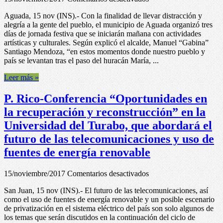
de
P.
“Colao”
Aguada, 15 nov (INS).- Con la finalidad de llevar distracción y
Rico-
alegría a la gente del pueblo, el municipio de Aguada organizó tres
Aguada
días de jornada festiva que se iniciarán mañana con actividades
organiza
artísticas y culturales. Según explicó el alcalde, Manuel “Gabina”
tres
Santiago Mendoza, “en estos momentos donde nuestro pueblo y
días
país se levantan tras el paso del huracán María, ...
de
distracción
Leer más »
con
actividades
P. Rico-Conferencia “Oportunidades en
artísticas
y
la recuperación y reconstrucción” en la
culturales
Universidad del Turabo, que abordará el
futuro de las telecomunicaciones y uso de
fuentes de energía renovable
en
15/noviembre/2017
Comentarios desactivados
P.
San Juan, 15 nov (INS).- El futuro de las telecomunicaciones, así
Rico-
como el uso de fuentes de energía renovable y un posible escenario
Conferencia
de privatización en el sistema eléctrico del país son solo algunos de
“Oportunidades
los temas que serán discutidos en la continuación del ciclo de
en