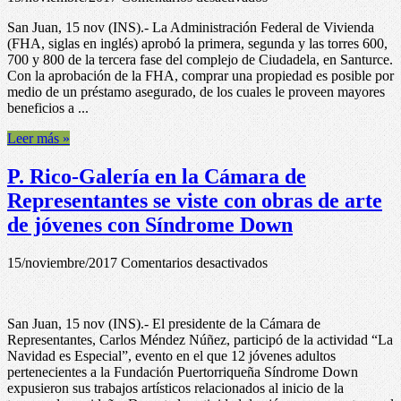
P.
San Juan, 15 nov (INS).- La Administración Federal de Vivienda
Rico-
(FHA, siglas en inglés) aprobó la primera, segunda y las torres 600,
Ciudadela
700 y 800 de la tercera fase del complejo de Ciudadela, en Santurce.
recibe
Con la aprobación de la FHA, comprar una propiedad es posible por
la
medio de un préstamo asegurado, de los cuales le proveen mayores
aprobación
beneficios a ...
FHA
Leer más »
P. Rico-Galería en la Cámara de
Representantes se viste con obras de arte
de jóvenes con Síndrome Down
en
15/noviembre/2017
Comentarios desactivados
P.
Rico-
Galería
San Juan, 15 nov (INS).- El presidente de la Cámara de
en
Representantes, Carlos Méndez Núñez, participó de la actividad “La
la
Navidad es Especial”, evento en el que 12 jóvenes adultos
Cámara
pertenecientes a la Fundación Puertorriqueña Síndrome Down
de
expusieron sus trabajos artísticos relacionados al inicio de la
Representantes