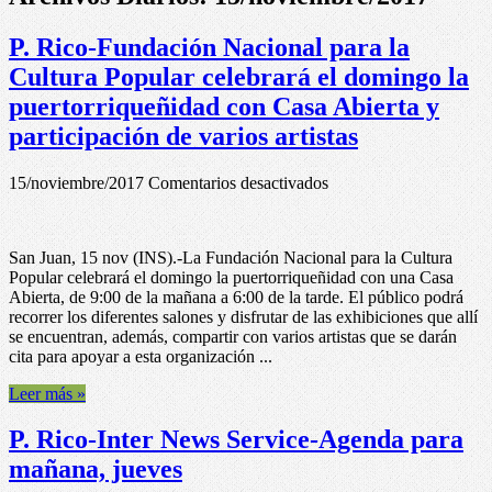
P. Rico-Fundación Nacional para la
Cultura Popular celebrará el domingo la
puertorriqueñidad con Casa Abierta y
participación de varios artistas
en
15/noviembre/2017
Comentarios desactivados
P.
Rico-
Fundación
San Juan, 15 nov (INS).-La Fundación Nacional para la Cultura
Nacional
Popular celebrará el domingo la puertorriqueñidad con una Casa
para
Abierta, de 9:00 de la mañana a 6:00 de la tarde. El público podrá
la
recorrer los diferentes salones y disfrutar de las exhibiciones que allí
Cultura
se encuentran, además, compartir con varios artistas que se darán
Popular
cita para apoyar a esta organización ...
celebrará
el
Leer más »
domingo
la
P. Rico-Inter News Service-Agenda para
puertorriqueñidad
con
mañana, jueves
Casa