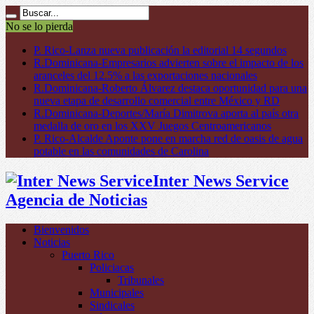
No se lo pierda
P. Rico-Lanza nueva publicación la editorial 14 segundos
R.Dominicana-Empresarios advierten sobre el impacto de los
aranceles del 12.5% a las exportaciones nacionales
R.Dominicana-Roberto Álvarez destaca oportunidad para una
nueva etapa de desarrollo comercial entre México y RD
R.Dominicana-Deportes/María Dimitrova aporta al país otra
medalla de oro en los XXV Juegos Centroamericanos
P. Rico-Alcalde Aponte pone en marcha red de oasis de agua
potable en las comunidades de Carolina
Inter News Service
Agencia de Noticias
Bienvenidos
Noticias
Puerto Rico
Policiacas
Tribunales
Municipales
Sindicales