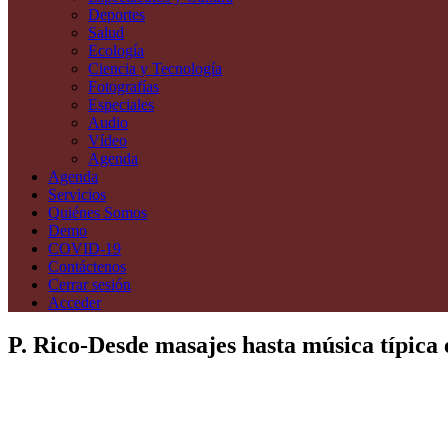
Deportes
Salud
Ecología
Ciencia y Tecnología
Fotografías
Especiales
Audio
Vídeo
Agenda
Agenda
Servicios
Quiénes Somos
Demo
COVID-19
Contáctenos
Cerrar sesión
Acceder
P. Rico-Desde masajes hasta música típic