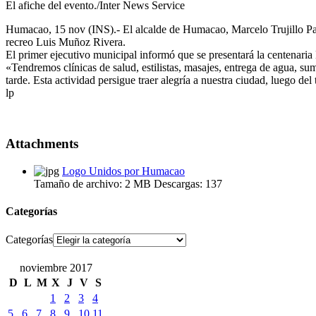
El afiche del evento./Inter News Service
Humacao, 15 nov (INS).- El alcalde de Humacao, Marcelo Trujillo Pan
recreo Luis Muñoz Rivera.
El primer ejecutivo municipal informó que se presentará la centenar
«Tendremos clínicas de salud, estilistas, masajes, entrega de agua, su
tarde. Esta actividad persigue traer alegría a nuestra ciudad, luego d
lp
Attachments
Logo Unidos por Humacao
Tamaño de archivo:
2 MB
Descargas:
137
Categorías
Categorías
noviembre 2017
D
L
M
X
J
V
S
1
2
3
4
5
6
7
8
9
10
11