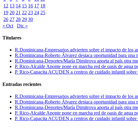
12
13
14
15
16
17
18
19
20
21
22
23
24
25
26
27
28
29
30
« Oct
Dic »
Titulares
R.Dominicana-Empresarios advierten sobre el impacto de los ar
R.Dominicana-Roberto Álvarez destaca oportunidad para una n
R.Dominicana-Deportes/María Dimitrova aporta al país otra m
P. Rico-Alcalde Aponte pone en marcha red de oasis de agua p
P. Rico-Capacita ACUDEN a centros de cuidado infantil sobre inte
Entradas recientes
R.Dominicana-Empresarios advierten sobre el impacto de los ar
R.Dominicana-Roberto Álvarez destaca oportunidad para una n
R.Dominicana-Deportes/María Dimitrova aporta al país otra m
P. Rico-Alcalde Aponte pone en marcha red de oasis de agua p
P. Rico-Capacita ACUDEN a centros de cuidado infantil sobre inte