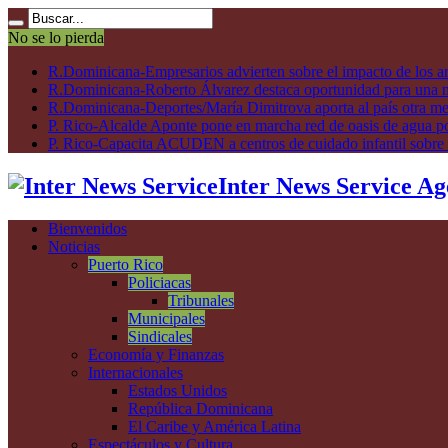
No se lo pierda
R.Dominicana-Empresarios advierten sobre el impacto de los ar
R.Dominicana-Roberto Álvarez destaca oportunidad para una n
R.Dominicana-Deportes/María Dimitrova aporta al país otra m
P. Rico-Alcalde Aponte pone en marcha red de oasis de agua p
P. Rico-Capacita ACUDEN a centros de cuidado infantil sobre inte
Inter News Service Ag
Bienvenidos
Noticias
Puerto Rico
Policiacas
Tribunales
Municipales
Sindicales
Economía y Finanzas
Internacionales
Estados Unidos
República Dominicana
El Caribe y América Latina
Espectáculos y Cultura