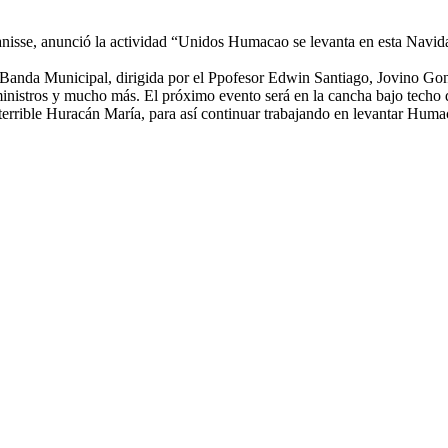
isse, anunció la actividad “Unidos Humacao se levanta en esta Navidad
ia Banda Municipal, dirigida por el Ppofesor Edwin Santiago, Jovino G
ministros y mucho más. El próximo evento será en la cancha bajo techo de
el terrible Huracán María, para así continuar trabajando en levantar Hum