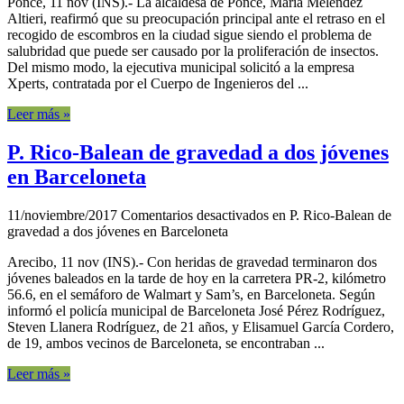
Ponce, 11 nov (INS).- La alcaldesa de Ponce, María Meléndez
Altieri, reafirmó que su preocupación principal ante el retraso en el
recogido de escombros en la ciudad sigue siendo el problema de
salubridad que puede ser causado por la proliferación de insectos.
Del mismo modo, la ejecutiva municipal solicitó a la empresa
Xperts, contratada por el Cuerpo de Ingenieros del ...
Leer más »
P. Rico-Balean de gravedad a dos jóvenes
en Barceloneta
11/noviembre/2017
Comentarios desactivados
en P. Rico-Balean de
gravedad a dos jóvenes en Barceloneta
Arecibo, 11 nov (INS).- Con heridas de gravedad terminaron dos
jóvenes baleados en la tarde de hoy en la carretera PR-2, kilómetro
56.6, en el semáforo de Walmart y Sam’s, en Barceloneta. Según
informó el policía municipal de Barceloneta José Pérez Rodríguez,
Steven Llanera Rodríguez, de 21 años, y Elisamuel García Cordero,
de 19, ambos vecinos de Barceloneta, se encontraban ...
Leer más »