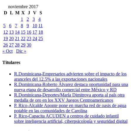
noviembre 2017
D
L
M
X
J
V
S
1
2
3
4
5
6
7
8
9
10
11
12
13
14
15
16
17
18
19
20
21
22
23
24
25
26
27
28
29
30
« Oct
Dic »
Titulares
R.Dominicana-Empresarios advierten sobre el impacto de los
aranceles del 12.5% a las exportaciones nacionales
R.Dominicana-Roberto Álvarez destaca oportunidad para una
nueva etapa de desarrollo comercial entre México y RD
R.Dominicana-Deportes/María Dimitrova aporta al país otra
medalla de oro en los XXV Juegos Centroamericanos
P. Rico-Alcalde Aponte pone en marcha red de oasis de agua
potable en las comunidades de Carolina
P. Rico-Capacita ACUDEN a centros de cuidado infantil
sobre inteligencia artificial, ciberpsicología y seguridad digital