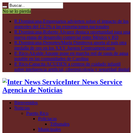
No se lo pierda
R.Dominicana-Empresarios advierten sobre el impacto de los
aranceles del 12.5% a las exportaciones nacionales
R.Dominicana-Roberto Álvarez destaca oportunidad para una
nueva etapa de desarrollo comercial entre México y RD
R.Dominicana-Deportes/María Dimitrova aporta al país otra
medalla de oro en los XXV Juegos Centroamericanos
P. Rico-Alcalde Aponte pone en marcha red de oasis de agua
potable en las comunidades de Carolina
P. Rico-Capacita ACUDEN a centros de cuidado infantil
sobre inteligencia artificial, ciberpsicología y seguridad digital
Inter News Service
Agencia de Noticias
Bienvenidos
Noticias
Puerto Rico
Policiacas
Tribunales
Municipales