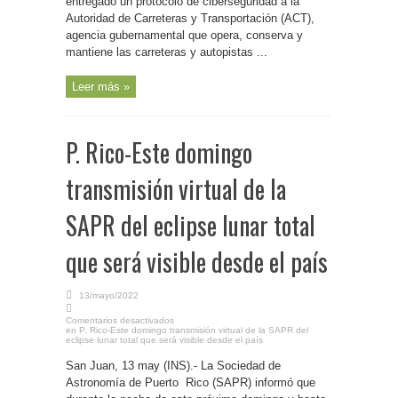
entregado un protocolo de ciberseguridad a la
Autoridad de Carreteras y Transportación (ACT),
agencia gubernamental que opera, conserva y
mantiene las carreteras y autopistas ...
Leer más »
P. Rico-Este domingo
transmisión virtual de la
SAPR del eclipse lunar total
que será visible desde el país
13/mayo/2022
Comentarios desactivados
en P. Rico-Este domingo transmisión virtual de la SAPR del
eclipse lunar total que será visible desde el país
San Juan, 13 may (INS).- La Sociedad de
Astronomía de Puerto Rico (SAPR) informó que