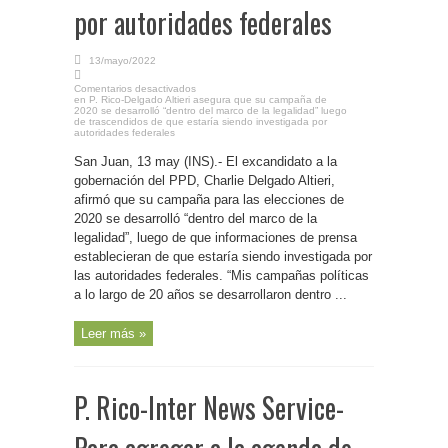
por autoridades federales
13/mayo/2022
Comentarios desactivados
en P. Rico-Delgado Altieri asegura que su campaña de
2020 se desarrolló “dentro del marco de la legalidad” luego
de trascendidos de que estaría siendo investigada por
autoridades federales
San Juan, 13 may (INS).- El excandidato a la
gobernación del PPD, Charlie Delgado Altieri,
afirmó que su campaña para las elecciones de
2020 se desarrolló “dentro del marco de la
legalidad”, luego de que informaciones de prensa
establecieran de que estaría siendo investigada por
las autoridades federales. “Mis campañas políticas
a lo largo de 20 años se desarrollaron dentro ...
Leer más »
P. Rico-Inter News Service-