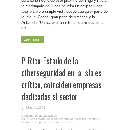
durante la noche de este próximo domingo y hasta
la madrugada del lunes ocurrirá un eclipse lunar
total visible a simple vista desde cualquier parte de
la isla, el Caribe, gran parte de América y la
Antártida. “Un eclipse lunar total ocurre cuando la
luz ...
Leer más »
P. Rico-Estado de la
ciberseguridad en la Isla es
crítico, coinciden empresas
dedicadas al sector
13/mayo/2022
Comentarios desactivados
en P. Rico-Estado de la ciberseguridad en la Isla es crítico,
coinciden empresas dedicadas al sector