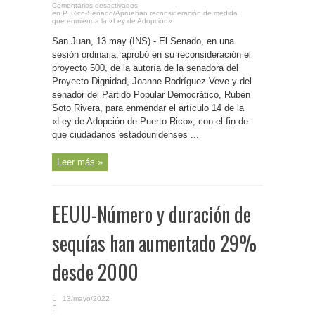
Comentarios desactivados
en P. Rico-Senado/Aprueban reconsideración de medida
que enmienda la «Ley de Adopción»
San Juan, 13 may (INS).- El Senado, en una
sesión ordinaria, aprobó en su reconsideración el
proyecto 500, de la autoría de la senadora del
Proyecto Dignidad, Joanne Rodríguez Veve y del
senador del Partido Popular Democrático, Rubén
Soto Rivera, para enmendar el artículo 14 de la
«Ley de Adopción de Puerto Rico», con el fin de
que ciudadanos estadounidenses ...
Leer más »
EEUU-Número y duración de
sequías han aumentado 29%
desde 2000
13/mayo/2022