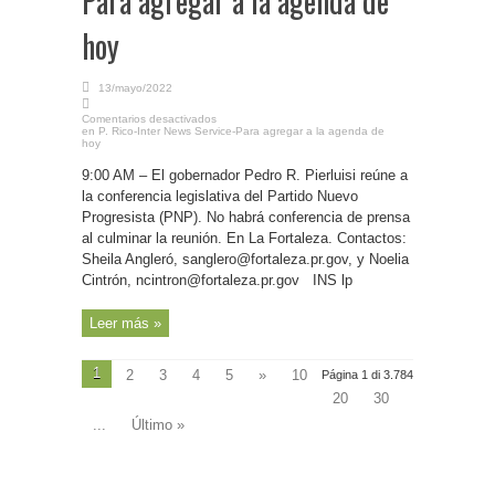
Para agregar a la agenda de
hoy
13/mayo/2022
Comentarios desactivados
en P. Rico-Inter News Service-Para agregar a la agenda de
hoy
9:00 AM – El gobernador Pedro R. Pierluisi reúne a
la conferencia legislativa del Partido Nuevo
Progresista (PNP). No habrá conferencia de prensa
al culminar la reunión. En La Fortaleza. Contactos:
Sheila Angleró, sanglero@fortaleza.pr.gov, y Noelia
Cintrón, ncintron@fortaleza.pr.gov INS lp
Leer más »
1
2
3
4
5
»
10
Página 1 di 3.784
20
30
...
Último »