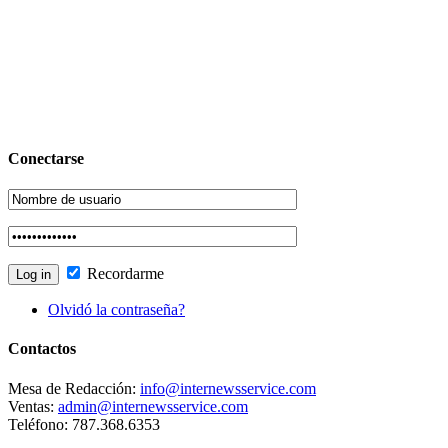
Conectarse
Recordarme
Olvidó la contraseña?
Contactos
Mesa de Redacción:
info@internewsservice.com
Ventas:
admin@internewsservice.com
Teléfono: 787.368.6353