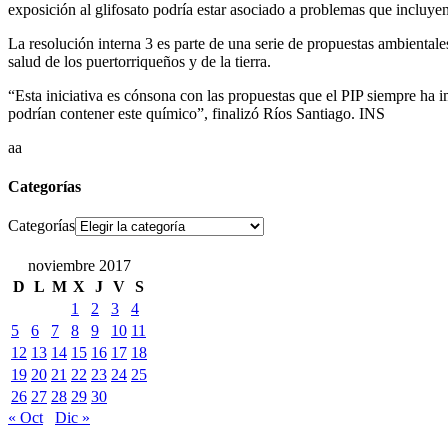
exposición al glifosato podría estar asociado a problemas que incluyen
La resolución interna 3 es parte de una serie de propuestas ambientale
salud de los puertorriqueños y de la tierra.
“Esta iniciativa es cónsona con las propuestas que el PIP siempre ha 
podrían contener este químico”, finalizó Ríos Santiago. INS
aa
Categorías
Categorías
noviembre 2017
D
L
M
X
J
V
S
1
2
3
4
5
6
7
8
9
10
11
12
13
14
15
16
17
18
19
20
21
22
23
24
25
26
27
28
29
30
« Oct
Dic »