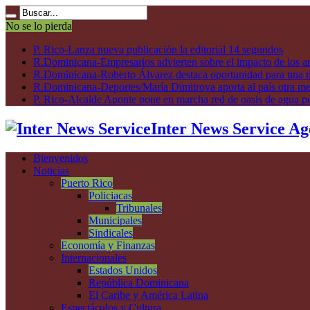
No se lo pierda
P. Rico-Lanza nueva publicación la editorial 14 segundos
R.Dominicana-Empresarios advierten sobre el impacto de los ar
R.Dominicana-Roberto Álvarez destaca oportunidad para una n
R.Dominicana-Deportes/María Dimitrova aporta al país otra m
P. Rico-Alcalde Aponte pone en marcha red de oasis de agua p
Inter News Service Ag
Bienvenidos
Noticias
Puerto Rico
Policiacas
Tribunales
Municipales
Sindicales
Economía y Finanzas
Internacionales
Estados Unidos
República Dominicana
El Caribe y América Latina
Espectáculos y Cultura