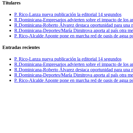
Titulares
P. Rico-Lanza nueva publicación la editorial 14 segundos
R.Dominicana-Empresarios advierten sobre el impacto de los ar
R.Dominicana-Roberto Álvarez destaca oportunidad para una n
R.Dominicana-Deportes/María Dimitrova aporta al país otra m
P. Rico-Alcalde Aponte pone en marcha red de oasis de agua p
Entradas recientes
P. Rico-Lanza nueva publicación la editorial 14 segundos
R.Dominicana-Empresarios advierten sobre el impacto de los ar
R.Dominicana-Roberto Álvarez destaca oportunidad para una n
R.Dominicana-Deportes/María Dimitrova aporta al país otra m
P. Rico-Alcalde Aponte pone en marcha red de oasis de agua p