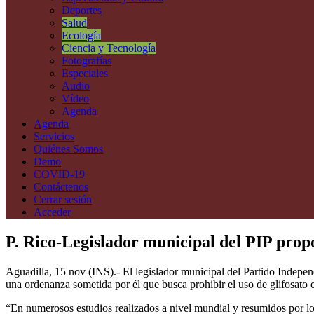
Deportes
Salud
Ecología
Ciencia y Tecnología
Fotografías
Especiales
Audio
Vídeo
Agenda
Agenda
Servicios
Quiénes Somos
Demo
COVID-19
Contáctenos
Cerrar sesión
Acceder
P. Rico-Legislador municipal del PIP propo
Aguadilla, 15 nov (INS).- El legislador municipal del Partido Independ
una ordenanza sometida por él que busca prohibir el uso de glifosato en
“En numerosos estudios realizados a nivel mundial y resumidos por l