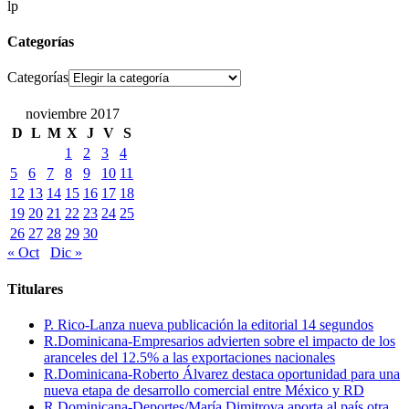
lp
Categorías
Categorías
noviembre 2017
D
L
M
X
J
V
S
1
2
3
4
5
6
7
8
9
10
11
12
13
14
15
16
17
18
19
20
21
22
23
24
25
26
27
28
29
30
« Oct
Dic »
Titulares
P. Rico-Lanza nueva publicación la editorial 14 segundos
R.Dominicana-Empresarios advierten sobre el impacto de los
aranceles del 12.5% a las exportaciones nacionales
R.Dominicana-Roberto Álvarez destaca oportunidad para una
nueva etapa de desarrollo comercial entre México y RD
R.Dominicana-Deportes/María Dimitrova aporta al país otra