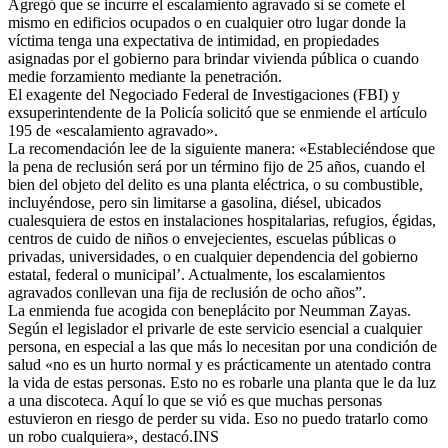
Agregó que se incurre el escalamiento agravado si se comete el
mismo en edificios ocupados o en cualquier otro lugar donde la
víctima tenga una expectativa de intimidad, en propiedades
asignadas por el gobierno para brindar vivienda pública o cuando
medie forzamiento mediante la penetración.
El exagente del Negociado Federal de Investigaciones (FBI) y
exsuperintendente de la Policía solicitó que se enmiende el artículo
195 de «escalamiento agravado».
La recomendación lee de la siguiente manera: «Estableciéndose que
la pena de reclusión será por un término fijo de 25 años, cuando el
bien del objeto del delito es una planta eléctrica, o su combustible,
incluyéndose, pero sin limitarse a gasolina, diésel, ubicados
cualesquiera de estos en instalaciones hospitalarias, refugios, égidas,
centros de cuido de niños o envejecientes, escuelas públicas o
privadas, universidades, o en cualquier dependencia del gobierno
estatal, federal o municipal’. Actualmente, los escalamientos
agravados conllevan una fija de reclusión de ocho años”.
La enmienda fue acogida con beneplácito por Neumman Zayas.
Según el legislador el privarle de este servicio esencial a cualquier
persona, en especial a las que más lo necesitan por una condición de
salud «no es un hurto normal y es prácticamente un atentado contra
la vida de estas personas. Esto no es robarle una planta que le da luz
a una discoteca. Aquí lo que se vió es que muchas personas
estuvieron en riesgo de perder su vida. Eso no puedo tratarlo como
un robo cualquiera», destacó.INS