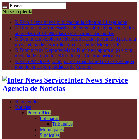
No se lo pierda
P. Rico-Lanza nueva publicación la editorial 14 segundos
R.Dominicana-Empresarios advierten sobre el impacto de los
aranceles del 12.5% a las exportaciones nacionales
R.Dominicana-Roberto Álvarez destaca oportunidad para una
nueva etapa de desarrollo comercial entre México y RD
R.Dominicana-Deportes/María Dimitrova aporta al país otra
medalla de oro en los XXV Juegos Centroamericanos
P. Rico-Alcalde Aponte pone en marcha red de oasis de agua
potable en las comunidades de Carolina
Inter News Service
Agencia de Noticias
Bienvenidos
Noticias
Puerto Rico
Policiacas
Tribunales
Municipales
Sindicales