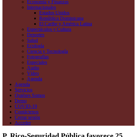
Economía y Finanzas
Internacionales
Estados Unidos
República Dominicana
El Caribe y América Latina
Espectáculos y Cultura
Deportes
Salud
Ecología
Ciencia y Tecnología
Fotografías
Especiales
Audio
Vídeo
Agenda
Agenda
Servicios
Quiénes Somos
Demo
COVID-19
Contáctenos
Cerrar sesión
Acceder
P. Rico-Seguridad Pública favorece 25