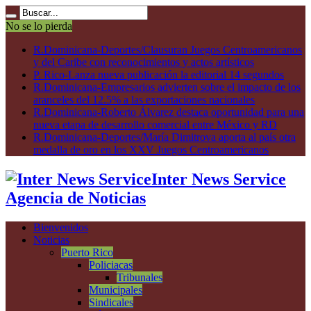
No se lo pierda
R.Dominicana-Deportes/Clausuran Juegos Centroamericanos
y del Caribe con reconocimientos y actos artísticos
P. Rico-Lanza nueva publicación la editorial 14 segundos
R.Dominicana-Empresarios advierten sobre el impacto de los
aranceles del 12.5% a las exportaciones nacionales
R.Dominicana-Roberto Álvarez destaca oportunidad para una
nueva etapa de desarrollo comercial entre México y RD
R.Dominicana-Deportes/María Dimitrova aporta al país otra
medalla de oro en los XXV Juegos Centroamericanos
Inter News Service
Agencia de Noticias
Bienvenidos
Noticias
Puerto Rico
Policiacas
Tribunales
Municipales
Sindicales