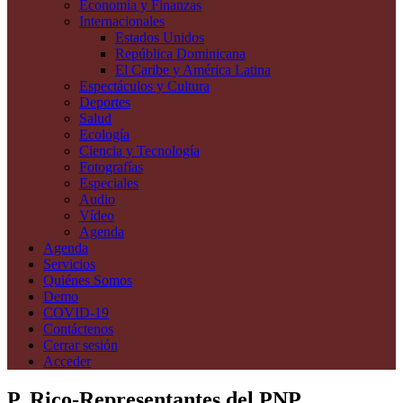
Economía y Finanzas
Internacionales
Estados Unidos
República Dominicana
El Caribe y América Latina
Espectáculos y Cultura
Deportes
Salud
Ecología
Ciencia y Tecnología
Fotografías
Especiales
Audio
Vídeo
Agenda
Agenda
Servicios
Quiénes Somos
Demo
COVID-19
Contáctenos
Cerrar sesión
Acceder
P. Rico-Representantes del PNP