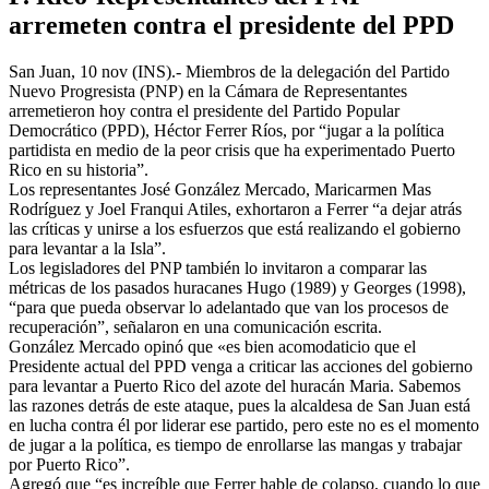
arremeten contra el presidente del PPD
San Juan, 10 nov (INS).- Miembros de la delegación del Partido
Nuevo Progresista (PNP) en la Cámara de Representantes
arremetieron hoy contra el presidente del Partido Popular
Democrático (PPD), Héctor Ferrer Ríos, por “jugar a la política
partidista en medio de la peor crisis que ha experimentado Puerto
Rico en su historia”.
Los representantes José González Mercado, Maricarmen Mas
Rodríguez y Joel Franqui Atiles, exhortaron a Ferrer “a dejar atrás
las críticas y unirse a los esfuerzos que está realizando el gobierno
para levantar a la Isla”.
Los legisladores del PNP también lo invitaron a comparar las
métricas de los pasados huracanes Hugo (1989) y Georges (1998),
“para que pueda observar lo adelantado que van los procesos de
recuperación”, señalaron en una comunicación escrita.
González Mercado opinó que «es bien acomodaticio que el
Presidente actual del PPD venga a criticar las acciones del gobierno
para levantar a Puerto Rico del azote del huracán Maria. Sabemos
las razones detrás de este ataque, pues la alcaldesa de San Juan está
en lucha contra él por liderar ese partido, pero este no es el momento
de jugar a la política, es tiempo de enrollarse las mangas y trabajar
por Puerto Rico”.
Agregó que “es increíble que Ferrer hable de colapso, cuando lo que