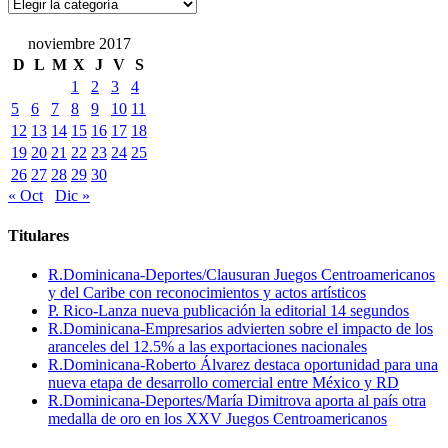
Categorías
noviembre 2017
D
L
M
X
J
V
S
1
2
3
4
5
6
7
8
9
10
11
12
13
14
15
16
17
18
19
20
21
22
23
24
25
26
27
28
29
30
« Oct
Dic »
Titulares
R.Dominicana-Deportes/Clausuran Juegos Centroamericanos
y del Caribe con reconocimientos y actos artísticos
P. Rico-Lanza nueva publicación la editorial 14 segundos
R.Dominicana-Empresarios advierten sobre el impacto de los
aranceles del 12.5% a las exportaciones nacionales
R.Dominicana-Roberto Álvarez destaca oportunidad para una
nueva etapa de desarrollo comercial entre México y RD
R.Dominicana-Deportes/María Dimitrova aporta al país otra
medalla de oro en los XXV Juegos Centroamericanos