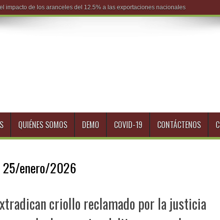
S
QUIÉNES SOMOS
DEMO
COVID-19
CONTÁCTENOS
C
:
25/enero/2026
tradican criollo reclamado por la justicia