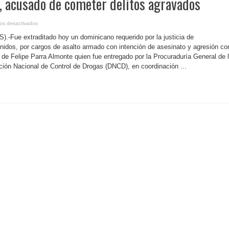
, acusado de cometer delitos agravados
en
os desactivados
R.Dominicana-
Extradican
).-Fue extraditado hoy un dominicano requerido por la justicia de
criollo
reclamado
idos, por cargos de asalto armado con intención de asesinato y agresión co
por
 de Felipe Parra Almonte quien fue entregado por la Procuraduría General de 
la
justicia
ción Nacional de Control de Drogas (DNCD), en coordinación ...
norteamericana,
acusado
de
cometer
delitos
agravados