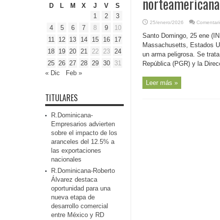
norteamericana
D
L
M
X
J
V
S
1
2
3
25/enero/2026
Comentari
4
5
6
7
8
9
10
Santo Domingo, 25 ene (INS
11
12
13
14
15
16
17
Massachusetts, Estados Un
18
19
20
21
22
23
24
un arma peligrosa. Se trata
25
26
27
28
29
30
31
República (PGR) y la Direc
« Dic
Feb »
Leer más »
TITULARES
R.Dominicana-
Empresarios advierten
sobre el impacto de los
aranceles del 12.5% a
las exportaciones
nacionales
R.Dominicana-Roberto
Álvarez destaca
oportunidad para una
nueva etapa de
desarrollo comercial
entre México y RD