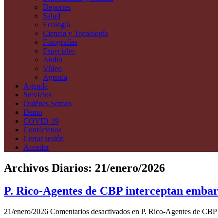
Deportes
Salud
Ecología
Ciencia y Tecnología
Fotografías
Especiales
Audio
Vídeo
Agenda
Agenda
Servicios
Quiénes Somos
Demo
COVID-19
Contáctenos
Cerrar sesión
Acceder
Archivos Diarios:
21/enero/2026
P. Rico-Agentes de CBP interceptan embarc
21/enero/2026
Comentarios desactivados
en P. Rico-Agentes de CBP i