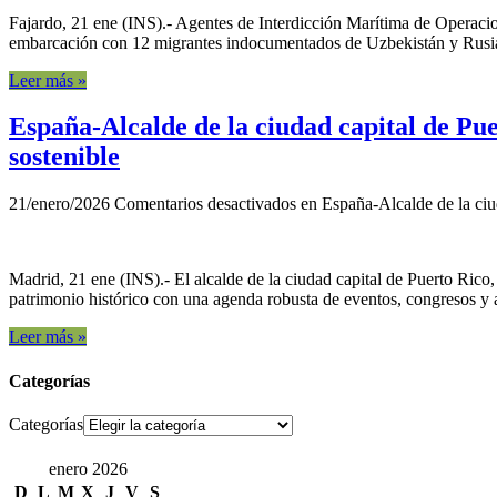
Fajardo, 21 ene (INS).- Agentes de Interdicción Marítima de Operac
embarcación con 12 migrantes indocumentados de Uzbekistán y Rusia ce
Leer más »
España-Alcalde de la ciudad capital de Pu
sostenible
21/enero/2026
Comentarios desactivados
en España-Alcalde de la ciu
Madrid, 21 ene (INS).- El alcalde de la ciudad capital de Puerto Ric
patrimonio histórico con una agenda robusta de eventos, congresos y ac
Leer más »
Categorías
Categorías
enero 2026
D
L
M
X
J
V
S