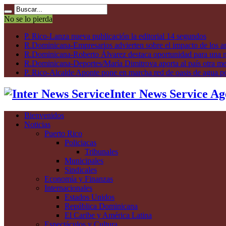
No se lo pierda
P. Rico-Lanza nueva publicación la editorial 14 segundos
R.Dominicana-Empresarios advierten sobre el impacto de los ar
R.Dominicana-Roberto Álvarez destaca oportunidad para una n
R.Dominicana-Deportes/María Dimitrova aporta al país otra m
P. Rico-Alcalde Aponte pone en marcha red de oasis de agua p
Inter News Service Ag
Bienvenidos
Noticias
Puerto Rico
Policiacas
Tribunales
Municipales
Sindicales
Economía y Finanzas
Internacionales
Estados Unidos
República Dominicana
El Caribe y América Latina
Espectáculos y Cultura