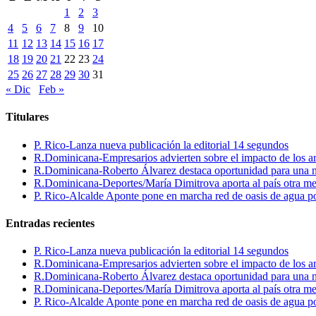
1
2
3
4
5
6
7
8
9
10
11
12
13
14
15
16
17
18
19
20
21
22
23
24
25
26
27
28
29
30
31
« Dic
Feb »
Titulares
P. Rico-Lanza nueva publicación la editorial 14 segundos
R.Dominicana-Empresarios advierten sobre el impacto de los ar
R.Dominicana-Roberto Álvarez destaca oportunidad para una n
R.Dominicana-Deportes/María Dimitrova aporta al país otra m
P. Rico-Alcalde Aponte pone en marcha red de oasis de agua p
Entradas recientes
P. Rico-Lanza nueva publicación la editorial 14 segundos
R.Dominicana-Empresarios advierten sobre el impacto de los ar
R.Dominicana-Roberto Álvarez destaca oportunidad para una n
R.Dominicana-Deportes/María Dimitrova aporta al país otra m
P. Rico-Alcalde Aponte pone en marcha red de oasis de agua p