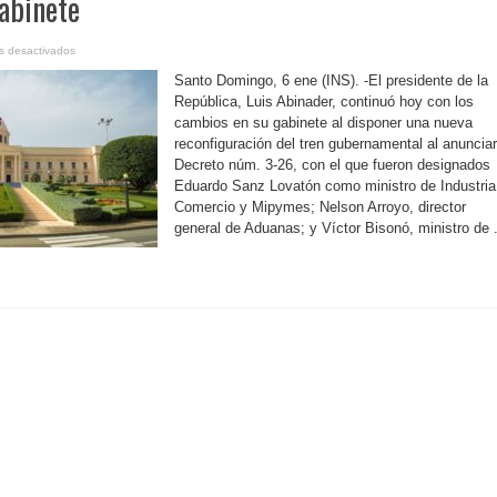
abinete
en
s desactivados
R.Dominicana-
Poder
Santo Domingo, 6 ene (INS). -El presidente de la
Ejecutivo
hace
República, Luis Abinader, continuó hoy con los
otras
cambios en su gabinete al disponer una nueva
designaciones
y
reconfiguración del tren gubernamental al anunciar
cambios
en
Decreto núm. 3-26, con el que fueron designados
el
gabinete
Eduardo Sanz Lovatón como ministro de Industria
Comercio y Mipymes; Nelson Arroyo, director
general de Aduanas; y Víctor Bisonó, ministro de .