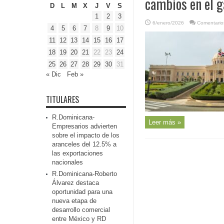
cambios en el g
D
L
M
X
J
V
S
1
2
3
6/enero/2026
Comentario
4
5
6
7
8
9
10
11
12
13
14
15
16
17
18
19
20
21
22
23
24
25
26
27
28
29
30
31
« Dic
Feb »
TITULARES
R.Dominicana-
Leer más »
Empresarios advierten
sobre el impacto de los
aranceles del 12.5% a
las exportaciones
nacionales
R.Dominicana-Roberto
Álvarez destaca
oportunidad para una
nueva etapa de
desarrollo comercial
entre México y RD