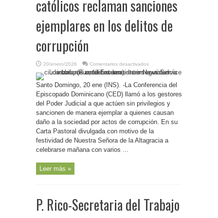
católicos reclaman sanciones
ejemplares en los delitos de
corrupción
en
20/enero/2026
Comentarios desactivados
R.Dominicana-
Obispos
católicos
Santo Domingo, 20 ene (INS). -La Conferencia del
reclaman
sanciones
Episcopado Dominicano (CED) llamó a los gestores
ejemplares
en
del Poder Judicial a que actúen sin privilegios y
los
sancionen de manera ejemplar a quienes causan
delitos
de
daño a la sociedad por actos de corrupción. En su
corrupción
Carta Pastoral divulgada con motivo de la
festividad de Nuestra Señora de la Altagracia a
celebrarse mañana con varios ...
Leer más »
P. Rico-Secretaria del Trabajo