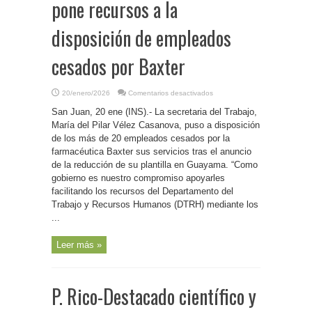
pone recursos a la
disposición de empleados
cesados por Baxter
en
20/enero/2026
Comentarios desactivados
P.
Rico-
San Juan, 20 ene (INS).- La secretaria del Trabajo,
Secretaria
del
María del Pilar Vélez Casanova, puso a disposición
Trabajo
de los más de 20 empleados cesados por la
pone
recursos
farmacéutica Baxter sus servicios tras el anuncio
a
la
de la reducción de su plantilla en Guayama. “Como
disposición
gobierno es nuestro compromiso apoyarles
de
empleados
facilitando los recursos del Departamento del
cesados
por
Trabajo y Recursos Humanos (DTRH) mediante los
Baxter
...
Leer más »
P. Rico-Destacado científico y