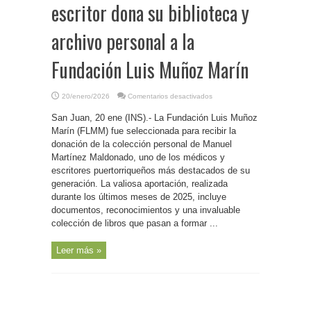
escritor dona su biblioteca y
archivo personal a la
Fundación Luis Muñoz Marín
en
20/enero/2026
Comentarios desactivados
P.
Rico-
San Juan, 20 ene (INS).- La Fundación Luis Muñoz
Destacado
científico
Marín (FLMM) fue seleccionada para recibir la
y
escritor
donación de la colección personal de Manuel
dona
Martínez Maldonado, uno de los médicos y
su
biblioteca
escritores puertorriqueños más destacados de su
y
archivo
generación. La valiosa aportación, realizada
personal
a
durante los últimos meses de 2025, incluye
la
documentos, reconocimientos y una invaluable
Fundación
Luis
colección de libros que pasan a formar ...
Muñoz
Marín
Leer más »