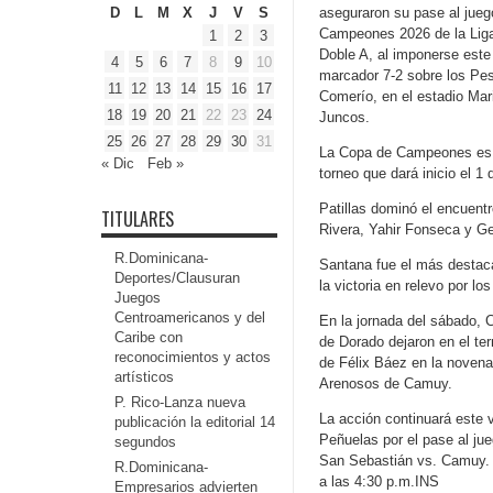
D
L
M
X
J
V
S
aseguraron su pase al juego
Campeones 2026 de la Liga
1
2
3
Doble A, al imponerse est
4
5
6
7
8
9
10
marcador 7-2 sobre los Pes
11
12
13
14
15
16
17
Comerío, en el estadio Mar
18
19
20
21
22
23
24
Juncos.
25
26
27
28
29
30
31
La Copa de Campeones es el
« Dic
Feb »
torneo que dará inicio el 1 
Patillas dominó el encuent
TITULARES
Rivera, Yahir Fonseca y G
R.Dominicana-
Santana fue el más destaca
Deportes/Clausuran
la victoria en relevo por lo
Juegos
Centroamericanos y del
En la jornada del sábado,
Caribe con
de Dorado dejaron en el ter
reconocimientos y actos
de Félix Báez en la novena
artísticos
Arenosos de Camuy.
P. Rico-Lanza nueva
La acción continuará este 
publicación la editorial 14
Peñuelas por el pase al ju
segundos
San Sebastián vs. Camuy. El
R.Dominicana-
a las 4:30 p.m.INS
Empresarios advierten