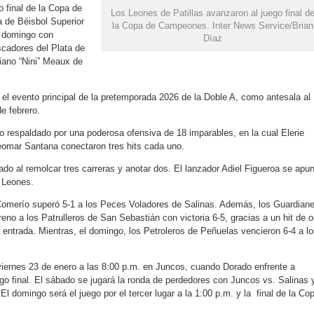
 final de la Copa de
Los Leones de Patillas avanzaron al juego final d
 de Béisbol Superior
la Copa de Campeones. Inter News Service/Brian
e domingo con
Díaz
cadores del Plata de
iano “Nini” Meaux de
 evento principal de la pretemporada 2026 de la Doble A, como antesala al
de febrero.
ro respaldado por una poderosa ofensiva de 18 imparables, en la cual Elerie
eomar Santana conectaron tres hits cada uno.
do al remolcar tres carreras y anotar dos. El lanzador Adiel Figueroa se apu
s Leones.
 Comerío superó 5-1 a los Peces Voladores de Salinas. Además, los Guardian
reno a los Patrulleros de San Sebastián con victoria 6-5, gracias a un hit de o
 entrada. Mientras, el domingo, los Petroleros de Peñuelas vencieron 6-4 a l
viernes 23 de enero a las 8:00 p.m. en Juncos, cuando Dorado enfrente a
ego final. El sábado se jugará la ronda de perdedores con Juncos vs. Salinas 
 domingo será el juego por el tercer lugar a la 1:00 p.m. y la
final de la Co