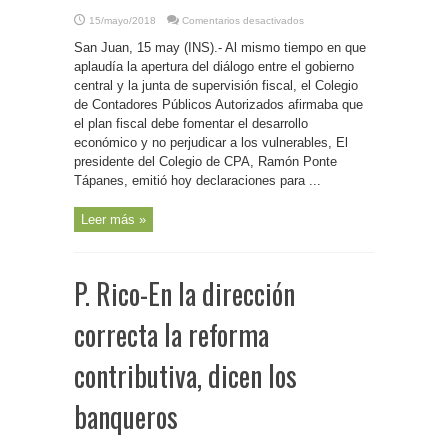
en
15/mayo/2018
Comentarios desactivados
P.
Rico-
San Juan, 15 may (INS).- Al mismo tiempo en que
El
plan
aplaudía la apertura del diálogo entre el gobierno
fiscal
central y la junta de supervisión fiscal, el Colegio
debe
fomentar
de Contadores Públicos Autorizados afirmaba que
el
desarrollo
el plan fiscal debe fomentar el desarrollo
económico
económico y no perjudicar a los vulnerables, El
y
no
presidente del Colegio de CPA, Ramón Ponte
perjudicar
a
Tápanes, emitió hoy declaraciones para ...
los
vulnerables,
afirma
Leer más »
colegio
de
CPA
P. Rico-En la dirección
correcta la reforma
contributiva, dicen los
banqueros