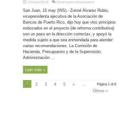
en
15/mayo/2018
Comentarios desactivados
P.
Rico-
San Juan, 15 may (INS).- Zoimé Álvarez Rubio,
En
la
vicepresidenta ejecutiva de la Asociación de
dirección
Bancos de Puerto Rico, dijo hoy que «los principios
correcta
la
esbozados en el proyecto (de reforma contributiva)
reforma
contributiva,
son un paso en la dirección correcta», y apoyó la
dicen
medida sujeto a que sea enmendada para atender
los
banqueros
varias recomendaciones. La Comisión de
Hacienda, Presupuesto y de la Supervisión,
Administración ...
Leer más »
1
2
3
4
5
»
...
Página 1 di 8
Último »