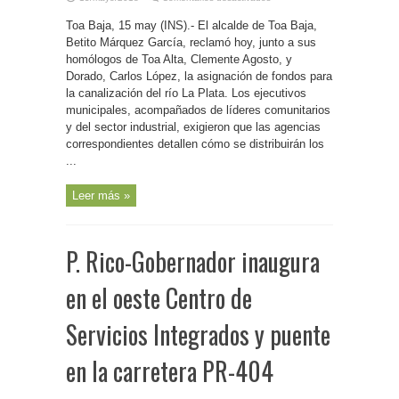
P.
Rico-
Toa Baja, 15 may (INS).- El alcalde de Toa Baja,
Trío
de
Betito Márquez García, reclamó hoy, junto a sus
alcaldes
reclaman
homólogos de Toa Alta, Clemente Agosto, y
asignación
Dorado, Carlos López, la asignación de fondos para
de
fondos
la canalización del río La Plata. Los ejecutivos
para
canalización
municipales, acompañados de líderes comunitarios
de
La
y del sector industrial, exigieron que las agencias
Plata
correspondientes detallen cómo se distribuirán los
...
Leer más »
P. Rico-Gobernador inaugura
en el oeste Centro de
Servicios Integrados y puente
en la carretera PR-404