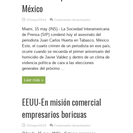
México
en
15/mayo/2018
Comentarios desactivados
EEUU-
Condena
Miami, 15 may (INS).- La Sociedad Interamericana
la
SIP
de Prensa (SIP) condenó hoy el asesinato del
asesinato
de
periodista Juan Carlos Huerta en Tabasco, México.
periodista
Este, el cuarto crimen de un periodista en ese país,
en
México
ocurre cuando se recuerda el primer aniversario del
homicidio de Javier Valdez y dentro de un clima de
violencia política de cara a las elecciones
generales del próximo ...
Leer más »
EEUU-En misión comercial
empresarios boricuas
en
15/mayo/2018
Comentarios desactivados
EEUU-
En