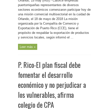
Orlando, 15 may (INS).- Catorce empresas
misión
comercial
puertorriqueñas representantes de diversos
empresarios
sectores económicos comenzaron participar hoy de
boricuas
una misión comercial multisectorial en la cuidad de
Orlando, el 18 de mayo de 2018 La misión
organizada por la Compañía de Comercio y
Exportación de Puerto Rico (CCE), tiene el
propósito de respaldar la exportación de productos
y servicios locales, según informó el ...
Leer más »
P. Rico-El plan fiscal debe
fomentar el desarrollo
económico y no perjudicar a
los vulnerables, afirma
colegio de CPA