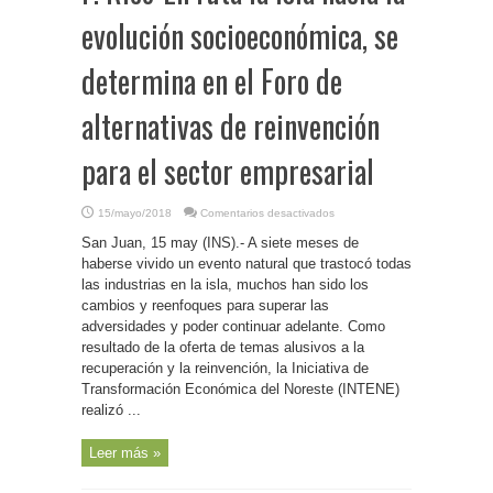
evolución socioeconómica, se
determina en el Foro de
alternativas de reinvención
para el sector empresarial
en
15/mayo/2018
Comentarios desactivados
P.
Rico-
San Juan, 15 may (INS).- A siete meses de
En
ruta
haberse vivido un evento natural que trastocó todas
la
las industrias en la isla, muchos han sido los
Isla
hacia
cambios y reenfoques para superar las
la
evolución
adversidades y poder continuar adelante. Como
socioeconómica,
resultado de la oferta de temas alusivos a la
se
determina
recuperación y la reinvención, la Iniciativa de
en
el
Transformación Económica del Noreste (INTENE)
Foro
de
realizó ...
alternativas
de
reinvención
Leer más »
para
el
sector
empresarial