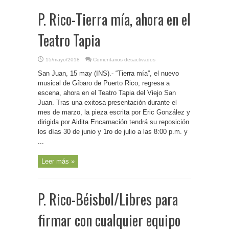
P. Rico-Tierra mía, ahora en el
Teatro Tapia
en
15/mayo/2018
Comentarios desactivados
P.
Rico-
San Juan, 15 may (INS).- “Tierra mía”, el nuevo
Tierra
mía,
musical de Gíbaro de Puerto Rico, regresa a
ahora
escena, ahora en el Teatro Tapia del Viejo San
en
el
Juan. Tras una exitosa presentación durante el
Teatro
Tapia
mes de marzo, la pieza escrita por Eric González y
dirigida por Aidita Encarnación tendrá su reposición
los días 30 de junio y 1ro de julio a las 8:00 p.m. y
...
Leer más »
P. Rico-Béisbol/Libres para
firmar con cualquier equipo