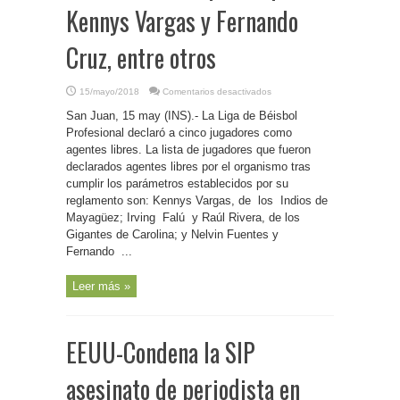
Kennys Vargas y Fernando
Cruz, entre otros
en
15/mayo/2018
Comentarios desactivados
P.
Rico-
San Juan, 15 may (INS).- La Liga de Béisbol
Béisbol/Libres
para
Profesional declaró a cinco jugadores como
firmar
agentes libres. La lista de jugadores que fueron
con
cualquier
declarados agentes libres por el organismo tras
equipo
Kennys
cumplir los parámetros establecidos por su
Vargas
reglamento son: Kennys Vargas, de los Indios de
y
Fernando
Mayagüez; Irving Falú y Raúl Rivera, de los
Cruz,
entre
Gigantes de Carolina; y Nelvin Fuentes y
otros
Fernando ...
Leer más »
EEUU-Condena la SIP
asesinato de periodista en