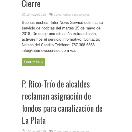
Cierre
en
15/mayo/2018
Comentarios desactivados
P.
Rico-
Buenas noches. Inter News Service culmina su
Inter
News
servicio de noticias del martes 15 de mayo de
Service-
2018. De surgir una situación extraordinaria,
Cierre
activaremos el servicio informativo. Contacto:
Nelson del Castillo Teléfono: 787 368-6353
info@internewsservice.com vac
Leer más »
P. Rico-Trío de alcaldes
reclaman asignación de
fondos para canalización de
La Plata
en
15/mayo/2018
Comentarios desactivados