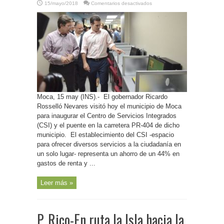
en
15/mayo/2018
Comentarios desactivados
P.
Rico-
Gobernador
inaugura
en
el
oeste
Centro
de
Servicios
Integrados
y
puente
en
la
carretera
Moca, 15 may (INS).- El gobernador Ricardo
PR-
404
Rosselló Nevares visitó hoy el municipio de Moca
para inaugurar el Centro de Servicios Integrados
(CSI) y el puente en la carretera PR-404 de dicho
municipio. El establecimiento del CSI -espacio
para ofrecer diversos servicios a la ciudadanía en
un solo lugar- representa un ahorro de un 44% en
gastos de renta y ...
Leer más »
P. Rico-En ruta la Isla hacia la