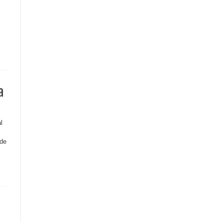
a
l
 de