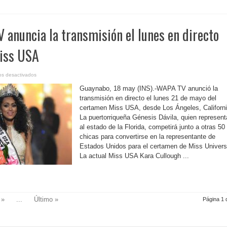
grado
de
su
hija
adoptiva
 anuncia la transmisión el lunes en directo
iss USA
en
os desactivados
P.
Rico-
Guaynabo, 18 may (INS).-WAPA TV anunció la
WAPA
TV
transmisión en directo el lunes 21 de mayo del
anuncia
certamen Miss USA, desde Los Ángeles, Californi
la
transmisión
La puertorriqueña Génesis Dávila, quien represent
el
lunes
al estado de la Florida, competirá junto a otras 50
en
directo
chicas para convertirse en la representante de
del
Estados Unidos para el certamen de Miss Univers
certamen
Miss
La actual Miss USA Kara Cullough ...
USA
»
...
Último »
Página 1 d