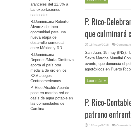
aranceles del 12.5% a
las exportaciones
nacionales
P. Rico-Celebra
R.Dominicana-Roberto
Álvarez destaca
que culminará c
oportunidad para una
nueva etapa de
desarrollo comercial
18/mayo/2018
Comentari
entre México y RD
San Juan, 18 may (INS).- E
R.Dominicana-
Sexta Marcha Mundial Cont
Deportes/María Dimitrova
evento, que denuncia el pe
aporta al país otra
agrotóxicos en Puerto Rico
medalla de oro en los
XXV Juegos
Leer más »
Centroamericanos
P. Rico-Alcalde Aponte
pone en marcha red de
oasis de agua potable en
P. Rico-Contabl
las comunidades de
Carolina
patrono enfrent
18/mayo/2018
Comentari