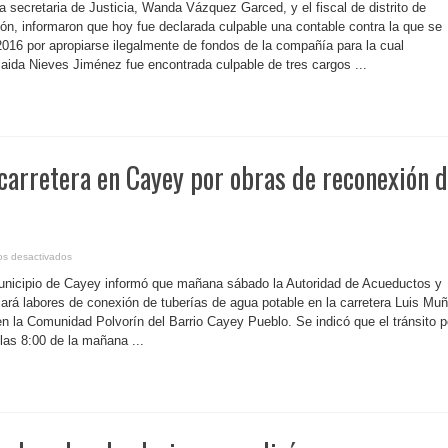
Rico-
a secretaria de Justicia, Wanda Vázquez Garced, y el fiscal de distrito de
Contable
que
lón, informaron que hoy fue declarada culpable una contable contra la que se
le
016 por apropiarse ilegalmente de fondos de la compañía para la cual
tumba
casi
zaida Nieves Jiménez fue encontrada culpable de tres cargos ...
un
tercio
de
millón
a
su
patrono
enfrenta
hasta
 carretera en Cayey por obras de reconexión 
24
años
enrejada
en
os desactivados
P.
Rico-
unicipio de Cayey informó que mañana sábado la Autoridad de Acueductos y
Cierran
carretera
zará labores de conexión de tuberías de agua potable en la carretera Luis Mu
en
en la Comunidad Polvorín del Barrio Cayey Pueblo. Se indicó que el tránsito p
Cayey
por
las 8:00 de la mañana ...
obras
de
reconexión
de
tuberías