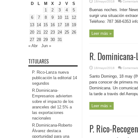
18/mayo/2018
Comentari
D
L
M
X
J
V
S
Buenas noches. Inter News 
1
2
3
4
5
surgir una situación extraor
6
7
8
9
10
11
12
Teléfono: 787 368-6353 in
13
14
15
16
17
18
19
20
21
22
23
24
25
26
Leer más »
27
28
29
30
31
« Abr
Jun »
R. Dominicana-L
TITULARES
18/mayo/2018
Comentari
P. Rico-Lanza nueva
Santo Domingo, 18 may (INS)
publicación la editorial 14
para conocer de primera ma
segundos
Dominicana. Un comunicado 
R.Dominicana-
la tarde a través del Aerop
Empresarios advierten
sobre el impacto de los
Leer más »
aranceles del 12.5% a
las exportaciones
nacionales
P. Rico-Recogen
R.Dominicana-Roberto
Álvarez destaca
oportunidad para una