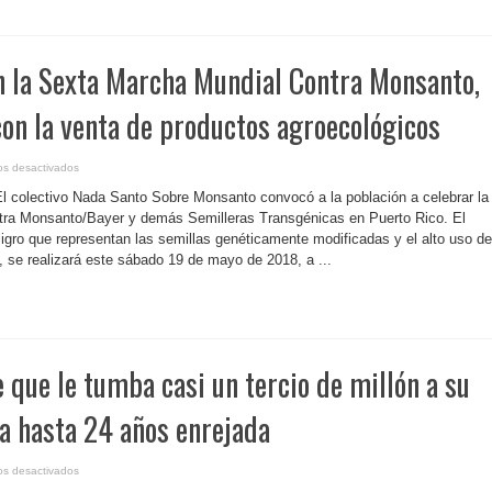
Personas
con
Impedimentos
n la Sexta Marcha Mundial Contra Monsanto,
on la venta de productos agroecológicos
en
os desactivados
P.
Rico-
l colectivo Nada Santo Sobre Monsanto convocó a la población a celebrar la
Celebran
la
ra Monsanto/Bayer y demás Semilleras Transgénicas en Puerto Rico. El
Sexta
ligro que representan las semillas genéticamente modificadas y el alto uso de
Marcha
Mundial
, se realizará este sábado 19 de mayo de 2018, a ...
Contra
Monsanto,
que
culminará
con
la
venta
de
productos
e que le tumba casi un tercio de millón a su
agroecológicos
a hasta 24 años enrejada
en
os desactivados
P.