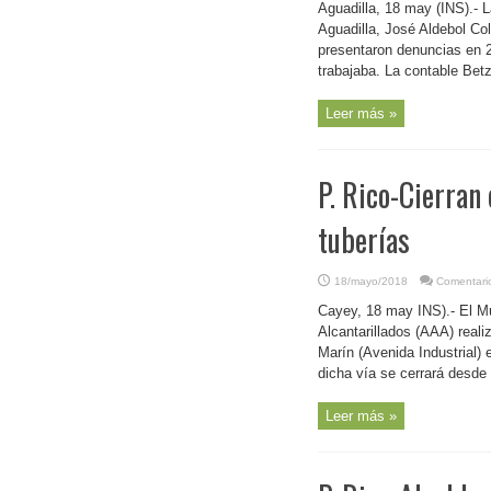
Aguadilla, 18 may (INS).- L
Aguadilla, José Aldebol Co
presentaron denuncias en 2
trabajaba. La contable Bet
Leer más »
P. Rico-Cierran
tuberías
18/mayo/2018
Comentari
Cayey, 18 may INS).- El M
Alcantarillados (AAA) reali
Marín (Avenida Industrial) 
dicha vía se cerrará desde 
Leer más »