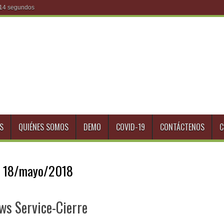
S
QUIÉNES SOMOS
DEMO
COVID-19
CONTÁCTENOS
C
:
18/mayo/2018
ews Service-Cierre