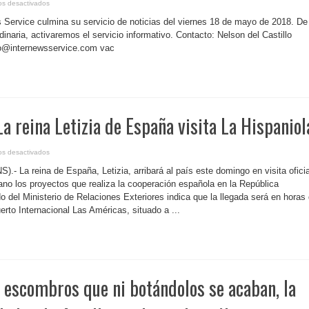
en
os desactivados
P.
Rico-
Service culmina su servicio de noticias del viernes 18 de mayo de 2018. De
Inter
News
dinaria, activaremos el servicio informativo. Contacto: Nelson del Castillo
Service-
fo@internewsservice.com vac
Cierre
a reina Letizia de España visita La Hispaniol
en
os desactivados
R.
Dominicana-
.- La reina de España, Letizia, arribará al país este domingo en visita oficia
La
reina
no los proyectos que realiza la cooperación española en la República
Letizia
del Ministerio de Relaciones Exteriores indica que la llegada será en horas
de
España
uerto Internacional Las Américas, situado a ...
visita
La
Hispaniola
 escombros que ni botándolos se acaban, la