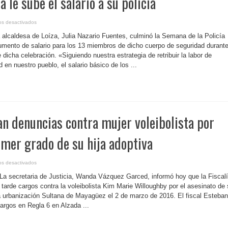
a le sube el salario a su policía
en
os desactivados
P.
Rico-
 alcaldesa de Loíza, Julia Nazario Fuentes, culminó la Semana de la Policía
Alcaldesa
le
mento de salario para los 13 miembros de dicho cuerpo de seguridad durant
sube
 dicha celebración. «Siguiendo nuestra estrategia de retribuir la labor de
el
salario
 en nuestro pueblo, el salario básico de los ...
a
su
policía
an denuncias contra mujer voleibolista por
imer grado de su hija adoptiva
en
os desactivados
P.
Rico-
a secretaria de Justicia, Wanda Vázquez Garced, informó hoy que la Fiscal
Presentan
denuncias
arde cargos contra la voleibolista Kim Marie Willoughby por el asesinato de
contra
 la urbanización Sultana de Mayagüez el 2 de marzo de 2016. El fiscal Esteban
mujer
voleibolista
argos en Regla 6 en Alzada ...
por
asesinato
en
primer