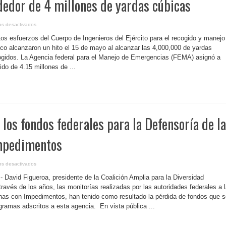
ededor de 4 millones de yardas cúbicas
en
os desactivados
P.
Rico-
os esfuerzos del Cuerpo de Ingenieros del Ejército para el recogido y manejo
Recogen
escombros
o alcanzaron un hito el 15 de mayo al alcanzar las 4,000,000 de yardas
que
gidos. La Agencia federal para el Manejo de Emergencias (FEMA) asignó a
ni
botándolos
do de 4.15 millones de ...
se
acaban,
la
cifra
es
de
alrededor
de
4
 los fondos federales para la Defensoría de l
millones
de
yardas
cúbicas
mpedimentos
en
os desactivados
P.
Rico-
 David Figueroa, presidente de la Coalición Amplia para la Diversidad
Peligran
los
ravés de los años, las monitorías realizadas por las autoridades federales a 
fondos
nas con Impedimentos, han tenido como resultado la pérdida de fondos que s
federales
para
rogramas adscritos a esta agencia. En vista pública ...
la
Defensoría
de
las