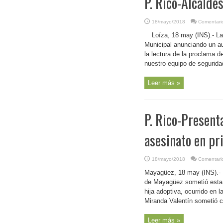
P. Rico-Alcaldes
18/mayo/2018
Comentari
Loíza, 18 may (INS).- La
Municipal anunciando un au
la lectura de la proclama de
nuestro equipo de seguridad
Leer más »
P. Rico-Present
asesinato en pr
18/mayo/2018
Comentari
Mayagüez, 18 may (INS).- L
de Mayagüez sometió esta t
hija adoptiva, ocurrido en
Miranda Valentín sometió c
Leer más »