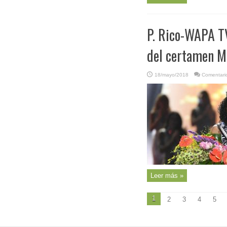
P. Rico-WAPA TV
del certamen M
18/mayo/2018
Comentari
Leer más »
1
2
3
4
5