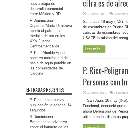
cifra es de alr
nueva etapa de
desarrollo comercial
entre México y RD
18/mayo/2018
Comentari
R.Dominicana-
San Juan, 18 may (INS).- L
Deportes/María Dimitrova
de escombros en Puerto Ric
aporta al país otra
cúbicas de escombros reco
medalla de oro en los
USACE la misión del recogi
XXV Juegos
Centroamericanos
Leer más »
P. Rico-Alcalde Aponte
pone en marcha red de
oasis de agua potable en
P. Rico-Peligran
las comunidades de
Carolina
Personas con I
ENTRADAS RECIENTES
18/mayo/2018
Comentari
P. Rico-Lanza nueva
San Juan, 18 may (INS).-
publicación la editorial 14
Funcional, denunció que a t
segundos
ahora Defensoría de Perso
R.Dominicana-
utilizan en los distintos p
Empresarios advierten
sobre el impacto de los
Leer más »