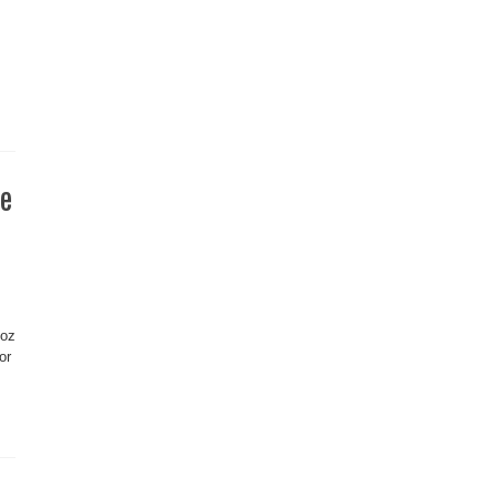
de
ñoz
or