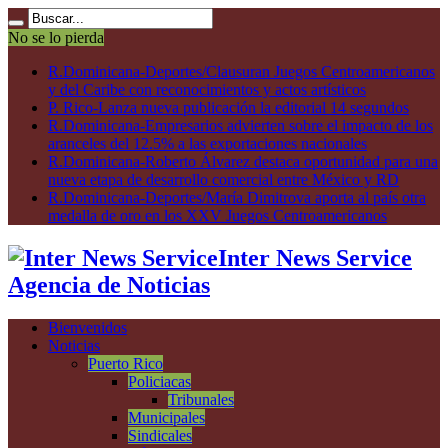
No se lo pierda
R.Dominicana-Deportes/Clausuran Juegos Centroamericanos
y del Caribe con reconocimientos y actos artísticos
P. Rico-Lanza nueva publicación la editorial 14 segundos
R.Dominicana-Empresarios advierten sobre el impacto de los
aranceles del 12.5% a las exportaciones nacionales
R.Dominicana-Roberto Álvarez destaca oportunidad para una
nueva etapa de desarrollo comercial entre México y RD
R.Dominicana-Deportes/María Dimitrova aporta al país otra
medalla de oro en los XXV Juegos Centroamericanos
Inter News Service
Agencia de Noticias
Bienvenidos
Noticias
Puerto Rico
Policiacas
Tribunales
Municipales
Sindicales