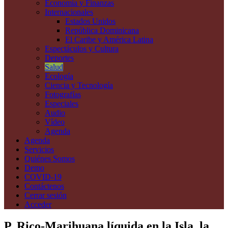
Economía y Finanzas
Internacionales
Estados Unidos
República Dominicana
El Caribe y América Latina
Espectáculos y Cultura
Deportes
Salud
Ecología
Ciencia y Tecnología
Fotografías
Especiales
Audio
Vídeo
Agenda
Agenda
Servicios
Quiénes Somos
Demo
COVID-19
Contáctenos
Cerrar sesión
Acceder
P. Rico-Marihuana líquida en la Isla, la