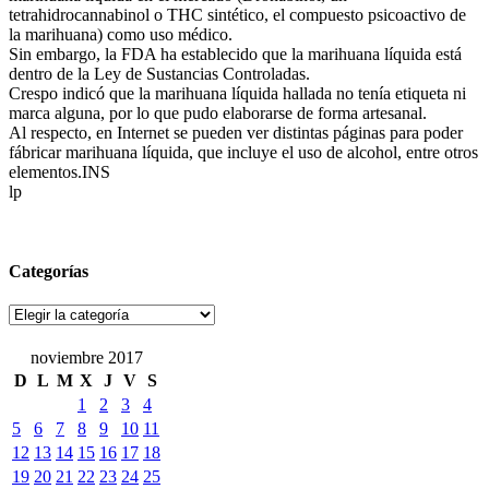
tetrahidrocannabinol o THC sintético, el compuesto psicoactivo de
la marihuana) como uso médico.
Sin embargo, la FDA ha establecido que la marihuana líquida está
dentro de la Ley de Sustancias Controladas.
Crespo indicó que la marihuana líquida hallada no tenía etiqueta ni
marca alguna, por lo que pudo elaborarse de forma artesanal.
Al respecto, en Internet se pueden ver distintas páginas para poder
fábricar marihuana líquida, que incluye el uso de alcohol, entre otros
elementos.INS
lp
Categorías
Categorías
noviembre 2017
D
L
M
X
J
V
S
1
2
3
4
5
6
7
8
9
10
11
12
13
14
15
16
17
18
19
20
21
22
23
24
25