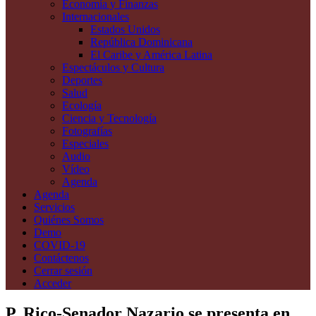
Economía y Finanzas
Internacionales
Estados Unidos
República Dominicana
El Caribe y América Latina
Espectáculos y Cultura
Deportes
Salud
Ecología
Ciencia y Tecnología
Fotografías
Especiales
Audio
Vídeo
Agenda
Agenda
Servicios
Quiénes Somos
Demo
COVID-19
Contáctenos
Cerrar sesión
Acceder
P. Rico-Senador Nazario se presenta en