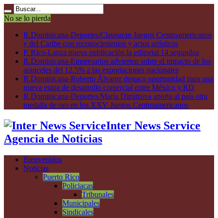
No se lo pierda
R.Dominicana-Deportes/Clausuran Juegos Centroamericanos
y del Caribe con reconocimientos y actos artísticos
P. Rico-Lanza nueva publicación la editorial 14 segundos
R.Dominicana-Empresarios advierten sobre el impacto de los
aranceles del 12.5% a las exportaciones nacionales
R.Dominicana-Roberto Álvarez destaca oportunidad para una
nueva etapa de desarrollo comercial entre México y RD
R.Dominicana-Deportes/María Dimitrova aporta al país otra
medalla de oro en los XXV Juegos Centroamericanos
Inter News Service
Agencia de Noticias
Bienvenidos
Noticias
Puerto Rico
Policiacas
Tribunales
Municipales
Sindicales