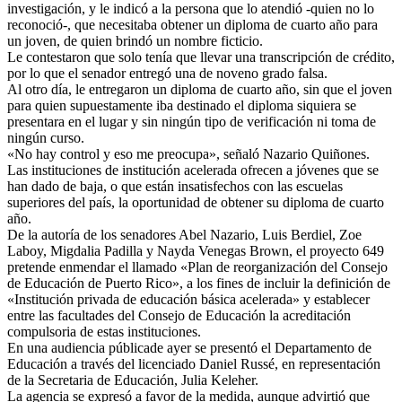
investigación, y le indicó a la persona que lo atendió -quien no lo
reconoció-, que necesitaba obtener un diploma de cuarto año para
un joven, de quien brindó un nombre ficticio.
Le contestaron que solo tenía que llevar una transcripción de crédito,
por lo que el senador entregó una de noveno grado falsa.
Al otro día, le entregaron un diploma de cuarto año, sin que el joven
para quien supuestamente iba destinado el diploma siquiera se
presentara en el lugar y sin ningún tipo de verificación ni toma de
ningún curso.
«No hay control y eso me preocupa», señaló Nazario Quiñones.
Las instituciones de institución acelerada ofrecen a jóvenes que se
han dado de baja, o que están insatisfechos con las escuelas
superiores del país, la oportunidad de obtener su diploma de cuarto
año.
De la autoría de los senadores Abel Nazario, Luis Berdiel, Zoe
Laboy, Migdalia Padilla y Nayda Venegas Brown, el proyecto 649
pretende enmendar el llamado «Plan de reorganización del Consejo
de Educación de Puerto Rico», a los fines de incluir la definición de
«Institución privada de educación básica acelerada» y establecer
entre las facultades del Consejo de Educación la acreditación
compulsoria de estas instituciones.
En una audiencia públicade ayer se presentó el Departamento de
Educación a través del licenciado Daniel Russé, en representación
de la Secretaria de Educación, Julia Keleher.
La agencia se expresó a favor de la medida, aunque advirtió que