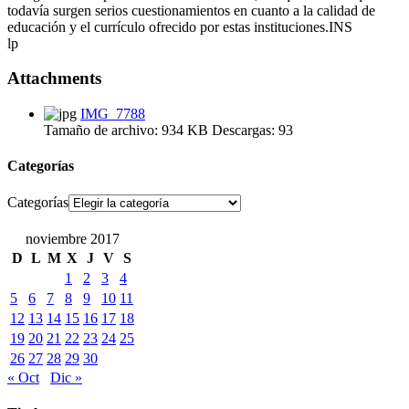
todavía surgen serios cuestionamientos en cuanto a la calidad de
educación y el currículo ofrecido por estas instituciones.INS
lp
Attachments
IMG_7788
Tamaño de archivo:
934 KB
Descargas:
93
Categorías
Categorías
noviembre 2017
D
L
M
X
J
V
S
1
2
3
4
5
6
7
8
9
10
11
12
13
14
15
16
17
18
19
20
21
22
23
24
25
26
27
28
29
30
« Oct
Dic »