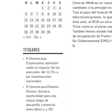
D
L
M
X
J
V
S
Ciencias Médicas en casos
satelitales a la principal i
1
2
3
4
Tras el paso del huracán M
5
6
7
8
9
10
11
telecomunicaciones, lo que
12
13
14
15
16
17
18
Ante esto, el RCM se encue
19
20
21
22
23
24
25
“Esta visita es el primer p
También hemos estado trab
26
27
28
29
30
de recuperación de Puerto
« Oct
Dic »
No Gubernamental (ONG) 
lp
TITULARES
R.Dominicana-
Empresarios advierten
sobre el impacto de los
aranceles del 12.5% a
las exportaciones
nacionales
R.Dominicana-Roberto
Álvarez destaca
oportunidad para una
nueva etapa de
desarrollo comercial
entre México y RD