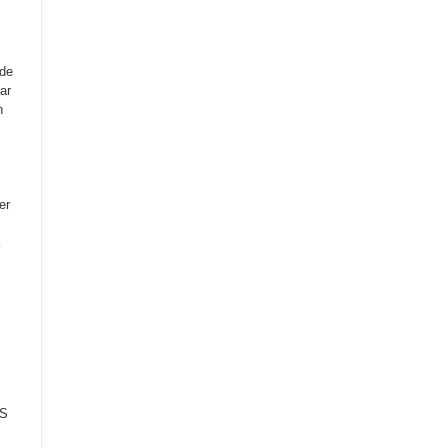
nde
ar
n
er
NS