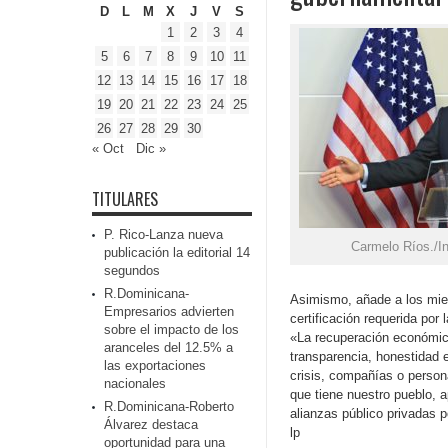
D
L
M
X
J
V
S
1
2
3
4
5
6
7
8
9
10
11
12
13
14
15
16
17
18
19
20
21
22
23
24
25
26
27
28
29
30
« Oct
Dic »
TITULARES
P. Rico-Lanza nueva
Carmelo Ríos./I
publicación la editorial 14
segundos
R.Dominicana-
Asimismo, añade a los miem
Empresarios advierten
certificación requerida por
sobre el impacto de los
«La recuperación económica
aranceles del 12.5% a
transparencia, honestidad
las exportaciones
crisis, compañías o person
nacionales
que tiene nuestro pueblo, a
R.Dominicana-Roberto
alianzas público privadas 
Álvarez destaca
lp
oportunidad para una