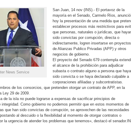
San Juan, 14 nov (INS).- El portavoz de la
mayoría en el Senado, Carmelo Ríos, anunció
hoy la presentación de una medida que prete
establecer procesos más restrictivos para evit
que personas, naturales o jurídicas, que haya
sido convictas por corrupción, directa o
indirectamente, logren insertarse en proyectos
de Alianzas Publico Privadas (APP) y otros
negocios de gobierno.
El proyecto del Senado 679 contempla extend
el alcance de la prohibición para adjudicar
subasta o contrato alguno a persona que haya
nter News Service
sido convicta o se haya declarado culpable a
corporaciones afiliadas y subcontratistas.
bros de los consorcios, que pretenden otorgar un contrato de APP, en la
 la Ley 29 de 2009.
 de la isla no puede lograrse a expensas de sacrificar principios de
 e integridad. Como gobierno no podemos permitir que en estos momentos de
as que han sido convictas de corrupción, se aprovechen de las necesidades
postando al descuido o la flexibilidad al momento de otorgar contratos o
por la urgencia de atender los problemas que tenemos», destacó el senador.I