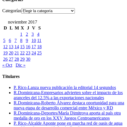
Categorías
noviembre 2017
D
L
M
X
J
V
S
1
2
3
4
5
6
7
8
9
10
11
12
13
14
15
16
17
18
19
20
21
22
23
24
25
26
27
28
29
30
« Oct
Dic »
Titulares
P. Rico-Lanza nueva publicación la editorial 14 segundos
R.Dominicana-Empresarios advierten sobre el impacto de los
aranceles del 12.5% a las exportaciones nacionales
R.Dominicana-Roberto Álvarez destaca oportunidad para una
nueva etapa de desarrollo comercial entre México y RD
R.Dominicana-Deportes/María Dimitrova aporta al país otra
medalla de oro en los XXV Juegos Centroamericanos
P. Rico-Alcalde Aponte pone en marcha red de oasis de agua