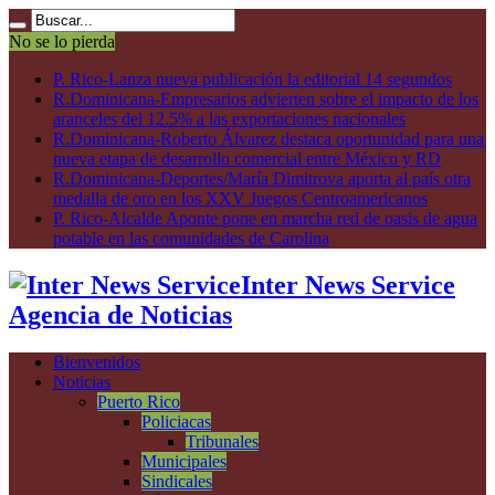
No se lo pierda
P. Rico-Lanza nueva publicación la editorial 14 segundos
R.Dominicana-Empresarios advierten sobre el impacto de los
aranceles del 12.5% a las exportaciones nacionales
R.Dominicana-Roberto Álvarez destaca oportunidad para una
nueva etapa de desarrollo comercial entre México y RD
R.Dominicana-Deportes/María Dimitrova aporta al país otra
medalla de oro en los XXV Juegos Centroamericanos
P. Rico-Alcalde Aponte pone en marcha red de oasis de agua
potable en las comunidades de Carolina
Inter News Service
Agencia de Noticias
Bienvenidos
Noticias
Puerto Rico
Policiacas
Tribunales
Municipales
Sindicales