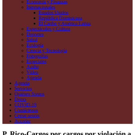
Economía y Finanzas
Internacionales
Estados Unidos
República Dominicana
El Caribe y América Latina
Espectáculos y Cultura
Deportes
Salud
Ecología
Ciencia y Tecnología
Fotografías
Especiales
Audio
Vídeo
Agenda
Agenda
Servicios
Quiénes Somos
Demo
COVID-19
Contáctenos
Cerrar sesión
Acceder
P. Rico-Cargos por cargos por violación a