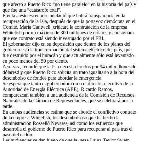
que afectó a Puerto Rico “no tiene paralelo” en la historia del país y
que fue una “catástrofe total”.
Frenta a este escenario, adelantó que habrá transparencia en la
recuperación de la Isla, después de que la portavoz demócrata en el
Comité, María Cantwell, criticara la contratación de la empresa
Whitefish por un máximo de 300 millones de dólares y consignara
que ese contrato está siendo investigado por el FBI.
El gobernador dijo en su deposición que dentro de los planes del
gobierno está la transformación del sistema eléctrico del país, que
fue destruido por el huracán y que actualmente sólo está levantado
en poco menos del 50 por ciento.
A su vez, recordó que la Isla necesita fondos por 94 mil millones de
dólaresd y que Puerto Rico solicita un trato igualitario a la hora del
desembolso de fondos para abordar la emergencia.
Se espera que tanto el gobernador como el director ejecutivo de la
Autoridad de Energía Eléctrica (AEE), Ricardo Ramos,
comparezcan también a una audiencia de la Comisión de Recursos
Naturales de la Cámara de Representantes, que se celebrará por la
tarde.
En ambas audiencias se estima que se aborde el conflictivo contrato
de la empresa Whitefish, los desembolsoso que ha hecho la
administración Rosselló Nevares, así como los esfuerzos que
desarrolla el gobierno de Puerto Rico para recuperar al país tras el
paso del ciclón.
Las audiencias se dan luego de que la jueza Laura Taylor Swain,