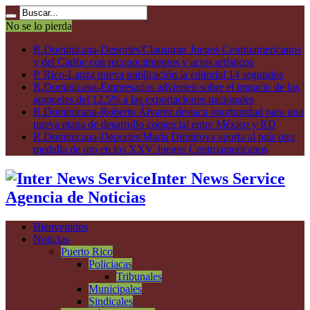
No se lo pierda
R.Dominicana-Deportes/Clausuran Juegos Centroamericanos
y del Caribe con reconocimientos y actos artísticos
P. Rico-Lanza nueva publicación la editorial 14 segundos
R.Dominicana-Empresarios advierten sobre el impacto de los
aranceles del 12.5% a las exportaciones nacionales
R.Dominicana-Roberto Álvarez destaca oportunidad para una
nueva etapa de desarrollo comercial entre México y RD
R.Dominicana-Deportes/María Dimitrova aporta al país otra
medalla de oro en los XXV Juegos Centroamericanos
Inter News Service
Agencia de Noticias
Bienvenidos
Noticias
Puerto Rico
Policiacas
Tribunales
Municipales
Sindicales