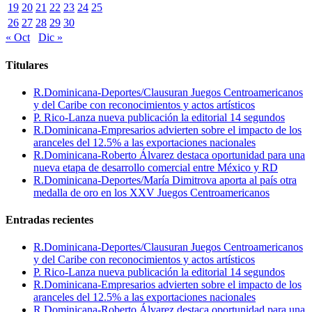
19
20
21
22
23
24
25
26
27
28
29
30
« Oct
Dic »
Titulares
R.Dominicana-Deportes/Clausuran Juegos Centroamericanos
y del Caribe con reconocimientos y actos artísticos
P. Rico-Lanza nueva publicación la editorial 14 segundos
R.Dominicana-Empresarios advierten sobre el impacto de los
aranceles del 12.5% a las exportaciones nacionales
R.Dominicana-Roberto Álvarez destaca oportunidad para una
nueva etapa de desarrollo comercial entre México y RD
R.Dominicana-Deportes/María Dimitrova aporta al país otra
medalla de oro en los XXV Juegos Centroamericanos
Entradas recientes
R.Dominicana-Deportes/Clausuran Juegos Centroamericanos
y del Caribe con reconocimientos y actos artísticos
P. Rico-Lanza nueva publicación la editorial 14 segundos
R.Dominicana-Empresarios advierten sobre el impacto de los
aranceles del 12.5% a las exportaciones nacionales
R.Dominicana-Roberto Álvarez destaca oportunidad para una