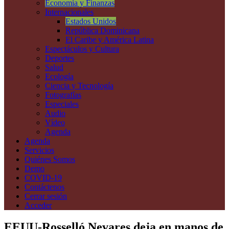
Economía y Finanzas
Internacionales
Estados Unidos
República Dominicana
El Caribe y América Latina
Espectáculos y Cultura
Deportes
Salud
Ecología
Ciencia y Tecnología
Fotografías
Especiales
Audio
Vídeo
Agenda
Agenda
Servicios
Quiénes Somos
Demo
COVID-19
Contáctenos
Cerrar sesión
Acceder
EEUU-Rosselló Nevares deja en manos de