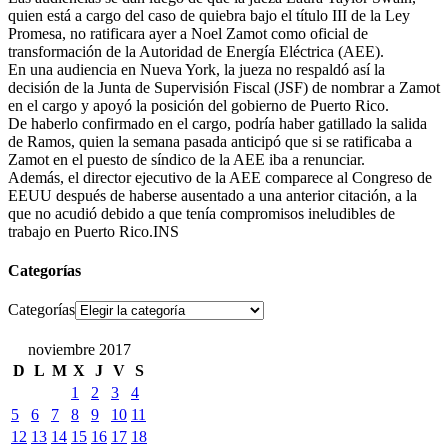
quien está a cargo del caso de quiebra bajo el título III de la Ley
Promesa, no ratificara ayer a Noel Zamot como oficial de
transformación de la Autoridad de Energía Eléctrica (AEE).
En una audiencia en Nueva York, la jueza no respaldó así la
decisión de la Junta de Supervisión Fiscal (JSF) de nombrar a Zamot
en el cargo y apoyó la posición del gobierno de Puerto Rico.
De haberlo confirmado en el cargo, podría haber gatillado la salida
de Ramos, quien la semana pasada anticipó que si se ratificaba a
Zamot en el puesto de síndico de la AEE iba a renunciar.
Además, el director ejecutivo de la AEE comparece al Congreso de
EEUU después de haberse ausentado a una anterior citación, a la
que no acudió debido a que tenía compromisos ineludibles de
trabajo en Puerto Rico.INS
Categorías
Categorías
noviembre 2017
D
L
M
X
J
V
S
1
2
3
4
5
6
7
8
9
10
11
12
13
14
15
16
17
18