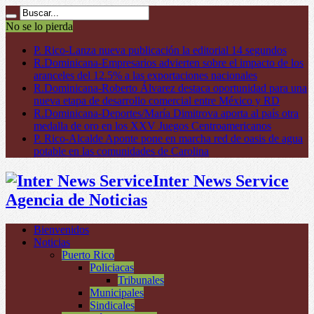
No se lo pierda
P. Rico-Lanza nueva publicación la editorial 14 segundos
R.Dominicana-Empresarios advierten sobre el impacto de los
aranceles del 12.5% a las exportaciones nacionales
R.Dominicana-Roberto Álvarez destaca oportunidad para una
nueva etapa de desarrollo comercial entre México y RD
R.Dominicana-Deportes/María Dimitrova aporta al país otra
medalla de oro en los XXV Juegos Centroamericanos
P. Rico-Alcalde Aponte pone en marcha red de oasis de agua
potable en las comunidades de Carolina
Inter News Service
Agencia de Noticias
Bienvenidos
Noticias
Puerto Rico
Policiacas
Tribunales
Municipales
Sindicales