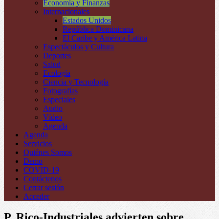
Economía y Finanzas
Internacionales
Estados Unidos
República Dominicana
El Caribe y América Latina
Espectáculos y Cultura
Deportes
Salud
Ecología
Ciencia y Tecnología
Fotografías
Especiales
Audio
Vídeo
Agenda
Agenda
Servicios
Quiénes Somos
Demo
COVID-19
Contáctenos
Cerrar sesión
Acceder
P. Rico-Industriales advierten sobre