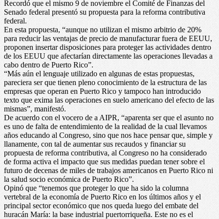
Recordó que el mismo 9 de noviembre el Comité de Finanzas del
Senado federal presentó su propuesta para la reforma contributiva
federal.
En esta propuesta, “aunque no utilizan el mismo arbitrio de 20%
para reducir las ventajas de precio de manufacturar fuera de EEUU,
proponen insertar disposiciones para proteger las actividades dentro
de los EEUU que afectarían directamente las operaciones llevadas a
cabo dentro de Puerto Rico”.
“Más aún el lenguaje utilizado en algunas de estas propuestas,
pareciera ser que tienen pleno conocimiento de la estructura de las
empresas que operan en Puerto Rico y tampoco han introducido
texto que exima las operaciones en suelo americano del efecto de las
mismas”, manifestó.
De acuerdo con el vocero de a AIPR, “aparenta ser que el asunto no
es uno de falta de entendimiento de la realidad de la cual llevamos
años educando al Congreso, sino que nos hace pensar que, simple y
llanamente, con tal de aumentar sus recaudos y financiar su
propuesta de reforma contributiva, al Congreso no ha considerado
de forma activa el impacto que sus medidas puedan tener sobre el
futuro de decenas de miles de trabajos americanos en Puerto Rico ni
la salud socio económica de Puerto Rico”.
Opinó que “tenemos que proteger lo que ha sido la columna
vertebral de la economía de Puerto Rico en los últimos años y el
principal sector económico que nos queda luego del embate del
huracán María: la base industrial puertorriqueña. Este no es el