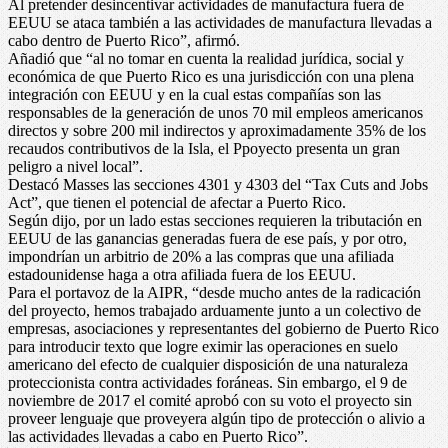
Al pretender desincentivar actividades de manufactura fuera de
EEUU se ataca también a las actividades de manufactura llevadas a
cabo dentro de Puerto Rico”, afirmó.
Añadió que “al no tomar en cuenta la realidad jurídica, social y
económica de que Puerto Rico es una jurisdicción con una plena
integración con EEUU y en la cual estas compañías son las
responsables de la generación de unos 70 mil empleos americanos
directos y sobre 200 mil indirectos y aproximadamente 35% de los
recaudos contributivos de la Isla, el Ppoyecto presenta un gran
peligro a nivel local”.
Destacó Masses las secciones 4301 y 4303 del “Tax Cuts and Jobs
Act”, que tienen el potencial de afectar a Puerto Rico.
Según dijo, por un lado estas secciones requieren la tributación en
EEUU de las ganancias generadas fuera de ese país, y por otro,
impondrían un arbitrio de 20% a las compras que una afiliada
estadounidense haga a otra afiliada fuera de los EEUU.
Para el portavoz de la AIPR, “desde mucho antes de la radicación
del proyecto, hemos trabajado arduamente junto a un colectivo de
empresas, asociaciones y representantes del gobierno de Puerto Rico
para introducir texto que logre eximir las operaciones en suelo
americano del efecto de cualquier disposición de una naturaleza
proteccionista contra actividades foráneas. Sin embargo, el 9 de
noviembre de 2017 el comité aprobó con su voto el proyecto sin
proveer lenguaje que proveyera algún tipo de protección o alivio a
las actividades llevadas a cabo en Puerto Rico”.