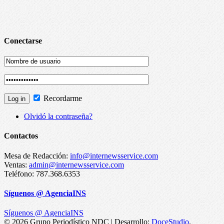
Conectarse
Recordarme
Olvidó la contraseña?
Contactos
Mesa de Redacción:
info@internewsservice.com
Ventas:
admin@internewsservice.com
Teléfono: 787.368.6353
Síguenos @ AgenciaINS
Síguenos @ AgenciaINS
© 2026 Grupo Periodístico NDC | Desarrollo:
DoceStudio
.