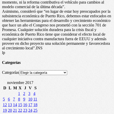
momento, ni la reforma contributiva el vehículo para cambios al
modelo comercial de la última década”.
Asimismo, consideró que “en lugar de estar hoy preocupados por la
subsistencia económica de Puerto Rico, debemos estar enfocados en
obtener las herramientas para el desarrollo y crecimiento económico
que hace un año el Congreso nos prometió con la sección 701 de
Promesa. Cualquier solución duradera para la crisis fiscal y
económica de Puerto Rico tiene que considerar el efecto local de
cualquier iniciativa contra manufactura fuera de EEUU y además
proveer en dicho proyecto una solución permanente y favorecedora
al crecimiento local”.INS
lp
Categorías
Categorías
noviembre 2017
D
L
M
X
J
V
S
1
2
3
4
5
6
7
8
9
10
11
12
13
14
15
16
17
18
19
20
21
22
23
24
25