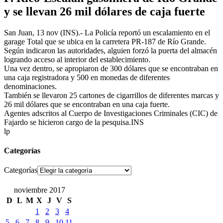
y se llevan 26 mil dólares de caja fuerte
San Juan, 13 nov (INS).- La Policía reportó un escalamiento en el
garage Total que se ubica en la carretera PR-187 de Río Grande.
Según indicaron las autoridades, alguien forzó la puerta del almacén
logrando acceso al interior del establecimiento.
Una vez dentro, se apropiaron de 300 dólares que se encontraban en
una caja registradora y 500 en monedas de diferentes
denominaciones.
También se llevaron 25 cartones de cigarrillos de diferentes marcas y
26 mil dólares que se encontraban en una caja fuerte.
Agentes adscritos al Cuerpo de Investigaciones Criminales (CIC) de
Fajardo se hicieron cargo de la pesquisa.INS
lp
Categorías
Categorías
noviembre 2017
D
L
M
X
J
V
S
1
2
3
4
5
6
7
8
9
10
11