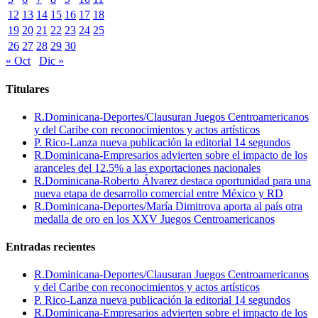
12
13
14
15
16
17
18
19
20
21
22
23
24
25
26
27
28
29
30
« Oct
Dic »
Titulares
R.Dominicana-Deportes/Clausuran Juegos Centroamericanos
y del Caribe con reconocimientos y actos artísticos
P. Rico-Lanza nueva publicación la editorial 14 segundos
R.Dominicana-Empresarios advierten sobre el impacto de los
aranceles del 12.5% a las exportaciones nacionales
R.Dominicana-Roberto Álvarez destaca oportunidad para una
nueva etapa de desarrollo comercial entre México y RD
R.Dominicana-Deportes/María Dimitrova aporta al país otra
medalla de oro en los XXV Juegos Centroamericanos
Entradas recientes
R.Dominicana-Deportes/Clausuran Juegos Centroamericanos
y del Caribe con reconocimientos y actos artísticos
P. Rico-Lanza nueva publicación la editorial 14 segundos
R.Dominicana-Empresarios advierten sobre el impacto de los