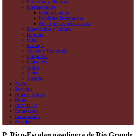
Economía y Finanzas
Internacionales
Estados Unidos
República Dominicana
El Caribe y América Latina
Espectáculos y Cultura
Deportes
Salud
Ecología
Ciencia y Tecnología
Fotografías
Especiales
Audio
Vídeo
Agenda
Agenda
Servicios
Quiénes Somos
Demo
COVID-19
Contáctenos
Cerrar sesión
Acceder
P. Rico-Escalan gasolinera de Río Grande