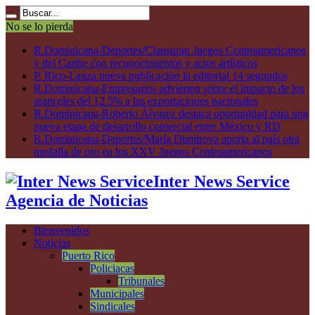
No se lo pierda
R.Dominicana-Deportes/Clausuran Juegos Centroamericanos
y del Caribe con reconocimientos y actos artísticos
P. Rico-Lanza nueva publicación la editorial 14 segundos
R.Dominicana-Empresarios advierten sobre el impacto de los
aranceles del 12.5% a las exportaciones nacionales
R.Dominicana-Roberto Álvarez destaca oportunidad para una
nueva etapa de desarrollo comercial entre México y RD
R.Dominicana-Deportes/María Dimitrova aporta al país otra
medalla de oro en los XXV Juegos Centroamericanos
Inter News Service
Agencia de Noticias
Bienvenidos
Noticias
Puerto Rico
Policiacas
Tribunales
Municipales
Sindicales