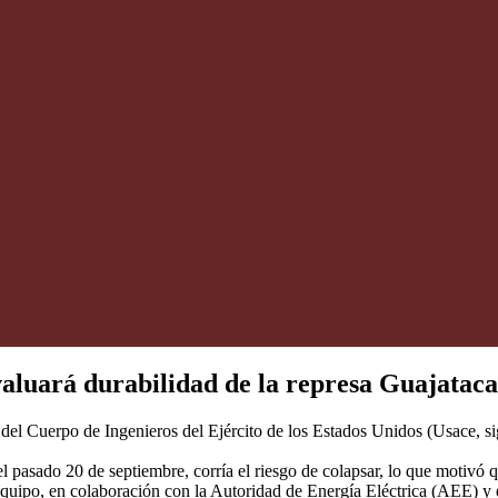
valuará durabilidad de la represa Guajataca
el Cuerpo de Ingenieros del Ejército de los Estados Unidos (Usace, sig
el pasado 20 de septiembre, corría el riesgo de colapsar, lo que motivó 
 equipo, en colaboración con la Autoridad de Energía Eléctrica (AEE)