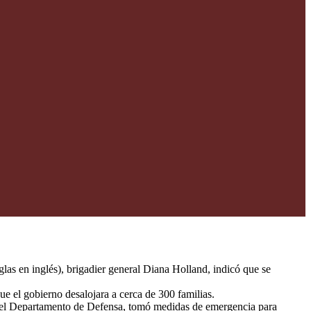
las en inglés), brigadier general Diana Holland, indicó que se
que el gobierno desalojara a cerca de 300 familias.
 y el Departamento de Defensa, tomó medidas de emergencia para