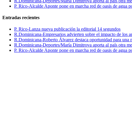
R.Dominicana-Deportes/María Dimitrova aporta al país otra m
P. Rico-Alcalde Aponte pone en marcha red de oasis de agua p
Entradas recientes
P. Rico-Lanza nueva publicación la editorial 14 segundos
R.Dominicana-Empresarios advierten sobre el impacto de los ar
R.Dominicana-Roberto Álvarez destaca oportunidad para una n
R.Dominicana-Deportes/María Dimitrova aporta al país otra m
P. Rico-Alcalde Aponte pone en marcha red de oasis de agua p