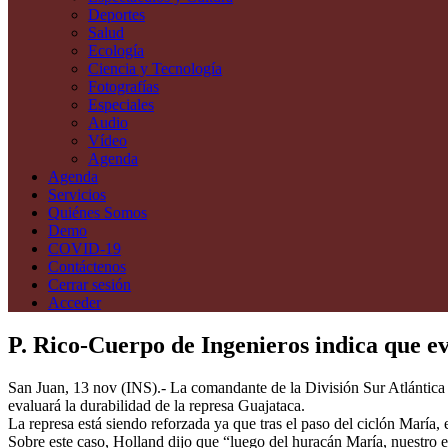
Deportes
Salud
Ecología
Ciencia y Tecnología
Fotografías
Especiales
Audio
Vídeo
Agenda
Agenda
Servicios
Quiénes Somos
Demo
COVID-19
Contáctenos
Cerrar sesión
Acceder
P. Rico-Cuerpo de Ingenieros indica que e
San Juan, 13 nov (INS).- La comandante de la División Sur Atlántica d
evaluará la durabilidad de la represa Guajataca.
La represa está siendo reforzada ya que tras el paso del ciclón María, 
Sobre este caso, Holland dijo que “luego del huracán María, nuestro