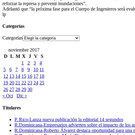
reforzar la represa y prevenir inundaciones”.
Adelantó que “la próxima fase para el Cuerpo de Ingenieros será evalu
lp
Categorías
Categorías
noviembre 2017
D
L
M
X
J
V
S
1
2
3
4
5
6
7
8
9
10
11
12
13
14
15
16
17
18
19
20
21
22
23
24
25
26
27
28
29
30
« Oct
Dic »
Titulares
P. Rico-Lanza nueva publicación la editorial 14 segundos
R.Dominicana-Empresarios advierten sobre el impacto de los ar
R.Dominicana-Roberto Álvarez destaca oportunidad para una n