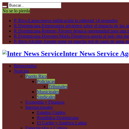
No se lo pierda
P. Rico-Lanza nueva publicación la editorial 14 segundos
R.Dominicana-Empresarios advierten sobre el impacto de los ar
R.Dominicana-Roberto Álvarez destaca oportunidad para una n
R.Dominicana-Deportes/María Dimitrova aporta al país otra m
P. Rico-Alcalde Aponte pone en marcha red de oasis de agua p
Inter News Service Ag
Bienvenidos
Noticias
Puerto Rico
Policiacas
Tribunales
Municipales
Sindicales
Economía y Finanzas
Internacionales
Estados Unidos
República Dominicana
El Caribe y América Latina
Espectáculos y Cultura