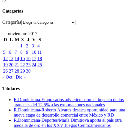
Categorías
Categorías
noviembre 2017
D
L
M
X
J
V
S
1
2
3
4
5
6
7
8
9
10
11
12
13
14
15
16
17
18
19
20
21
22
23
24
25
26
27
28
29
30
« Oct
Dic »
Titulares
R.Dominicana-Empresarios advierten sobre el impacto de los
aranceles del 12.5% a las exportaciones nacionales
R.Dominicana-Roberto Álvarez destaca oportunidad para una
nueva etapa de desarrollo comercial entre México y RD
R.Dominicana-Deportes/María Dimitrova aporta al país otra
medalla de oro en los XXV Juegos Centroamericanos