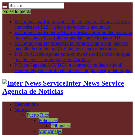
No se lo pierda
R.Dominicana-Empresarios advierten sobre el impacto de los
aranceles del 12.5% a las exportaciones nacionales
R.Dominicana-Roberto Álvarez destaca oportunidad para una
nueva etapa de desarrollo comercial entre México y RD
R.Dominicana-Deportes/María Dimitrova aporta al país otra
medalla de oro en los XXV Juegos Centroamericanos
P. Rico-Alcalde Aponte pone en marcha red de oasis de agua
potable en las comunidades de Carolina
P. Rico-Capacita ACUDEN a centros de cuidado infantil
sobre inteligencia artificial, ciberpsicología y seguridad digital
Inter News Service
Agencia de Noticias
Bienvenidos
Noticias
Puerto Rico
Policiacas
Tribunales
Municipales