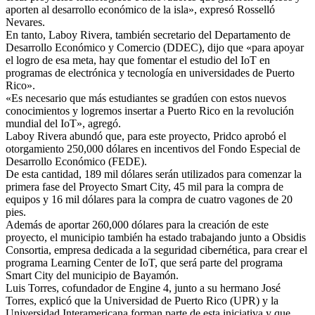
aporten al desarrollo económico de la isla», expresó Rosselló
Nevares.
En tanto, Laboy Rivera, también secretario del Departamento de
Desarrollo Económico y Comercio (DDEC), dijo que «para apoyar
el logro de esa meta, hay que fomentar el estudio del IoT en
programas de electrónica y tecnología en universidades de Puerto
Rico».
«Es necesario que más estudiantes se gradúen con estos nuevos
conocimientos y logremos insertar a Puerto Rico en la revolución
mundial del IoT», agregó.
Laboy Rivera abundó que, para este proyecto, Pridco aprobó el
otorgamiento 250,000 dólares en incentivos del Fondo Especial de
Desarrollo Económico (FEDE).
De esta cantidad, 189 mil dólares serán utilizados para comenzar la
primera fase del Proyecto Smart City, 45 mil para la compra de
equipos y 16 mil dólares para la compra de cuatro vagones de 20
pies.
Además de aportar 260,000 dólares para la creación de este
proyecto, el municipio también ha estado trabajando junto a Obsidis
Consortia, empresa dedicada a la seguridad cibernética, para crear el
programa Learning Center de IoT, que será parte del programa
Smart City del municipio de Bayamón.
Luis Torres, cofundador de Engine 4, junto a su hermano José
Torres, explicó que la Universidad de Puerto Rico (UPR) y la
Universidad Interamericana forman parte de esta iniciativa y que