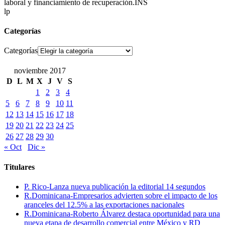
laboral y financiamiento de recuperación.INS
lp
Categorías
Categorías
noviembre 2017
D
L
M
X
J
V
S
1
2
3
4
5
6
7
8
9
10
11
12
13
14
15
16
17
18
19
20
21
22
23
24
25
26
27
28
29
30
« Oct
Dic »
Titulares
P. Rico-Lanza nueva publicación la editorial 14 segundos
R.Dominicana-Empresarios advierten sobre el impacto de los
aranceles del 12.5% a las exportaciones nacionales
R.Dominicana-Roberto Álvarez destaca oportunidad para una
nueva etapa de desarrollo comercial entre México y RD