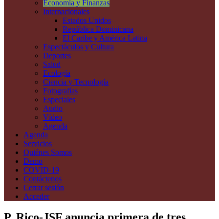
Economía y Finanzas
Internacionales
Estados Unidos
República Dominicana
El Caribe y América Latina
Espectáculos y Cultura
Deportes
Salud
Ecología
Ciencia y Tecnología
Fotografías
Especiales
Audio
Vídeo
Agenda
Agenda
Servicios
Quiénes Somos
Demo
COVID-19
Contáctenos
Cerrar sesión
Acceder
P. Rico-JSF anuncia primera de tres