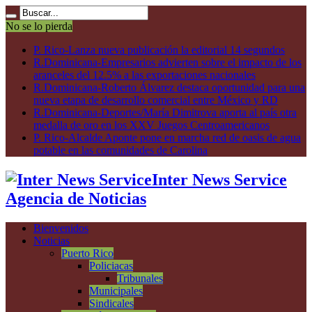
No se lo pierda
P. Rico-Lanza nueva publicación la editorial 14 segundos
R.Dominicana-Empresarios advierten sobre el impacto de los
aranceles del 12.5% a las exportaciones nacionales
R.Dominicana-Roberto Álvarez destaca oportunidad para una
nueva etapa de desarrollo comercial entre México y RD
R.Dominicana-Deportes/María Dimitrova aporta al país otra
medalla de oro en los XXV Juegos Centroamericanos
P. Rico-Alcalde Aponte pone en marcha red de oasis de agua
potable en las comunidades de Carolina
Inter News Service
Agencia de Noticias
Bienvenidos
Noticias
Puerto Rico
Policiacas
Tribunales
Municipales
Sindicales