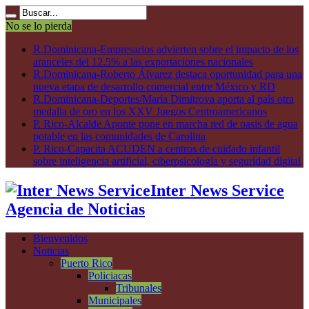
No se lo pierda
R.Dominicana-Empresarios advierten sobre el impacto de los
aranceles del 12.5% a las exportaciones nacionales
R.Dominicana-Roberto Álvarez destaca oportunidad para una
nueva etapa de desarrollo comercial entre México y RD
R.Dominicana-Deportes/María Dimitrova aporta al país otra
medalla de oro en los XXV Juegos Centroamericanos
P. Rico-Alcalde Aponte pone en marcha red de oasis de agua
potable en las comunidades de Carolina
P. Rico-Capacita ACUDEN a centros de cuidado infantil
sobre inteligencia artificial, ciberpsicología y seguridad digital
Inter News Service
Agencia de Noticias
Bienvenidos
Noticias
Puerto Rico
Policiacas
Tribunales
Municipales