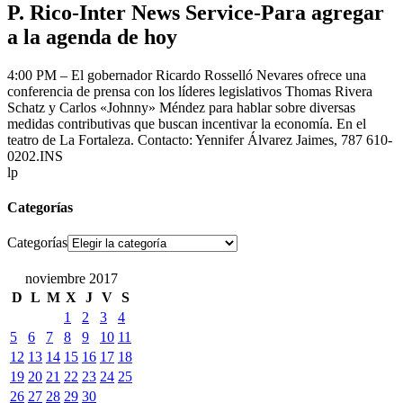
P. Rico-Inter News Service-Para agregar
a la agenda de hoy
4:00 PM – El gobernador Ricardo Rosselló Nevares ofrece una
conferencia de prensa con los líderes legislativos Thomas Rivera
Schatz y Carlos «Johnny» Méndez para hablar sobre diversas
medidas contributivas que buscan incentivar la economía. En el
teatro de La Fortaleza. Contacto: Yennifer Álvarez Jaimes, 787 610-
0202.INS
lp
Categorías
Categorías
noviembre 2017
D
L
M
X
J
V
S
1
2
3
4
5
6
7
8
9
10
11
12
13
14
15
16
17
18
19
20
21
22
23
24
25
26
27
28
29
30