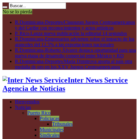
No se lo pierda
R.Dominicana-Deportes/Clausuran Juegos Centroamericanos
y del Caribe con reconocimientos y actos artísticos
P. Rico-Lanza nueva publicación la editorial 14 segundos
R.Dominicana-Empresarios advierten sobre el impacto de los
aranceles del 12.5% a las exportaciones nacionales
R.Dominicana-Roberto Álvarez destaca oportunidad para una
nueva etapa de desarrollo comercial entre México y RD
R.Dominicana-Deportes/María Dimitrova aporta al país otra
medalla de oro en los XXV Juegos Centroamericanos
Inter News Service
Agencia de Noticias
Bienvenidos
Noticias
Puerto Rico
Policiacas
Tribunales
Municipales
Sindicales