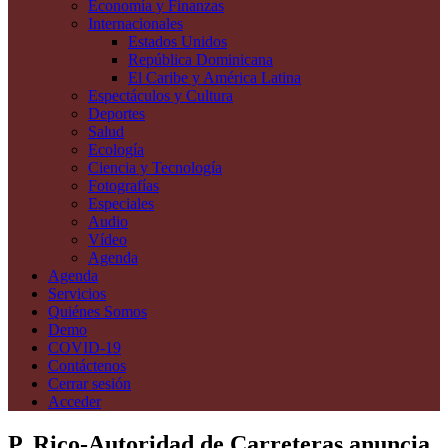
Economía y Finanzas
Internacionales
Estados Unidos
República Dominicana
El Caribe y América Latina
Espectáculos y Cultura
Deportes
Salud
Ecología
Ciencia y Tecnología
Fotografías
Especiales
Audio
Vídeo
Agenda
Agenda
Servicios
Quiénes Somos
Demo
COVID-19
Contáctenos
Cerrar sesión
Acceder
P. Rico-Autoridad de Carreteras anuncia