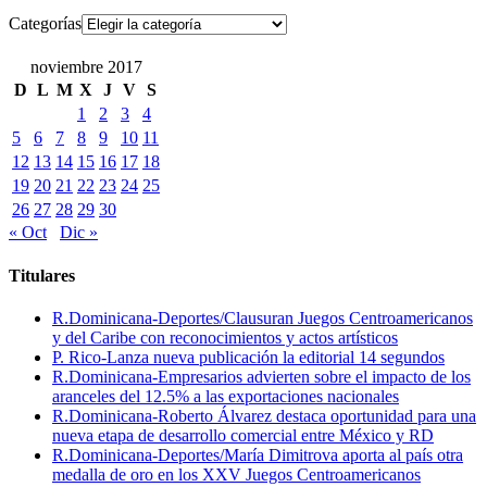
Categorías
noviembre 2017
D
L
M
X
J
V
S
1
2
3
4
5
6
7
8
9
10
11
12
13
14
15
16
17
18
19
20
21
22
23
24
25
26
27
28
29
30
« Oct
Dic »
Titulares
R.Dominicana-Deportes/Clausuran Juegos Centroamericanos
y del Caribe con reconocimientos y actos artísticos
P. Rico-Lanza nueva publicación la editorial 14 segundos
R.Dominicana-Empresarios advierten sobre el impacto de los
aranceles del 12.5% a las exportaciones nacionales
R.Dominicana-Roberto Álvarez destaca oportunidad para una
nueva etapa de desarrollo comercial entre México y RD
R.Dominicana-Deportes/María Dimitrova aporta al país otra
medalla de oro en los XXV Juegos Centroamericanos