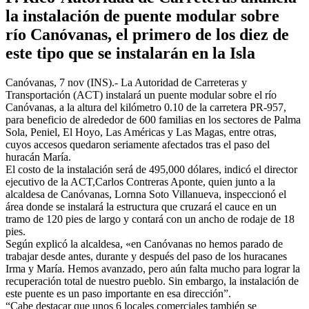
la instalación de puente modular sobre
río Canóvanas, el primero de los diez de
este tipo que se instalarán en la Isla
Canóvanas, 7 nov (INS).- La Autoridad de Carreteras y
Transportación (ACT) instalará un puente modular sobre el río
Canóvanas, a la altura del kilómetro 0.10 de la carretera PR-957,
para beneficio de alrededor de 600 familias en los sectores de Palma
Sola, Peniel, El Hoyo, Las Américas y Las Magas, entre otras,
cuyos accesos quedaron seriamente afectados tras el paso del
huracán María.
El costo de la instalación será de 495,000 dólares, indicó el director
ejecutivo de la ACT,Carlos Contreras Aponte, quien junto a la
alcaldesa de Canóvanas, Lornna Soto Villanueva, inspeccionó el
área donde se instalará la estructura que cruzará el cauce en un
tramo de 120 pies de largo y contará con un ancho de rodaje de 18
pies.
Según explicó la alcaldesa, «en Canóvanas no hemos parado de
trabajar desde antes, durante y después del paso de los huracanes
Irma y María. Hemos avanzado, pero aún falta mucho para lograr la
recuperación total de nuestro pueblo. Sin embargo, la instalación de
este puente es un paso importante en esa dirección”.
“Cabe destacar que unos 6 locales comerciales también se