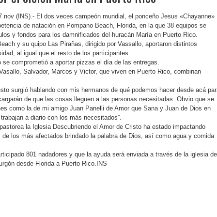
7 nov (INS).- El dos veces campeón mundial, el ponceño Jesus «Chayanne»
petencia de natación en Pompano Beach, Florida, en la que 38 equipos se
culos y fondos para los damnificados del huracán María en Puerto Rico.
ach y su quipo Las Pirañas, dirigido por Vassallo, aportaron distintos
dad, al igual que el resto de los participantes.
se comprometió a aportar pizzas el día de las entregas.
asallo, Salvador, Marcos y Victor, que viven en Puerto Rico, combinan
sto surgió hablando con mis hermanos de qué podemos hacer desde acá par
cargarán de que las cosas lleguen a las personas necesitadas. Obvio que se
iones como la de mi amigo Juan Panelli de Amor que Sana y Juan de Dios en
trabajan a diario con los más necesitados”.
pastorea la Iglesia Descubriendo el Amor de Cristo ha estado impactando
s de los más afectados brindado la palabra de Dios, así como agua y comida
rticipado 801 nadadores y que la ayuda será enviada a través de la iglesia de
urgón desde Florida a Puerto Rico.INS