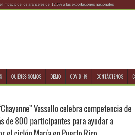
S
QUIÉNES SOMOS
DEMO
COVID-19
CONTÁCTENOS
C
Chayanne” Vassallo celebra competencia de
s de 800 participantes para ayudar a
r el ciclón María en Puerto Rico