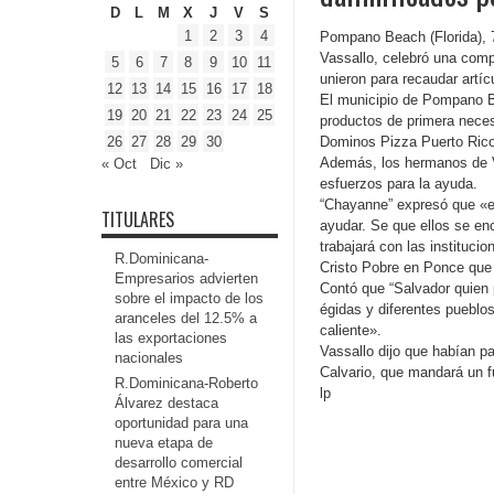
D
L
M
X
J
V
S
1
2
3
4
Pompano Beach (Florida), 
Vassallo, celebró una com
5
6
7
8
9
10
11
unieron para recaudar artí
12
13
14
15
16
17
18
El municipio de Pompano Be
19
20
21
22
23
24
25
productos de primera necesi
26
27
28
29
30
Dominos Pizza Puerto Rico 
Además, los hermanos de V
« Oct
Dic »
esfuerzos para la ayuda.
“Chayanne” expresó que «e
TITULARES
ayudar. Se que ellos se en
trabajará con las instituc
R.Dominicana-
Cristo Pobre en Ponce que 
Empresarios advierten
Contó que “Salvador quien 
sobre el impacto de los
égidas y diferentes pueblo
aranceles del 12.5% a
caliente».
las exportaciones
Vassallo dijo que habían pa
nacionales
Calvario, que mandará un f
R.Dominicana-Roberto
lp
Álvarez destaca
oportunidad para una
nueva etapa de
desarrollo comercial
entre México y RD