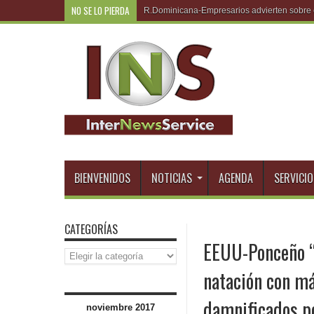
NO SE LO PIERDA
R.Dominicana
BIENVENIDOS
NOTICIAS
AGENDA
SERVICIO
CATEGORÍAS
EEUU-Ponceño “
Categorías
natación con má
damnificados po
noviembre 2017