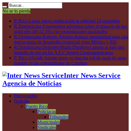
No se lo pierda
P. Rico-Lanza nueva publicación la editorial 14 segundos
R.Dominicana-Empresarios advierten sobre el impacto de los
aranceles del 12.5% a las exportaciones nacionales
R.Dominicana-Roberto Álvarez destaca oportunidad para una
nueva etapa de desarrollo comercial entre México y RD
R.Dominicana-Deportes/María Dimitrova aporta al país otra
medalla de oro en los XXV Juegos Centroamericanos
P. Rico-Alcalde Aponte pone en marcha red de oasis de agua
potable en las comunidades de Carolina
Inter News Service
Agencia de Noticias
Bienvenidos
Noticias
Puerto Rico
Policiacas
Tribunales
Municipales
Sindicales