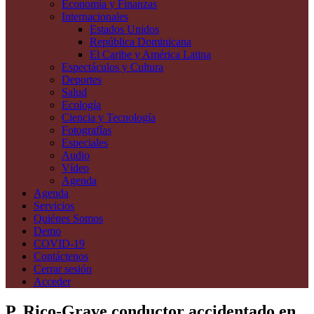
Economía y Finanzas
Internacionales
Estados Unidos
República Dominicana
El Caribe y América Latina
Espectáculos y Cultura
Deportes
Salud
Ecología
Ciencia y Tecnología
Fotografías
Especiales
Audio
Vídeo
Agenda
Agenda
Servicios
Quiénes Somos
Demo
COVID-19
Contáctenos
Cerrar sesión
Acceder
P. Rico-Grave conductor accidentado en