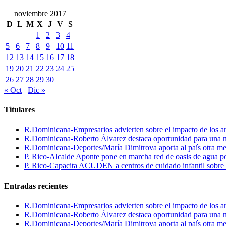
noviembre 2017
D
L
M
X
J
V
S
1
2
3
4
5
6
7
8
9
10
11
12
13
14
15
16
17
18
19
20
21
22
23
24
25
26
27
28
29
30
« Oct
Dic »
Titulares
R.Dominicana-Empresarios advierten sobre el impacto de los ar
R.Dominicana-Roberto Álvarez destaca oportunidad para una n
R.Dominicana-Deportes/María Dimitrova aporta al país otra m
P. Rico-Alcalde Aponte pone en marcha red de oasis de agua p
P. Rico-Capacita ACUDEN a centros de cuidado infantil sobre inte
Entradas recientes
R.Dominicana-Empresarios advierten sobre el impacto de los ar
R.Dominicana-Roberto Álvarez destaca oportunidad para una n
R.Dominicana-Deportes/María Dimitrova aporta al país otra m