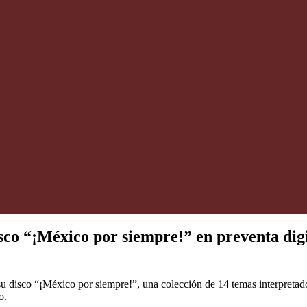
o “¡México por siempre!” en preventa digit
 disco “¡México por siempre!”, una colección de 14 temas interpretados
o.