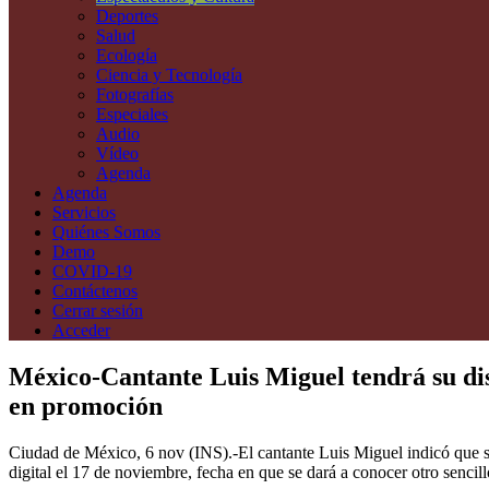
Deportes
Salud
Ecología
Ciencia y Tecnología
Fotografías
Especiales
Audio
Vídeo
Agenda
Agenda
Servicios
Quiénes Somos
Demo
COVID-19
Contáctenos
Cerrar sesión
Acceder
México-Cantante Luis Miguel tendrá su disc
en promoción
Ciudad de México, 6 nov (INS).-El cantante Luis Miguel indicó que su
digital el 17 de noviembre, fecha en que se dará a conocer otro sencill