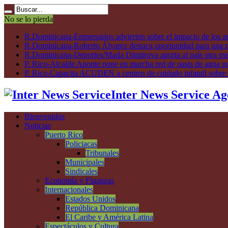
No se lo pierda
R.Dominicana-Empresarios advierten sobre el impacto de los ar
R.Dominicana-Roberto Álvarez destaca oportunidad para una n
R.Dominicana-Deportes/María Dimitrova aporta al país otra m
P. Rico-Alcalde Aponte pone en marcha red de oasis de agua p
P. Rico-Capacita ACUDEN a centros de cuidado infantil sobre inte
Inter News Service Ag
Bienvenidos
Noticias
Puerto Rico
Policiacas
Tribunales
Municipales
Sindicales
Economía y Finanzas
Internacionales
Estados Unidos
República Dominicana
El Caribe y América Latina
Espectáculos y Cultura