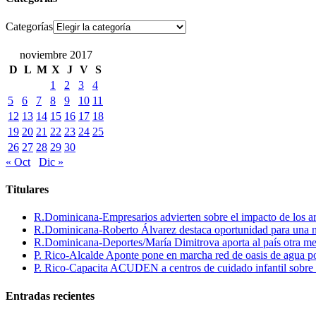
Categorías
noviembre 2017
D
L
M
X
J
V
S
1
2
3
4
5
6
7
8
9
10
11
12
13
14
15
16
17
18
19
20
21
22
23
24
25
26
27
28
29
30
« Oct
Dic »
Titulares
R.Dominicana-Empresarios advierten sobre el impacto de los ar
R.Dominicana-Roberto Álvarez destaca oportunidad para una n
R.Dominicana-Deportes/María Dimitrova aporta al país otra m
P. Rico-Alcalde Aponte pone en marcha red de oasis de agua p
P. Rico-Capacita ACUDEN a centros de cuidado infantil sobre inte
Entradas recientes