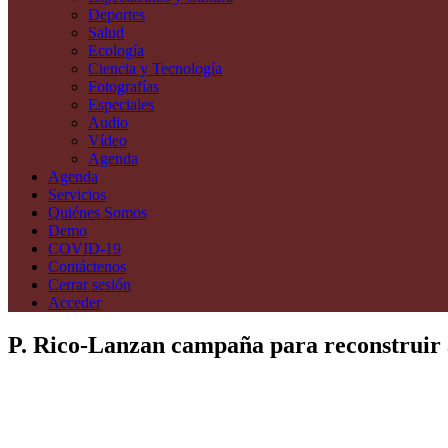
Deportes
Salud
Ecología
Ciencia y Tecnología
Fotografías
Especiales
Audio
Vídeo
Agenda
Agenda
Servicios
Quiénes Somos
Demo
COVID-19
Contáctenos
Cerrar sesión
Acceder
P. Rico-Lanzan campaña para reconstruir a