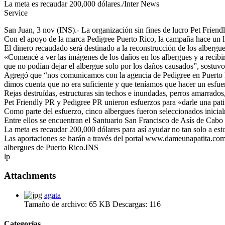
La meta es recaudar 200,000 dólares./Inter News
Service
San Juan, 3 nov (INS).- La organización sin fines de lucro Pet Friendl
Con el apoyo de la marca Pedigree Puerto Rico, la campaña hace un l
El dinero recaudado será destinado a la reconstrucción de los albergue
«Comencé a ver las imágenes de los daños en los albergues y a recibir
que no podían dejar el albergue solo por los daños causados”, sostuvo
Agregó que “nos comunicamos con la agencia de Pedigree en Puerto Ric
dimos cuenta que no era suficiente y que teníamos que hacer un esfue
Rejas destruídas, estructuras sin techos e inundadas, perros amarrados,
Pet Friendly PR y Pedigree PR unieron esfuerzos para «darle una pati
Como parte del esfuerzo, cinco albergues fueron seleccionados inicia
Entre ellos se encuentran el Santuario San Francisco de Asís de Ca
La meta es recaudar 200,000 dólares para así ayudar no tan solo a esto
Las aportaciones se harán a través del portal www.dameunapatita.com, 
albergues de Puerto Rico.INS
lp
Attachments
agata
Tamaño de archivo:
65 KB
Descargas:
116
Categorías