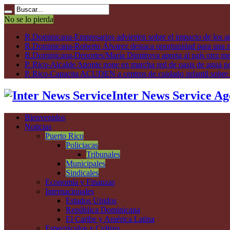
No se lo pierda
R.Dominicana-Empresarios advierten sobre el impacto de los ar
R.Dominicana-Roberto Álvarez destaca oportunidad para una n
R.Dominicana-Deportes/María Dimitrova aporta al país otra m
P. Rico-Alcalde Aponte pone en marcha red de oasis de agua p
P. Rico-Capacita ACUDEN a centros de cuidado infantil sobre inte
Inter News Service Ag
Bienvenidos
Noticias
Puerto Rico
Policiacas
Tribunales
Municipales
Sindicales
Economía y Finanzas
Internacionales
Estados Unidos
República Dominicana
El Caribe y América Latina
Espectáculos y Cultura