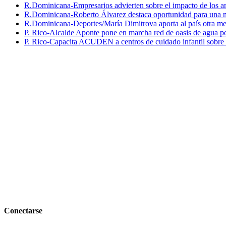
R.Dominicana-Empresarios advierten sobre el impacto de los ar
R.Dominicana-Roberto Álvarez destaca oportunidad para una n
R.Dominicana-Deportes/María Dimitrova aporta al país otra m
P. Rico-Alcalde Aponte pone en marcha red de oasis de agua p
P. Rico-Capacita ACUDEN a centros de cuidado infantil sobre inte
Conectarse