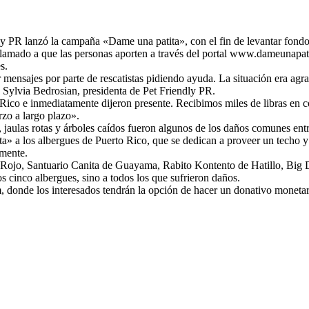
y PR lanzó la campaña «Dame una patita», con el fin de levantar fondos 
lamado a que las personas aporten a través del portal www.dameunapat
s.
 mensajes por parte de rescatistas pidiendo ayuda. La situación era ag
 Sylvia Bedrosian, presidenta de Pet Friendly PR.
o e inmediatamente dijeron presente. Recibimos miles de libras en com
rzo a largo plazo».
 jaulas rotas y árboles caídos fueron algunos de los daños comunes entre
ta» a los albergues de Puerto Rico, que se dedican a proveer un techo 
lmente.
bo Rojo, Santuario Canita de Guayama, Rabito Kontento de Hatillo, Bi
s cinco albergues, sino a todos los que sufrieron daños.
donde los interesados tendrán la opción de hacer un donativo monetario 