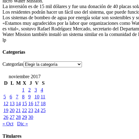
lucro Water Mission.
La inversión es de 15 mil dólares y fue una donación de 40 placas sol
Los residentes podrán hacer un fácil uso del sistema, que puede funci
Los sistemas de bombeo de agua por energía solar son sostenibles y so
«Estamos muy agradecidos por la labor que organizaciones como Wate
es vital», sostuvo Rafael Rodríguez Mercado, secretario del Departam
Water Mission también instaló un sistema similar en la comunidad de
lp
Categorías
Categorías
noviembre 2017
D
L
M
X
J
V
S
1
2
3
4
5
6
7
8
9
10
11
12
13
14
15
16
17
18
19
20
21
22
23
24
25
26
27
28
29
30
« Oct
Dic »
Titulares