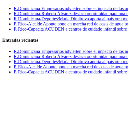
R.Dominicana-Empresarios advierten sobre el impacto de los ar
R.Dominicana-Roberto Álvarez destaca oportunidad para una n
R.Dominicana-Deportes/María Dimitrova aporta al país otra m
P. Rico-Alcalde Aponte pone en marcha red de oasis de agua p
P. Rico-Capacita ACUDEN a centros de cuidado infantil sobre inte
Entradas recientes
R.Dominicana-Empresarios advierten sobre el impacto de los ar
R.Dominicana-Roberto Álvarez destaca oportunidad para una n
R.Dominicana-Deportes/María Dimitrova aporta al país otra m
P. Rico-Alcalde Aponte pone en marcha red de oasis de agua p
P. Rico-Capacita ACUDEN a centros de cuidado infantil sobre inte