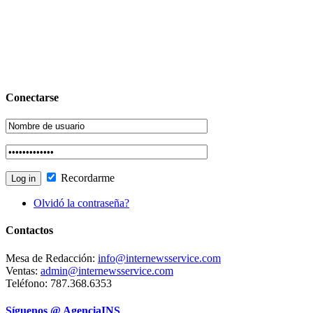
Conectarse
Recordarme
Olvidó la contraseña?
Contactos
Mesa de Redacción:
info@internewsservice.com
Ventas:
admin@internewsservice.com
Teléfono: 787.368.6353
Síguenos @ AgenciaINS