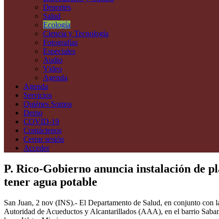
Deportes
Salud
Ecología
Ciencia y Tecnología
Fotografías
Especiales
Audio
Vídeo
Agenda
Agenda
Servicios
Quiénes Somos
Demo
COVID-19
Contáctenos
Cerrar sesión
Acceder
P. Rico-Gobierno anuncia instalación de pl
tener agua potable
San Juan, 2 nov (INS).- El Departamento de Salud, en conjunto con la
Autoridad de Acueductos y Alcantarillados (AAA), en el barrio Sabana d