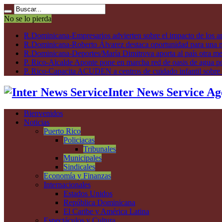
No se lo pierda
R.Dominicana-Empresarios advierten sobre el impacto de los ar
R.Dominicana-Roberto Álvarez destaca oportunidad para una n
R.Dominicana-Deportes/María Dimitrova aporta al país otra m
P. Rico-Alcalde Aponte pone en marcha red de oasis de agua p
P. Rico-Capacita ACUDEN a centros de cuidado infantil sobre inte
Inter News Service Ag
Bienvenidos
Noticias
Puerto Rico
Policiacas
Tribunales
Municipales
Sindicales
Economía y Finanzas
Internacionales
Estados Unidos
República Dominicana
El Caribe y América Latina
Espectáculos y Cultura