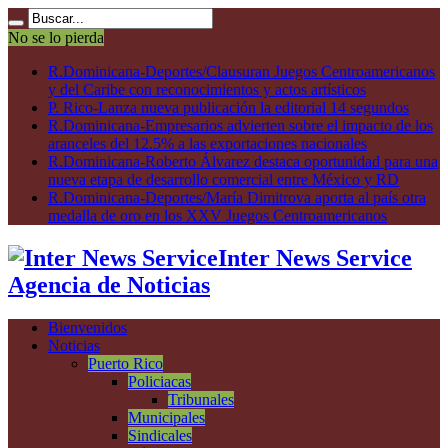
No se lo pierda
R.Dominicana-Deportes/Clausuran Juegos Centroamericanos
y del Caribe con reconocimientos y actos artísticos
P. Rico-Lanza nueva publicación la editorial 14 segundos
R.Dominicana-Empresarios advierten sobre el impacto de los
aranceles del 12.5% a las exportaciones nacionales
R.Dominicana-Roberto Álvarez destaca oportunidad para una
nueva etapa de desarrollo comercial entre México y RD
R.Dominicana-Deportes/María Dimitrova aporta al país otra
medalla de oro en los XXV Juegos Centroamericanos
Inter News Service
Agencia de Noticias
Bienvenidos
Noticias
Puerto Rico
Policiacas
Tribunales
Municipales
Sindicales