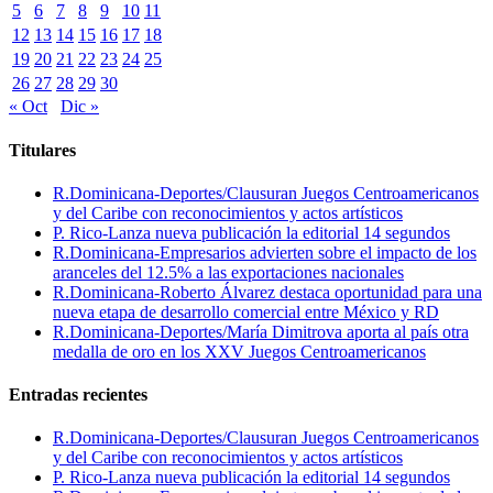
5
6
7
8
9
10
11
12
13
14
15
16
17
18
19
20
21
22
23
24
25
26
27
28
29
30
« Oct
Dic »
Titulares
R.Dominicana-Deportes/Clausuran Juegos Centroamericanos
y del Caribe con reconocimientos y actos artísticos
P. Rico-Lanza nueva publicación la editorial 14 segundos
R.Dominicana-Empresarios advierten sobre el impacto de los
aranceles del 12.5% a las exportaciones nacionales
R.Dominicana-Roberto Álvarez destaca oportunidad para una
nueva etapa de desarrollo comercial entre México y RD
R.Dominicana-Deportes/María Dimitrova aporta al país otra
medalla de oro en los XXV Juegos Centroamericanos
Entradas recientes
R.Dominicana-Deportes/Clausuran Juegos Centroamericanos
y del Caribe con reconocimientos y actos artísticos
P. Rico-Lanza nueva publicación la editorial 14 segundos