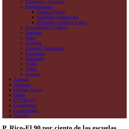
Economía y Finanzas
Internacionales
Estados Unidos
República Dominicana
El Caribe y América Latina
Espectáculos y Cultura
Deportes
Salud
Ecología
Ciencia y Tecnología
Fotografías
Especiales
Audio
Vídeo
Agenda
Agenda
Servicios
Quiénes Somos
Demo
COVID-19
Contáctenos
Cerrar sesión
Acceder
P. Rico-El 90 por ciento de las escuelas