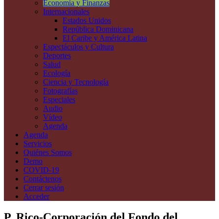
Economía y Finanzas
Internacionales
Estados Unidos
República Dominicana
El Caribe y América Latina
Espectáculos y Cultura
Deportes
Salud
Ecología
Ciencia y Tecnología
Fotografías
Especiales
Audio
Vídeo
Agenda
Agenda
Servicios
Quiénes Somos
Demo
COVID-19
Contáctenos
Cerrar sesión
Acceder
P. Rico-Corporación del Fondo del