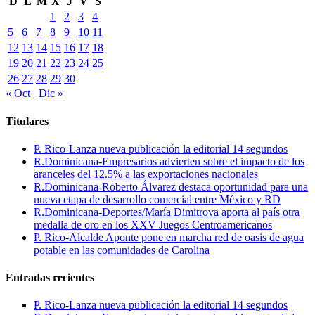
D
L
M
X
J
V
S
1
2
3
4
5
6
7
8
9
10
11
12
13
14
15
16
17
18
19
20
21
22
23
24
25
26
27
28
29
30
« Oct
Dic »
Titulares
P. Rico-Lanza nueva publicación la editorial 14 segundos
R.Dominicana-Empresarios advierten sobre el impacto de los
aranceles del 12.5% a las exportaciones nacionales
R.Dominicana-Roberto Álvarez destaca oportunidad para una
nueva etapa de desarrollo comercial entre México y RD
R.Dominicana-Deportes/María Dimitrova aporta al país otra
medalla de oro en los XXV Juegos Centroamericanos
P. Rico-Alcalde Aponte pone en marcha red de oasis de agua
potable en las comunidades de Carolina
Entradas recientes
P. Rico-Lanza nueva publicación la editorial 14 segundos