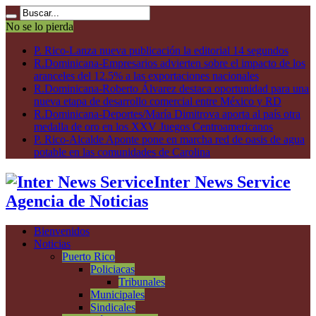
No se lo pierda
P. Rico-Lanza nueva publicación la editorial 14 segundos
R.Dominicana-Empresarios advierten sobre el impacto de los
aranceles del 12.5% a las exportaciones nacionales
R.Dominicana-Roberto Álvarez destaca oportunidad para una
nueva etapa de desarrollo comercial entre México y RD
R.Dominicana-Deportes/María Dimitrova aporta al país otra
medalla de oro en los XXV Juegos Centroamericanos
P. Rico-Alcalde Aponte pone en marcha red de oasis de agua
potable en las comunidades de Carolina
Inter News Service
Agencia de Noticias
Bienvenidos
Noticias
Puerto Rico
Policiacas
Tribunales
Municipales
Sindicales