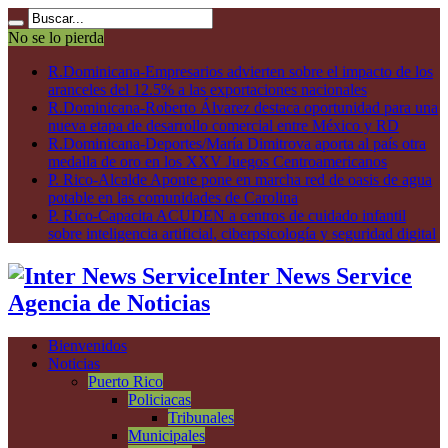
No se lo pierda
R.Dominicana-Empresarios advierten sobre el impacto de los
aranceles del 12.5% a las exportaciones nacionales
R.Dominicana-Roberto Álvarez destaca oportunidad para una
nueva etapa de desarrollo comercial entre México y RD
R.Dominicana-Deportes/María Dimitrova aporta al país otra
medalla de oro en los XXV Juegos Centroamericanos
P. Rico-Alcalde Aponte pone en marcha red de oasis de agua
potable en las comunidades de Carolina
P. Rico-Capacita ACUDEN a centros de cuidado infantil
sobre inteligencia artificial, ciberpsicología y seguridad digital
Inter News Service
Agencia de Noticias
Bienvenidos
Noticias
Puerto Rico
Policiacas
Tribunales
Municipales