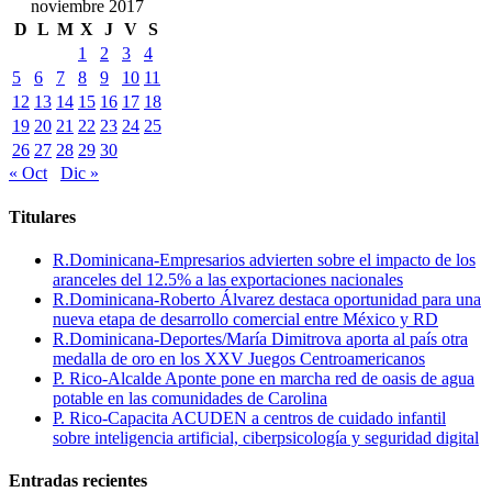
noviembre 2017
D
L
M
X
J
V
S
1
2
3
4
5
6
7
8
9
10
11
12
13
14
15
16
17
18
19
20
21
22
23
24
25
26
27
28
29
30
« Oct
Dic »
Titulares
R.Dominicana-Empresarios advierten sobre el impacto de los
aranceles del 12.5% a las exportaciones nacionales
R.Dominicana-Roberto Álvarez destaca oportunidad para una
nueva etapa de desarrollo comercial entre México y RD
R.Dominicana-Deportes/María Dimitrova aporta al país otra
medalla de oro en los XXV Juegos Centroamericanos
P. Rico-Alcalde Aponte pone en marcha red de oasis de agua
potable en las comunidades de Carolina
P. Rico-Capacita ACUDEN a centros de cuidado infantil
sobre inteligencia artificial, ciberpsicología y seguridad digital
Entradas recientes