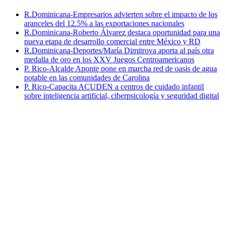
R.Dominicana-Empresarios advierten sobre el impacto de los
aranceles del 12.5% a las exportaciones nacionales
R.Dominicana-Roberto Álvarez destaca oportunidad para una
nueva etapa de desarrollo comercial entre México y RD
R.Dominicana-Deportes/María Dimitrova aporta al país otra
medalla de oro en los XXV Juegos Centroamericanos
P. Rico-Alcalde Aponte pone en marcha red de oasis de agua
potable en las comunidades de Carolina
P. Rico-Capacita ACUDEN a centros de cuidado infantil
sobre inteligencia artificial, ciberpsicología y seguridad digital