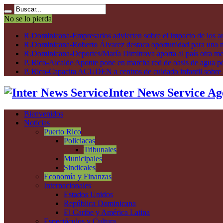
No se lo pierda
R.Dominicana-Empresarios advierten sobre el impacto de los ar
R.Dominicana-Roberto Álvarez destaca oportunidad para una n
R.Dominicana-Deportes/María Dimitrova aporta al país otra m
P. Rico-Alcalde Aponte pone en marcha red de oasis de agua p
P. Rico-Capacita ACUDEN a centros de cuidado infantil sobre inte
Inter News Service Ag
Bienvenidos
Noticias
Puerto Rico
Policiacas
Tribunales
Municipales
Sindicales
Economía y Finanzas
Internacionales
Estados Unidos
República Dominicana
El Caribe y América Latina
Espectáculos y Cultura