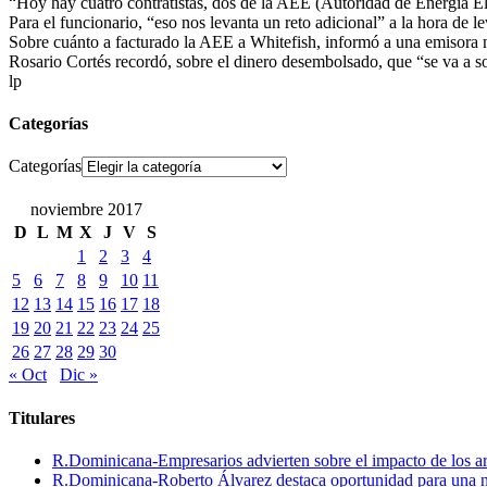
“Hoy hay cuatro contratistas, dos de la AEE (Autoridad de Energía El
Para el funcionario, “eso nos levanta un reto adicional” a la hora de le
Sobre cuánto a facturado la AEE a Whitefish, informó a una emisora n
Rosario Cortés recordó, sobre el dinero desembolsado, que “se va a 
lp
Categorías
Categorías
noviembre 2017
D
L
M
X
J
V
S
1
2
3
4
5
6
7
8
9
10
11
12
13
14
15
16
17
18
19
20
21
22
23
24
25
26
27
28
29
30
« Oct
Dic »
Titulares
R.Dominicana-Empresarios advierten sobre el impacto de los ar
R.Dominicana-Roberto Álvarez destaca oportunidad para una n