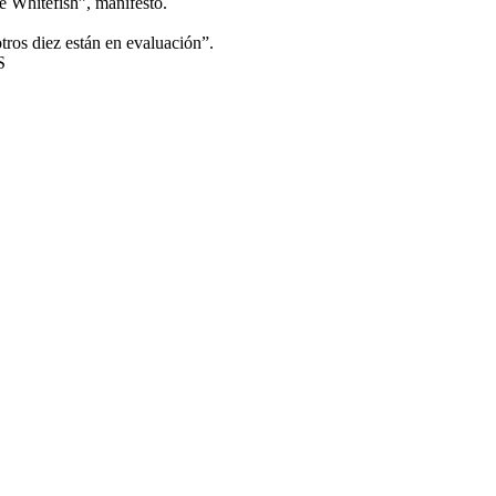
e Whitefish”, manifestó.
tros diez están en evaluación”.
S