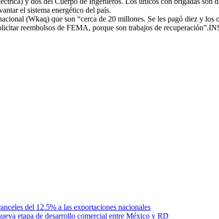
éctrica) y dos del Cuerpo de Ingenieros. Los únicos con brigadas son d
vantar el sistema energético del país.
acional (Wkaq) que son “cerca de 20 millones. Se les pagó diez y los o
solicitar reembolsos de FEMA, porque son trabajos de recuperación”.IN
anceles del 12.5% a las exportaciones nacionales
ueva etapa de desarrollo comercial entre México y RD