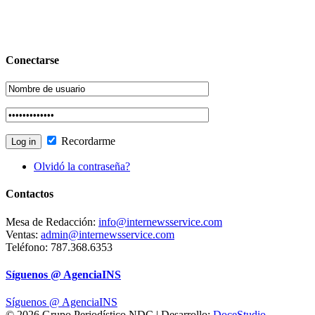
Conectarse
Recordarme
Olvidó la contraseña?
Contactos
Mesa de Redacción:
info@internewsservice.com
Ventas:
admin@internewsservice.com
Teléfono: 787.368.6353
Síguenos @ AgenciaINS
Síguenos @ AgenciaINS
© 2026 Grupo Periodístico NDC | Desarrollo:
DoceStudio
.