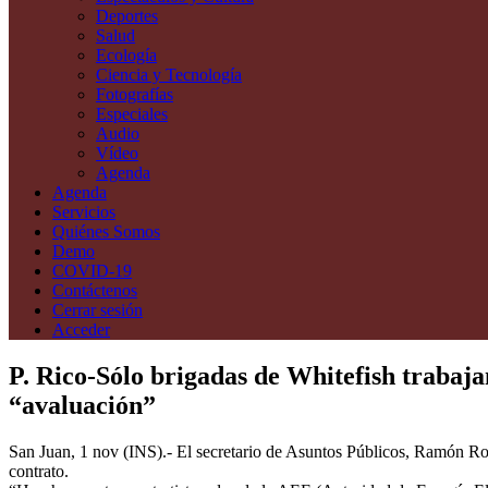
Deportes
Salud
Ecología
Ciencia y Tecnología
Fotografías
Especiales
Audio
Vídeo
Agenda
Agenda
Servicios
Quiénes Somos
Demo
COVID-19
Contáctenos
Cerrar sesión
Acceder
P. Rico-Sólo brigadas de Whitefish trabaja
“avaluación”
San Juan, 1 nov (INS).- El secretario de Asuntos Públicos, Ramón Rosa
contrato.