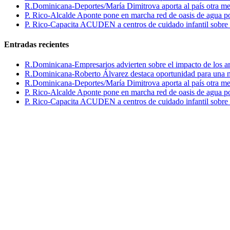
R.Dominicana-Deportes/María Dimitrova aporta al país otra m
P. Rico-Alcalde Aponte pone en marcha red de oasis de agua p
P. Rico-Capacita ACUDEN a centros de cuidado infantil sobre inte
Entradas recientes
R.Dominicana-Empresarios advierten sobre el impacto de los ar
R.Dominicana-Roberto Álvarez destaca oportunidad para una n
R.Dominicana-Deportes/María Dimitrova aporta al país otra m
P. Rico-Alcalde Aponte pone en marcha red de oasis de agua p
P. Rico-Capacita ACUDEN a centros de cuidado infantil sobre inte