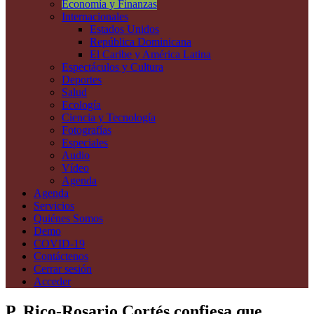
Economía y Finanzas
Internacionales
Estados Unidos
República Dominicana
El Caribe y América Latina
Espectáculos y Cultura
Deportes
Salud
Ecología
Ciencia y Tecnología
Fotografías
Especiales
Audio
Vídeo
Agenda
Agenda
Servicios
Quiénes Somos
Demo
COVID-19
Contáctenos
Cerrar sesión
Acceder
P. Rico-Rosario Cortés confiesa que