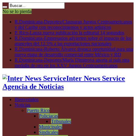
No se lo pierda
R.Dominicana-Deportes/Clausuran Juegos Centroamericanos
y del Caribe con reconocimientos y actos artísticos
P. Rico-Lanza nueva publicación la editorial 14 segundos
R.Dominicana-Empresarios advierten sobre el impacto de los
aranceles del 12.5% a las exportaciones nacionales
R.Dominicana-Roberto Álvarez destaca oportunidad para una
nueva etapa de desarrollo comercial entre México y RD
R.Dominicana-Deportes/María Dimitrova aporta al país otra
medalla de oro en los XXV Juegos Centroamericanos
Inter News Service
Agencia de Noticias
Bienvenidos
Noticias
Puerto Rico
Policiacas
Tribunales
Municipales
Sindicales