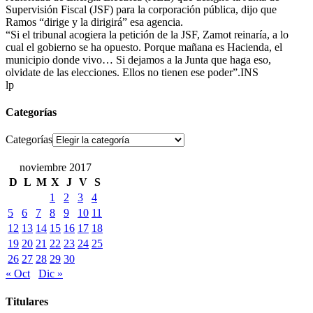
Supervisión Fiscal (JSF) para la corporación pública, dijo que
Ramos “dirige y la dirigirá” esa agencia.
“Si el tribunal acogiera la petición de la JSF, Zamot reinaría, a lo
cual el gobierno se ha opuesto. Porque mañana es Hacienda, el
municipio donde vivo… Si dejamos a la Junta que haga eso,
olvidate de las elecciones. Ellos no tienen ese poder”.INS
lp
Categorías
Categorías
noviembre 2017
D
L
M
X
J
V
S
1
2
3
4
5
6
7
8
9
10
11
12
13
14
15
16
17
18
19
20
21
22
23
24
25
26
27
28
29
30
« Oct
Dic »
Titulares