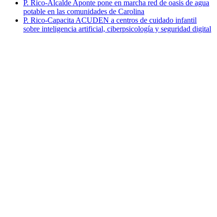
P. Rico-Alcalde Aponte pone en marcha red de oasis de agua
potable en las comunidades de Carolina
P. Rico-Capacita ACUDEN a centros de cuidado infantil
sobre inteligencia artificial, ciberpsicología y seguridad digital