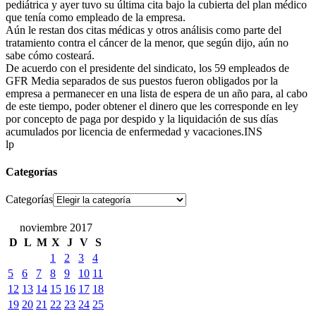
pediátrica y ayer tuvo su última cita bajo la cubierta del plan médico
que tenía como empleado de la empresa.
Aún le restan dos citas médicas y otros análisis como parte del
tratamiento contra el cáncer de la menor, que según dijo, aún no
sabe cómo costeará.
De acuerdo con el presidente del sindicato, los 59 empleados de
GFR Media separados de sus puestos fueron obligados por la
empresa a permanecer en una lista de espera de un año para, al cabo
de este tiempo, poder obtener el dinero que les corresponde en ley
por concepto de paga por despido y la liquidación de sus días
acumulados por licencia de enfermedad y vacaciones.INS
lp
Categorías
Categorías
noviembre 2017
D
L
M
X
J
V
S
1
2
3
4
5
6
7
8
9
10
11
12
13
14
15
16
17
18
19
20
21
22
23
24
25