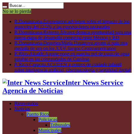
No se lo pierda
R.Dominicana-Empresarios advierten sobre el impacto de los
aranceles del 12.5% a las exportaciones nacionales
R.Dominicana-Roberto Álvarez destaca oportunidad para una
nueva etapa de desarrollo comercial entre México y RD
R.Dominicana-Deportes/María Dimitrova aporta al país otra
medalla de oro en los XXV Juegos Centroamericanos
P. Rico-Alcalde Aponte pone en marcha red de oasis de agua
potable en las comunidades de Carolina
P. Rico-Capacita ACUDEN a centros de cuidado infantil
sobre inteligencia artificial, ciberpsicología y seguridad digital
Inter News Service
Agencia de Noticias
Bienvenidos
Noticias
Puerto Rico
Policiacas
Tribunales
Municipales