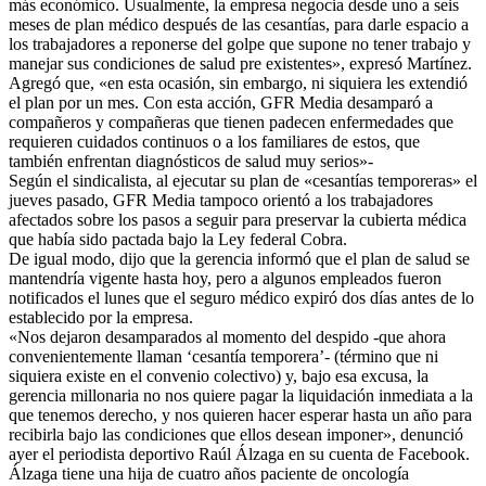
más económico. Usualmente, la empresa negocia desde uno a seis
meses de plan médico después de las cesantías, para darle espacio a
los trabajadores a reponerse del golpe que supone no tener trabajo y
manejar sus condiciones de salud pre existentes», expresó Martínez.
Agregó que, «en esta ocasión, sin embargo, ni siquiera les extendió
el plan por un mes. Con esta acción, GFR Media desamparó a
compañeros y compañeras que tienen padecen enfermedades que
requieren cuidados continuos o a los familiares de estos, que
también enfrentan diagnósticos de salud muy serios»-
Según el sindicalista, al ejecutar su plan de «cesantías temporeras» el
jueves pasado, GFR Media tampoco orientó a los trabajadores
afectados sobre los pasos a seguir para preservar la cubierta médica
que había sido pactada bajo la Ley federal Cobra.
De igual modo, dijo que la gerencia informó que el plan de salud se
mantendría vigente hasta hoy, pero a algunos empleados fueron
notificados el lunes que el seguro médico expiró dos días antes de lo
establecido por la empresa.
«Nos dejaron desamparados al momento del despido -que ahora
convenientemente llaman ‘cesantía temporera’- (término que ni
siquiera existe en el convenio colectivo) y, bajo esa excusa, la
gerencia millonaria no nos quiere pagar la liquidación inmediata a la
que tenemos derecho, y nos quieren hacer esperar hasta un año para
recibirla bajo las condiciones que ellos desean imponer», denunció
ayer el periodista deportivo Raúl Álzaga en su cuenta de Facebook.
Álzaga tiene una hija de cuatro años paciente de oncología