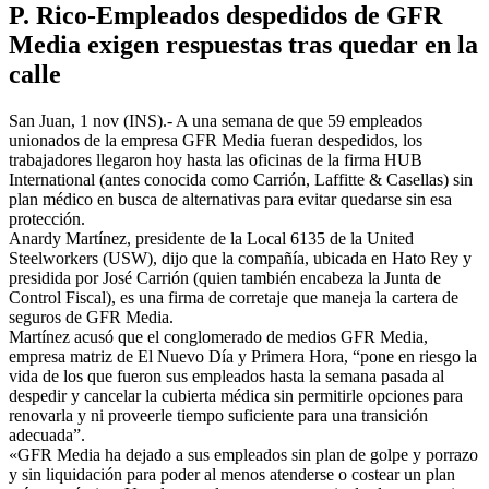
P. Rico-Empleados despedidos de GFR
Media exigen respuestas tras quedar en la
calle
San Juan, 1 nov (INS).- A una semana de que 59 empleados
unionados de la empresa GFR Media fueran despedidos, los
trabajadores llegaron hoy hasta las oficinas de la firma HUB
International (antes conocida como Carrión, Laffitte & Casellas) sin
plan médico en busca de alternativas para evitar quedarse sin esa
protección.
Anardy Martínez, presidente de la Local 6135 de la United
Steelworkers (USW), dijo que la compañía, ubicada en Hato Rey y
presidida por José Carrión (quien también encabeza la Junta de
Control Fiscal), es una firma de corretaje que maneja la cartera de
seguros de GFR Media.
Martínez acusó que el conglomerado de medios GFR Media,
empresa matriz de El Nuevo Día y Primera Hora, “pone en riesgo la
vida de los que fueron sus empleados hasta la semana pasada al
despedir y cancelar la cubierta médica sin permitirle opciones para
renovarla y ni proveerle tiempo suficiente para una transición
adecuada”.
«GFR Media ha dejado a sus empleados sin plan de golpe y porrazo
y sin liquidación para poder al menos atenderse o costear un plan