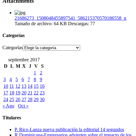
Attachments
21686273_1508048455897541_586215370570186558_n
Tamaño de archivo:
64 KB
Descargas:
77
Categorías
Categorías
septiembre 2017
D
L
M
X
J
V
S
1
2
3
4
5
6
7
8
9
10
11
12
13
14
15
16
17
18
19
20
21
22
23
24
25
26
27
28
29
30
« Ago
Oct »
Titulares
P. Rico-Lanza nueva publicación la editorial 14 segundos
R.Dominicana-Empresarios advierten sobre el impacto de los