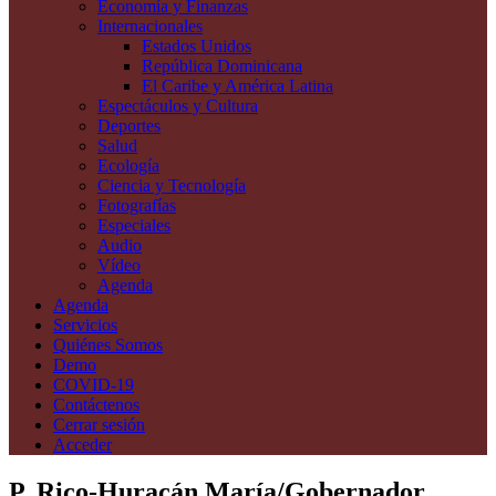
Economía y Finanzas
Internacionales
Estados Unidos
República Dominicana
El Caribe y América Latina
Espectáculos y Cultura
Deportes
Salud
Ecología
Ciencia y Tecnología
Fotografías
Especiales
Audio
Vídeo
Agenda
Agenda
Servicios
Quiénes Somos
Demo
COVID-19
Contáctenos
Cerrar sesión
Acceder
P. Rico-Huracán María/Gobernador