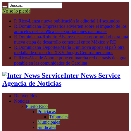
No se lo pierda
P. Rico-Lanza nueva publicación la editorial 14 segundos
R.Dominicana-Empresarios advierten sobre el impacto de los
aranceles del 12.5% a las exportaciones nacionales
R.Dominicana-Roberto Álvarez destaca oportunidad para una
nueva etapa de desarrollo comercial entre México y RD
R.Dominicana-Deportes/María Dimitrova aporta al país otra
medalla de oro en los XXV Juegos Centroamericanos
P. Rico-Alcalde Aponte pone en marcha red de oasis de agua
potable en las comunidades de Carolina
Inter News Service
Agencia de Noticias
Bienvenidos
Noticias
Puerto Rico
Policiacas
Tribunales
Municipales
Sindicales