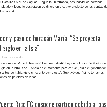
que
restaurante
al Catalinas Mall de Caguas. Según la uniformada, dos individuos portando
va
de
a
mpleado y luego lo despojaron de dinero en efectivo producto de las ventas de
comida
estar
rápida
División de ...
“vigilante”
de
Caguas
dor y paso de huracán María: “Se proyecta
 siglo en la Isla”
en
ntarios desactivados
P.
Rico-
l gobernador Ricardo Rosselló Nevares advirtió hoy que el huracán María “se
Gobernador
y
iglo en Puerto Rico”. “Ahora es el momento para actuar”, pidió el gobernador,
paso
ca antes se había visto un evento como este”. Subrayó que, “si no tomamos
de
huracán
ones de pérdidas de vidas”. ...
María:
“Se
proyecta
como
el
peor
del
siglo
en
Puerto Rico FC pospone partido debido al pas
la
Isla”