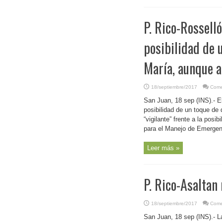
P. Rico-Rossell
posibilidad de 
María, aunque a
18/septiembre/2017
Come
San Juan, 18 sep (INS).- E
posibilidad de un toque de 
“vigilante” frente a la pos
para el Manejo de Emergenc
Leer más »
P. Rico-Asaltan
18/septiembre/2017
Come
San Juan, 18 sep (INS).- L