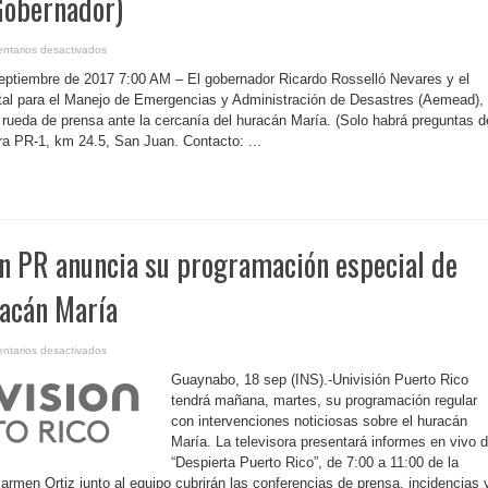
Gobernador)
en
ntarios desactivados
P.
Rico-
eptiembre de 2017 7:00 AM – El gobernador Ricardo Rosselló Nevares y el
Inter
News
atal para el Manejo de Emergencias y Administración de Desastres (Aemead),
Service-
ueda de prensa ante la cercanía del huracán María. (Solo habrá preguntas d
Agenda
para
a PR-1, km 24.5, San Juan. Contacto: ...
mañana,
martes
(Actividad
del
Gobernador)
ón PR anuncia su programación especial de
acán María
en
ntarios desactivados
P.
Rico-
Guaynabo, 18 sep (INS).-Univisión Puerto Rico
Univisión
PR
tendrá mañana, martes, su programación regular
anuncia
con intervenciones noticiosas sobre el huracán
su
programación
María. La televisora presentará informes en vivo 
especial
de
“Despierta Puerto Rico”, de 7:00 a 11:00 de la
mañana
armen Ortiz junto al equipo cubrirán las conferencias de prensa, incidencias 
por