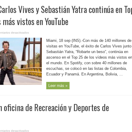
arlos Vives y Sebastián Yatra continúa en To
s más vistos en YouTube
en
ntarios desactivados
EEUU-
Éxito
Miami, 18 sep (INS).-Con más de 140 millones de
de
Carlos
visitas en YouTube, el éxito de Carlos Vives junto
Vives
Sebastián Yatra, “Robarte un beso”, continúa en
y
Sebastián
ascenso en el Top 25 de los vídeos más vistos e
Yatra
continúa
el mundo. En Spotify, con sobre 40 millones de
en
Top
escuchas, se colocó en las listas de Colombia,
25
Ecuador y Panamá. En Argentina, Bolivia, ...
de
los
vídeos
más
Leer más »
vistos
en
YouTube
n oficina de Recreación y Deportes de
en
ntarios desactivados