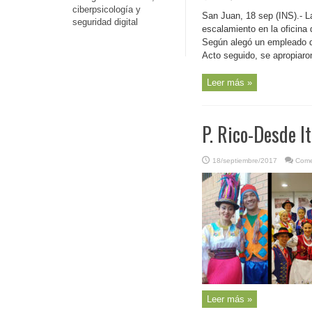
ciberpsicología y
San Juan, 18 sep (INS).- L
seguridad digital
escalamiento en la oficina
Según alegó un empleado del
Acto seguido, se apropiaron
Leer más »
P. Rico-Desde It
18/septiembre/2017
Come
Leer más »