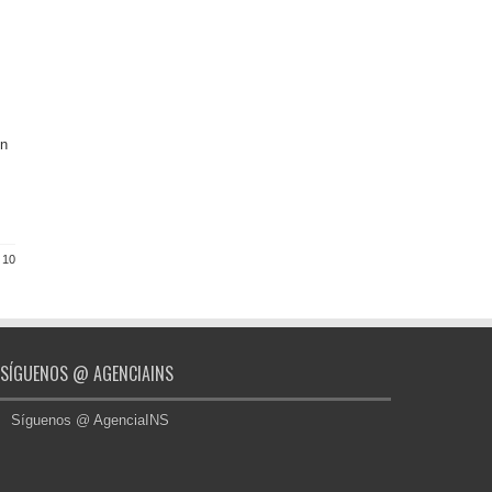
ín
 10
SÍGUENOS @ AGENCIAINS
Síguenos @ AgenciaINS