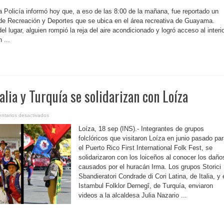
P.
Rico-
a Policía informó hoy que, a eso de las 8:00 de la mañana, fue reportado un
Roban
en
 de Recreación y Deportes que se ubica en el área recreativa de Guayama.
oficina
 lugar, alguien rompió la reja del aire acondicionado y logró acceso al interio
de
Recreación
 ...
y
Deportes
de
Guayama
alia y Turquía se solidarizan con Loíza
en
ntarios desactivados
P.
Rico-
Loíza, 18 sep (INS).- Integrantes de grupos
Desde
Italia
folclóricos que visitaron Loíza en junio pasado pa
y
el Puerto Rico First International Folk Fest, se
Turquía
se
solidarizaron con los loiceños al conocer los daño
solidarizan
con
causados por el huracán Irma. Los grupos Storici
Loíza
Sbandieratori Condrade di Cori Latina, de Italia, y 
Istambul Folklor Dernegî, de Turquía, enviaron
videos a la alcaldesa Julia Nazario ...