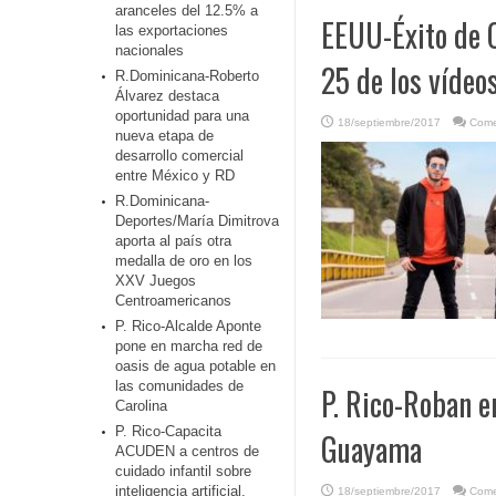
aranceles del 12.5% a
EEUU-Éxito de C
las exportaciones
nacionales
25 de los vídeo
R.Dominicana-Roberto
Álvarez destaca
oportunidad para una
18/septiembre/2017
Come
nueva etapa de
desarrollo comercial
entre México y RD
R.Dominicana-
Deportes/María Dimitrova
aporta al país otra
medalla de oro en los
XXV Juegos
Centroamericanos
P. Rico-Alcalde Aponte
pone en marcha red de
oasis de agua potable en
las comunidades de
P. Rico-Roban e
Carolina
P. Rico-Capacita
Guayama
ACUDEN a centros de
cuidado infantil sobre
inteligencia artificial,
18/septiembre/2017
Come