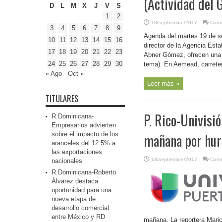
(Actividad del 
D
L
M
X
J
V
S
1
2
18/septiembre/2017
Come
3
4
5
6
7
8
9
Agenda del martes 19 de s
10
11
12
13
14
15
16
director de la Agencia Est
17
18
19
20
21
22
23
Abner Gómez, ofrecen una r
24
25
26
27
28
29
30
tema). En Aemead, carreter
« Ago
Oct »
Leer más »
TITULARES
P. Rico-Univisi
R.Dominicana-
Empresarios advierten
sobre el impacto de los
mañana por hur
aranceles del 12.5% a
las exportaciones
18/septiembre/2017
Come
nacionales
R.Dominicana-Roberto
Álvarez destaca
oportunidad para una
nueva etapa de
desarrollo comercial
entre México y RD
mañana. La reportera Maric