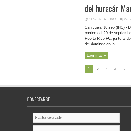
del huracán Ma
18/septiembre/2017
Come
San Juan, 18 sep (INS).- D
partido del 20 de septiemb
Puerto Rico FC, junto al d
del domingo en la ...
Leer más »
1
2
3
4
5
CONECTARSE