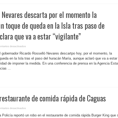
ó Nevares descarta por el momento la
un toque de queda en la Isla tras paso de
clara que va a estar “vigilante”
en
ntarios desactivados
P.
Rico-
l gobernador Ricardo Rosselló Nevares descartpo hoy, por el momento, la
Rosselló
Nevares
queda en la Isla tras el paso del huracán María, aunque aclaró que va a estar
descarta
ibilidad de imponer la medida. En una conferencia de prensa en la Agencia Esta
por
el
ias ...
momento
la
posibilidad
de
un
toque
de
queda
en
 restaurante de comida rápida de Caguas
la
Isla
tras
paso
de
en
ntarios desactivados
María,
P.
aunque
Rico-
a Policía reportó un robo en el restaurante de comida rápida Burger King que 
aclara
Asaltan