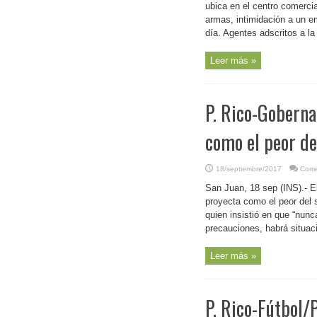
ubica en el centro comerci
armas, intimidación a un e
día. Agentes adscritos a la 
Leer más »
P. Rico-Goberna
como el peor del
18/septiembre/2017
Come
San Juan, 18 sep (INS).- E
proyecta como el peor del s
quien insistió en que “nun
precauciones, habrá situaci
Leer más »
P. Rico-Fútbol/