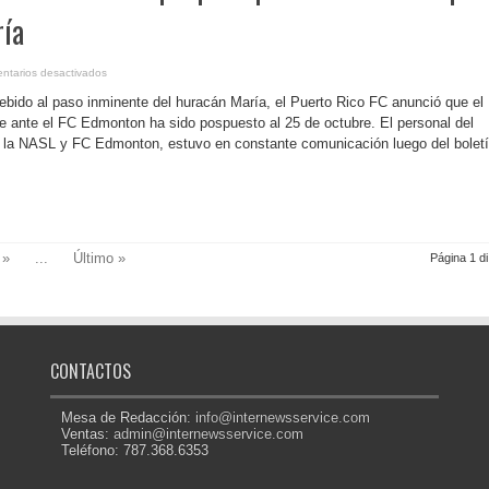
ría
en
ntarios desactivados
P.
Rico-
ebido al paso inminente del huracán María, el Puerto Rico FC anunció que el
Fútbol/Puerto
Rico
re ante el FC Edmonton ha sido pospuesto al 25 de octubre. El personal del
FC
e la NASL y FC Edmonton, estuvo en constante comunicación luego del bolet
pospone
partido
debido
al
paso
del
huracán
María
»
...
Último »
Página 1 di
CONTACTOS
Mesa de Redacción:
info@internewsservice.com
Ventas:
admin@internewsservice.com
Teléfono: 787.368.6353