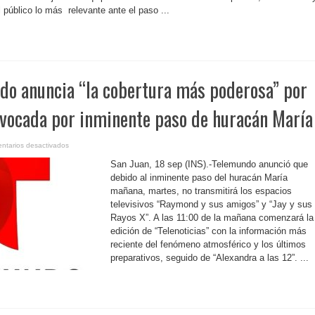
huracán
l público lo más relevante ante el paso ...
María
do anuncia “la cobertura más poderosa” por
vocada por inminente paso de huracán María
en
ntarios desactivados
P.
Rico-
San Juan, 18 sep (INS).-Telemundo anunció que
Telemundo
anuncia
debido al inminente paso del huracán María
“la
mañana, martes, no transmitirá los espacios
cobertura
más
televisivos “Raymond y sus amigos” y “Jay y sus
poderosa”
por
Rayos X”. A las 11:00 de la mañana comenzará la
emergencia
provocada
edición de “Telenoticias” con la información más
por
reciente del fenómeno atmosférico y los últimos
inminente
paso
preparativos, seguido de “Alexandra a las 12”. ...
de
huracán
María