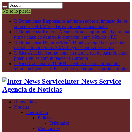
No se lo pierda
R.Dominicana-Empresarios advierten sobre el impacto de los
aranceles del 12.5% a las exportaciones nacionales
R.Dominicana-Roberto Álvarez destaca oportunidad para una
nueva etapa de desarrollo comercial entre México y RD
R.Dominicana-Deportes/María Dimitrova aporta al país otra
medalla de oro en los XXV Juegos Centroamericanos
P. Rico-Alcalde Aponte pone en marcha red de oasis de agua
potable en las comunidades de Carolina
P. Rico-Capacita ACUDEN a centros de cuidado infantil
sobre inteligencia artificial, ciberpsicología y seguridad digital
Inter News Service
Agencia de Noticias
Bienvenidos
Noticias
Puerto Rico
Policiacas
Tribunales
Municipales