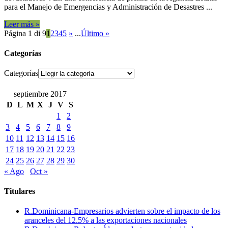
para el Manejo de Emergencias y Administración de Desastres ...
Leer más »
Página 1 di 9
1
2
3
4
5
»
...
Último »
Categorías
Categorías
septiembre 2017
D
L
M
X
J
V
S
1
2
3
4
5
6
7
8
9
10
11
12
13
14
15
16
17
18
19
20
21
22
23
24
25
26
27
28
29
30
« Ago
Oct »
Titulares
R.Dominicana-Empresarios advierten sobre el impacto de los
aranceles del 12.5% a las exportaciones nacionales